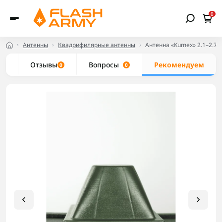
0
Антенны
Квадрифилярные антенны
Антенна «Kumex» 2.1–2.7 Г
ки
Отзывы
Вопросы
Рекомендуем
0
0