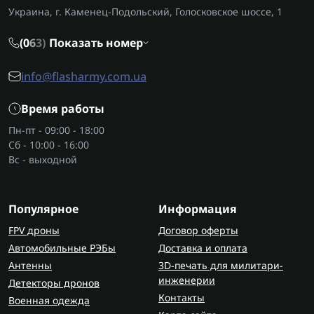
Украина, г. Каменец-Подольский, Голосковское шоссе, 1
позволяет быстро менять расположение
экрана;
(0
6
3)
Показать номер
обеспечивает устойчивость конструкции;
дает возможность регулировать высоту;
info@flasharmy.com.ua
упрощает доступ к портам и подключениям.
Время работы
В информационных зонах или зонах
Пн-пт - 09:00 - 18:00
обслуживания такие аксессуары также
Сб - 10:00 - 16:00
используют вместе с
интерактивными киосками
.
Вс - выходной
На что обратить внимание при
выборе
Популярное
Информация
Перед тем как выбрать мобильный стенд для
FPV дроны
Договор оферты
интерактивной панели, стоит учитывать:
Автомобильные РЭБы
Доставка и оплата
Антенны
3D-печать для милитари-
совместимость с диагональю и весом экрана;
инженерии
Детекторы дронов
качество материалов и жесткость конструкции;
Контакты
Военная одежда
наличие колес с фиксацией;