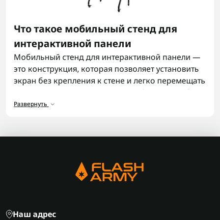
Что такое мобильный стенд для
интерактивной панели
Мобильный стенд для интерактивной панели —
это конструкция, которая позволяет установить
экран без крепления к стене и легко перемещать
его между помещениями. Такой формат удобен в
учебных классах, переговорных комнатах и
Развернуть
пространствах, где оборудование используется в
разных условиях.
Чаще всего стенды применяют вместе с
интерактивными панелями
, если важна гибкость
в размещении техники.
Функции мобильных стендов
Стенд выполняет не только роль опоры, но и
Наш адрес
влияет на удобство использования: