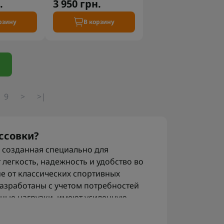
.
3 950 грн.
рзину
В корзину
9
>
>|
ссовки?
, созданная специально для
легкость, надежность и удобство во
ие от классических спортивных
азработаны с учетом потребностей
ные нагрузки, имеют усиленную
 осколков, а также обеспечивают
ость в полевых условиях.