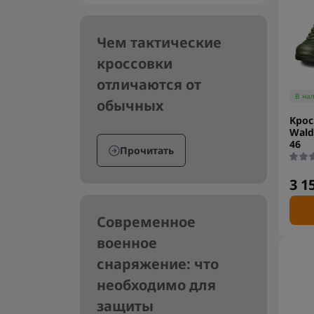
Чем тактические
кроссовки
отличаются от
В на
обычных
Kрос
Wald
46
Прочитать
3 1
Современное
военное
снаряжение: что
необходимо для
защиты