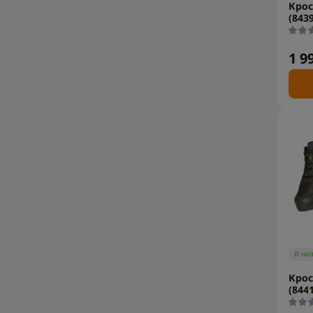
Крос
(8439
1 9
В на
Крос
(8441