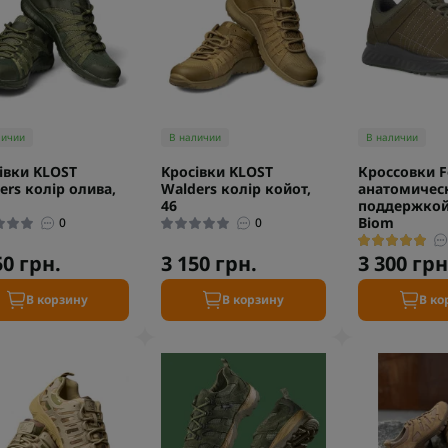
личии
В наличии
В наличии
івки KLOST
Kросівки KLOST
Кроссовки Fo
ers колір олива,
Walders колір койот,
анатомичес
46
поддержкой
Biom
0
0
50 грн.
3 150 грн.
3 300 грн
В корзину
В корзину
В ко