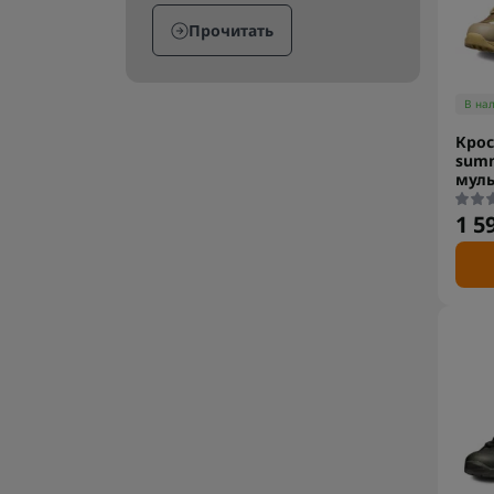
Прочитать
В на
Крос
summ
мул
1 5