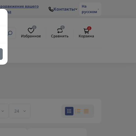
родвижение вашего
На
Контакты
ренда
русском
0
0
0
Избранное
Сравнить
Корзина