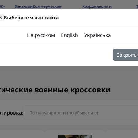
3D-
Вакансии
Коммерческое
Координация и
П
предложение
сотрудничество
б
×
Выберите язык сайта
ров
На русском
English
Українська
Закрыть
я
Блог
Контакты
тические военные кроссовки
ртировка: