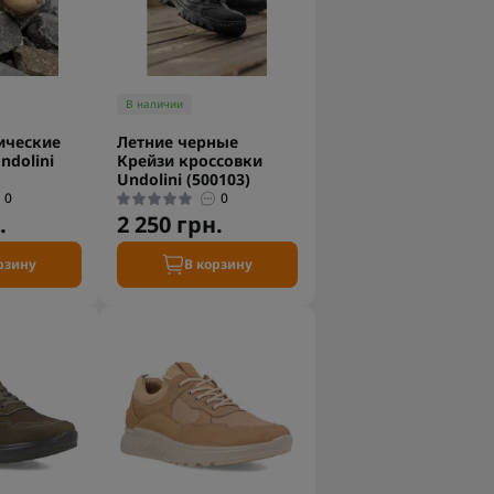
В наличии
ические
Летние черные
ndolini
Крейзи кроссовки
Undolini (500103)
0
0
.
2 250 грн.
рзину
В корзину