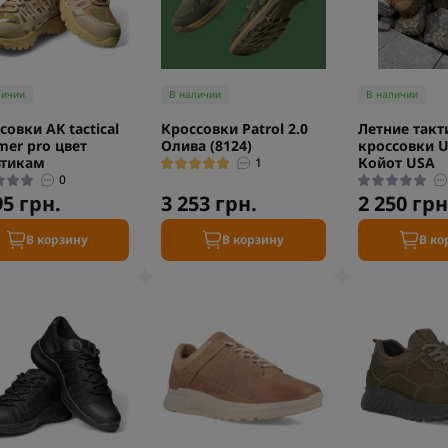
личии
В наличии
В наличии
совки AK tactical
Кроссовки Patrol 2.0
Летние такт
er pro цвет
Олива (8124)
кроссовки U
ьтикам
Койот USA
1
0
95 грн.
3 253 грн.
2 250 грн
В корзину
В корзину
В ко