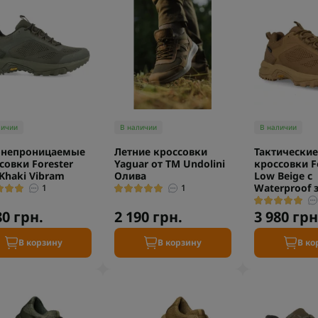
личии
В наличии
В наличии
онепроницаемые
Летние кроссовки
Тактические
совки Forester
Yaguar от TM Undolini
кроссовки F
Khaki Vibram
Олива
Low Beige с
Waterproof 
1
1
80 грн.
2 190 грн.
3 980 грн
В корзину
В корзину
В ко