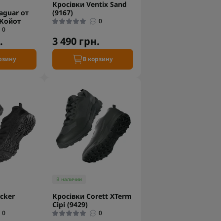
Кросівки Ventix Sand
aguar от
(9167)
 Койот
0
0
.
3 490 грн.
рзину
В корзину
В наличии
cker
Кросівки Corett XTerm
Сірі (9429)
0
0