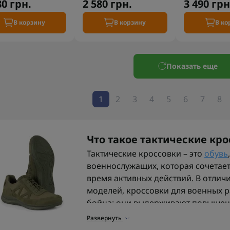
80 грн.
2 580 грн.
3 490 грн
В корзину
В корзину
В ко
Показать еще
1
2
3
4
5
6
7
8
Что такое тактические кро
Тактические кроссовки – это
обувь
военнослужащих, которая сочетает 
время активных действий. В отлич
моделей, кроссовки для военных р
бойца: они выдерживают повышен
подошву, защищающую от камней и
Развернуть
хорошую мобильность и маневренн