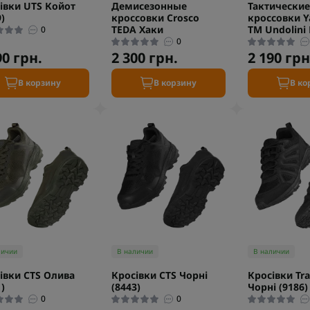
івки UTS Койот
Демисезонные
Тактические
)
кроссовки Crosco
кроссовки Y
TEDA Хаки
TM Undolini
0
0
90 грн.
2 300 грн.
2 190 грн
В корзину
В корзину
В ко
личии
В наличии
В наличии
івки CTS Олива
Кросівки CTS Чорні
Кросівки Tra
)
(8443)
Чорні (9186)
0
0