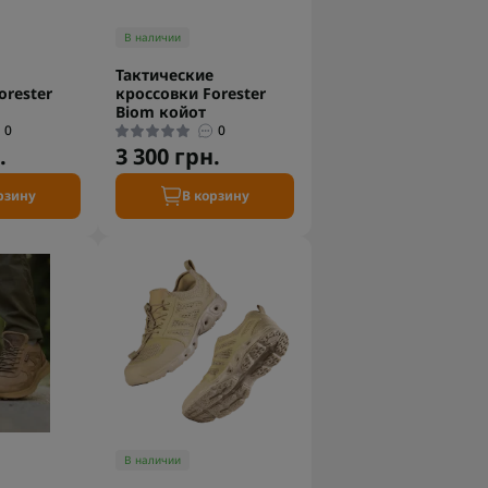
В наличии
Тактические
orester
кроссовки Forester
Biom койот
0
0
.
3 300 грн.
рзину
В корзину
В наличии