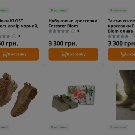
личии
В наличии
В наличии
івки KLOST
Нубуковые кроссовки
Тактические
ers колір чорний,
Forester Biom
кроссовки F
Biom олива
0
0
50 грн.
3 300 грн.
3 300 грн
В корзину
В корзину
В ко
личии
В наличии
В наличии