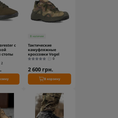
В наличии
rester с
Тактические
кой
камуфляжные
 стопы
кроссовки Vogel
0
2
.
2 600 грн.
рзину
В корзину