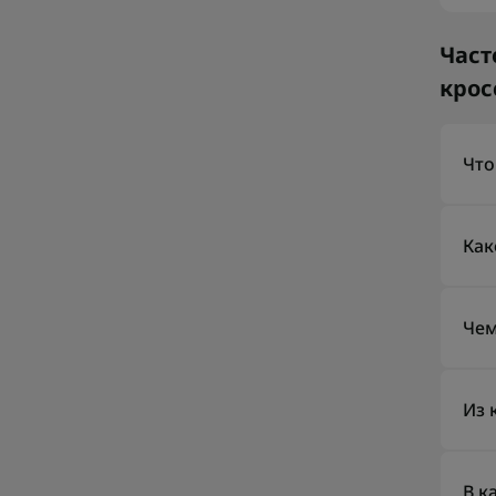
Част
крос
Что
Вое
ежед
Как
поез
Так
ежед
Чем
пере
Воен
бол
Из 
или 
Чаще
сет
В к