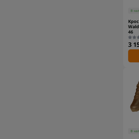
В на
Kрос
Wald
46
3 1
В на