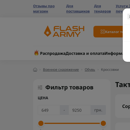
Отзывы про
Для
Для
Услуги 
магазин
поставщиков
тендеров
печати
Каталог това
Распродажа
Доставка и оплата
Информаци
Военное снаряжение
Обувь
Кроссовки
Так
Фильтр товаров
ЦЕНА
Со
-
грн.