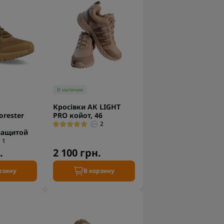
В наличии
Кросівки АК LIGHT
orester
PRO койот, 46
2
защитой
1
.
2 100 грн.
рзину
В корзину