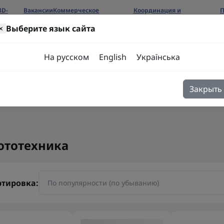
3D-
Вакансии
Коммерческое
Координация и
П
предложение
сотрудничество
б
×
Выберите язык сайта
ров
На русском
English
Українська
Закрыть
я
Блог
Контакты
ототехника
ртировка: