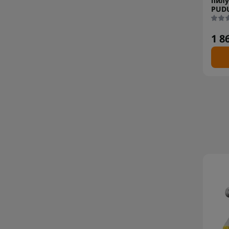
пилу
PUDU
1 8