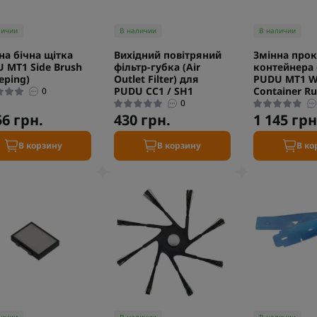
личии
В наличии
В наличии
на бічна щітка
Вихідний повітряний
Змінна про
 MT1 Side Brush
фільтр-губка (Air
контейнера 
eping)
Outlet Filter) для
PUDU MT1 W
PUDU CC1 / SH1
Container R
0
0
56 грн.
430 грн.
1 145 грн
В корзину
В корзину
В ко