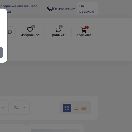
родвижение вашего
На
Контакты
ренда
русском
0
0
0
Избранное
Сравнить
Корзина