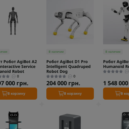
личии
В наличии
В наличии
т Робот AgiBot A2
Робот AgiBot D1 Pro
Робот AgiBo
Interactive Service
Intelligent Quadruped
Humanoid R
noid Robot
Robot Dog
0
0
97 000 грн.
204 000 грн.
1 548 000
В корзину
В корзину
В ко