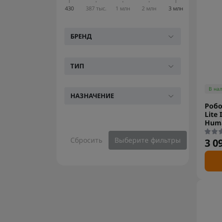
430
387 тыс.
1 млн
2 млн
3 млн
БРЕНД
ТИП
В на
НАЗНАЧЕНИЕ
Робо
Lite 
Huma
Сбросить
Выберите фильтры
3 0