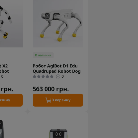
В наличии
t X2
Робот AgiBot D1 Edu
obot
Quadruped Robot Dog
0
0
 грн.
563 000 грн.
рзину
В корзину