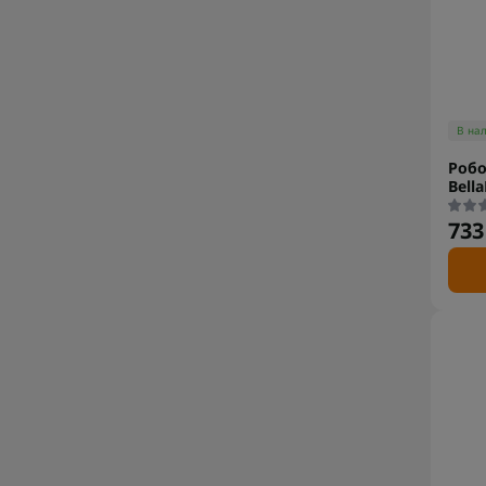
В на
Робо
Bell
733