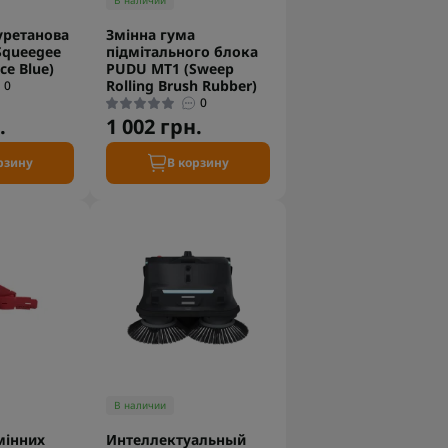
В наличии
уретанова
Змінна гума
Squeegee
підмітального блока
ce Blue)
PUDU MT1 (Sweep
Rolling Brush Rubber)
0
0
.
1 002 грн.
рзину
В корзину
В наличии
мінних
Интеллектуальный