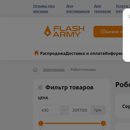
Отзывы про
Для
Для
Услуги 
магазин
поставщиков
тендеров
печати
Каталог това
Распродажа
Доставка и оплата
Информаци
Электроника
Робототехника
Роб
Фильтр товаров
ЦЕНА
Со
-
грн.