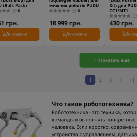
 (Dust Mop) для
(Squeegee Rubber) для
(Dust Pusher
 (Bulk Pack)
миючих роботів PUDU
Kit) для PU
CC1/MT1
0
0
61 грн.
18 999 грн.
430 грн.
В корзину
В корзину
В ко
Показать еще
1
2
3
>
>|
Что такое робототехника?
Робототехника - это техника, кото
команды и выполнять конкретные 
человека. Если коротко, современн
устройство с управлением, датчи