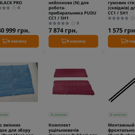
BLACK PRO
нейлонова (N) для
гумових ст
робота-
(сквіджів) 
0
прибиральника PUDU
CC1 / SH1
CC1 / SH1
0
40 999 грн.
7 874 грн.
1 575 грн
В корзину
В корзину
В ко
личии
В наличии
В наличии
р змінних
Комплект
Монтажный
док для збору
ущільнювачів
фронтально