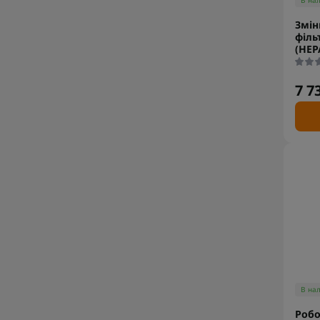
В на
Змін
філь
(HEP
7 7
В на
Роб