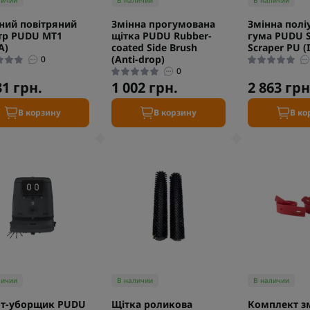
личии
В наличии
В наличии
ний повітряний
Змінна прогумована
Змінна полі
тр PUDU MT1
щітка PUDU Rubber-
гума PUDU 
A)
coated Side Brush
Scraper PU (I
(Anti-drop)
0
0
31 грн.
1 002 грн.
2 863 грн
В корзину
В корзину
В ко
личии
В наличии
В наличии
от-уборщик PUDU
Щітка роликова
Комплект з