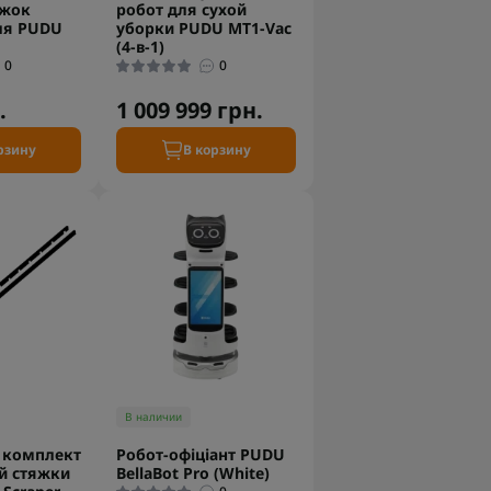
яжок
робот для сухой
для PUDU
уборки PUDU MT1-Vac
(4-в-1)
0
0
.
1 009 999 грн.
рзину
В корзину
В наличии
 комплект
Робот-офіціант PUDU
й стяжки
BellaBot Pro (White)