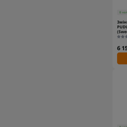
В на
Змін
PUDU
(Swe
6 1