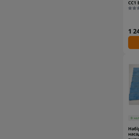
CC1 
1 2
В на
Набі
наса