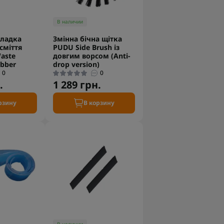
В наличии
кладка
Змінна бічна щітка
сміття
PUDU Side Brush із
aste
довгим ворсом (Anti-
ubber
drop version)
0
0
.
1 289 грн.
рзину
В корзину