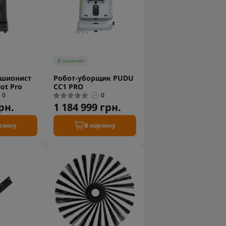
В наличии
пшионист
Робот-уборщик PUDU
ot Pro
CC1 PRO
0
0
рн.
1 184 999 грн.
рзину
В корзину