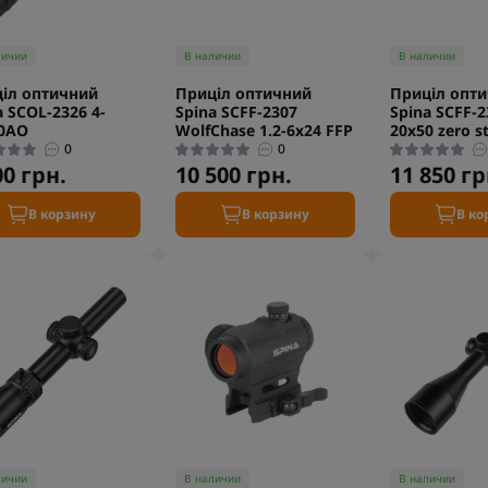
личии
В наличии
В наличии
іл оптичний
Приціл оптичний
Приціл опт
a SCOL-2326 4-
Spina SCFF-2307
Spina SCFF-2
0AO
WolfChase 1.2-6x24 FFP
20x50 zero s
0
0
00 грн.
10 500 грн.
11 850 гр
В корзину
В корзину
В ко
личии
В наличии
В наличии