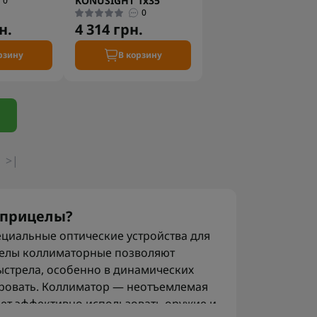
KONUSIGHT 1x35
0
0
н.
4 314 грн.
рзину
В корзину
>|
 прицелы?
циальные оптические устройства для
целы коллиматорные позволяют
ыстрела, особенно в динамических
ировать. Коллиматор — неотъемлемая
ает эффективно использовать оружие и