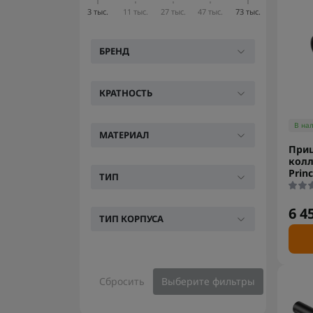
3 тыс.
11 тыс.
27 тыс.
47 тыс.
73 тыс.
БРЕНД
КРАТНОСТЬ
В на
МАТЕРИАЛ
При
колл
Prin
ТИП
6 4
ТИП КОРПУСА
Сбросить
Выберите фильтры