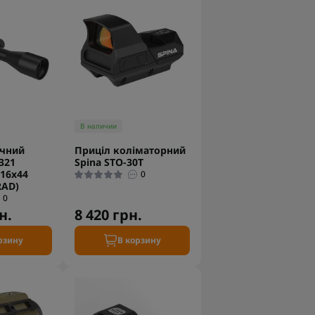
В наличии
ичний
Приціл коліматорний
321
Spina STO-30T
-16x44
0
RAD)
0
н.
8 420 грн.
рзину
В корзину