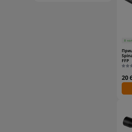
В на
Приц
Spin
FFP
20 