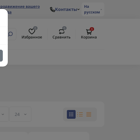
родвижение вашего
На
Контакты
ренда
русском
0
0
0
Избранное
Сравнить
Корзина