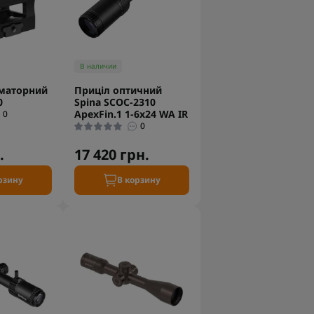
В наличии
іматорний
Приціл оптичний
0
Spina SCOC-2310
ApexFin.1 1-6x24 WA IR
0
0
.
17 420 грн.
рзину
В корзину