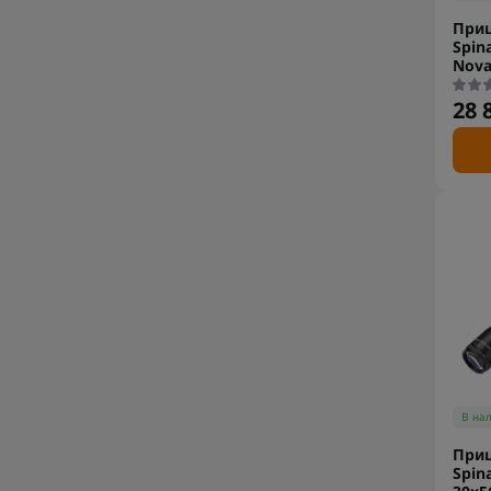
Приц
Spin
Nova
28 
В на
Приц
Spin