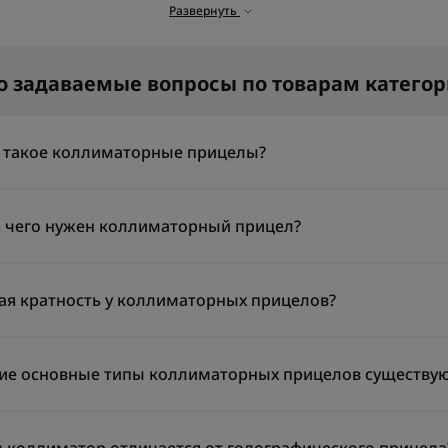
контролировать поле боя.
Развернуть
Принцип работы коллима
Коллиматорные оптические прицел
о задаваемые вопросы по товарам катег
прицельной метки на линзу, котор
независимо от положения глаз стр
определять точку наведения, обес
 такое коллиматорные прицелы?
реакции. Такое оборудование уме
повышает эффективность боевых д
лиматорные прицелы — это прицелы с подсвеченной меткой, ко
о это точка 2 MOA или 4 MOA, иногда круг с точкой или нескол
 чего нужен коллиматорный прицел?
Преимущества коллимато
ность у таких прицелов обычно 1x, то есть без увеличения, а р
Среди главных преимуществ: широ
аничено, поэтому с ними удобно работать с двумя открытыми г
лиматорный прицел нужен для быстрого наведения на ближней 
ются как оптика для быстрого наведения на цель.
отслеживать движущиеся цели, ми
, чтобы видеть цель ближе, а чтобы быстро поймать метку и от
ая кратность у коллиматорных прицелов?
удобство в использовании. Колли
нно поэтому такие модели часто ставят на карабины, ружья и 
точность выстрела даже в стрессов
еход между целями и работа в движении. Это видно и по товара
оллиматорных прицелов чаще всего кратность 1x. Это стандартн
оружии любого типа.
ент идет на малый вес и быстрое захватывание цели, в закрыты
то дает метку. Если нужно увеличение, отдельно ставят магниф
ие основные типы коллиматорных прицелов существую
й принцип работы. На Flash Army это видно прямо в характерис
Виды коллиматорных при
ics Frenzy I имеет кратность 1, а KONUS NUCLEAR-QR 1x22 уже 
овные типы — открытые и закрытые. Открытый коллиматор легче
Существуют модели с подсветкой 
толеты или легкие сборки. Закрытый сделан в формате трубки и
 коллиматор отличается от голографического прицела