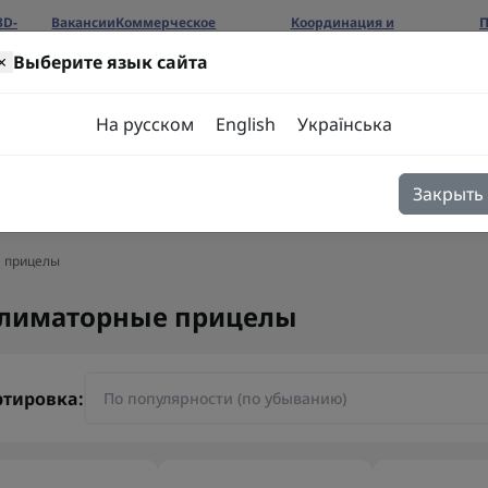
3D-
Вакансии
Коммерческое
Координация и
П
предложение
сотрудничество
б
×
Выберите язык сайта
ров
На русском
English
Українська
Закрыть
я
Блог
Контакты
 прицелы
лиматорные прицелы
ртировка: