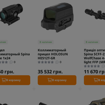
личии
В наличии
В наличии
цел
Коллиматорный
Приціл опт
иматорный Spina
прицел HOLOSUN
Spina SCFF-2
ce 1x24
HE512T-GR
WolfChase 4
light FFP (M
0
0
50 грн.
35 532 грн.
11 670 гр
В корзину
В корзину
В ко