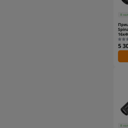
В на
Приц
Spin
16x4
5 3
В на