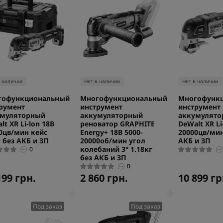
в наличии
Нет в наличии
Нет в наличии
гофункциональный
Многофункциональный
Многофунк
румент
инструмент
инструмент
умуляторный
аккумуляторный
аккумулято
lt XR Li-lon 18В
реноватор GRAPHITE
DeWalt XR Li
0цв/мин кейс
Energy+ 18В 5000-
20000цв/мин
г без АКБ и ЗП
20000об/мин угол
АКБ и ЗП
колебаний 3° 1.18кг
0
без АКБ и ЗП
0
199 грн.
2 860 грн.
10 899 гр
Под заказ
Под заказ