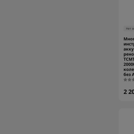
Нет 
Мно
инст
акк
рено
TCMT
2000
коле
без 
2 2