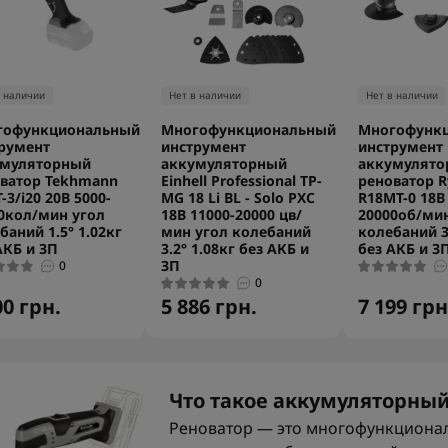
в наличии
Нет в наличии
Нет в наличии
гофункциональный
Многофункциональный
Многофунк
румент
инструмент
инструмент
умуляторный
аккумуляторный
аккумулято
ватор Tekhmann
Einhell Professional TP-
реноватор R
-3/i20 20В 5000-
MG 18 Li BL - Solo PXC
R18MT-0 18В
0кол/мин угол
18В 11000-20000 цв/
20000об/мин
баний 1.5° 1.02кг
мин угол колебаний
колебаний 3
АКБ и ЗП
3.2° 1.08кг без АКБ и
без АКБ и З
ЗП
0
0
00 грн.
5 886 грн.
7 199 грн
Что такое аккумуляторный
Реноватор — это многофункциона