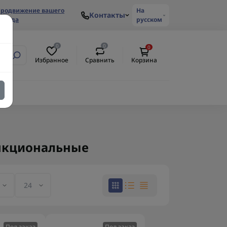
родвижение вашего
На
Контакты
ренда
русском
0
0
0
Избранное
Сравнить
Корзина
нкциональные
Под заказ
Под заказ