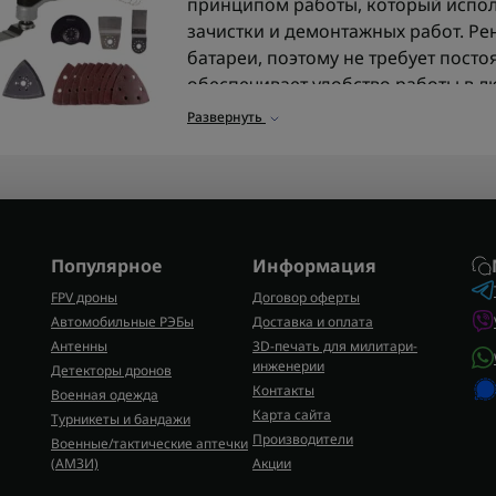
принципом работы, который испол
зачистки и демонтажных работ. Ре
батареи, поэтому не требует посто
обеспечивает удобство работы в л
Развернуть
Такой беспроводной инструмент п
дома или на объекте, где важны мо
Какие функции выполняет
Благодаря сменным насадкам рено
задач одним инструментом:
Популярное
Информация
FPV дроны
Договор оферты
резка дерева, пластика и тонког
Автомобильные РЭБы
Доставка и оплата
подрезка ламината, плинтусов и
Антенны
3D-печать для милитари-
шлифовка поверхностей в углах 
инженерии
Детекторы дронов
удаление клея, герметика, старо
Контакты
Военная одежда
демонтаж мелких элементов.
Карта сайта
Турникеты и бандажи
Производители
Военные/тактические аптечки
Для работ с крепежом и монтажом
(AMЗИ)
Акции
аккумуляторные гайковёрты
, если