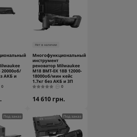
Нет в наличии
циональный
Многофункциональный
инструмент
ilwaukee
реноватор Milwaukee
В 20000об/
M18 BMT-0X 18В 12000-
ез АКБ и
18000об/мин кейс
1.7кг без АКБ и ЗП
0
0
.
14 610 грн.
Под заказ
Под заказ