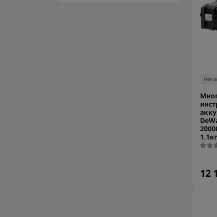
Нет 
Мно
инст
акк
DeWa
2000
1.1к
12 