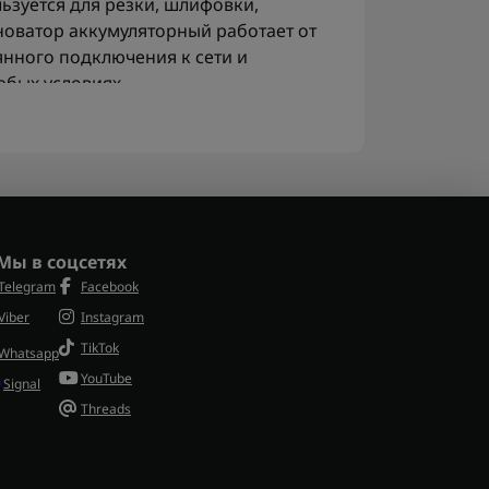
ьзуется для резки, шлифовки,
новатор аккумуляторный работает от
янного подключения к сети и
юбых условиях.
одходит для ремонта, монтажа, работы
бильность и точность.
 реноватор
ватор может выполнять несколько
Мы в соцсетях
Telegram
Facebook
о металла;
Viber
Instagram
 дверных коробок;
TikTok
и труднодоступных местах;
Whatsapp
го покрытия;
YouTube
Signal
Threads
 дополнительно могут понадобиться
 требуется закручивание или