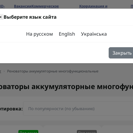
3D-
Вакансии
Коммерческое
Координация и
П
предложение
сотрудничество
б
×
Выберите язык сайта
ров
На русском
English
Українська
Закрыть
я
Блог
Контакты
т
Реноваторы аккумуляторные многофункциональные
оваторы аккумуляторные многофу
ртировка:
Под заказ
Под заказ