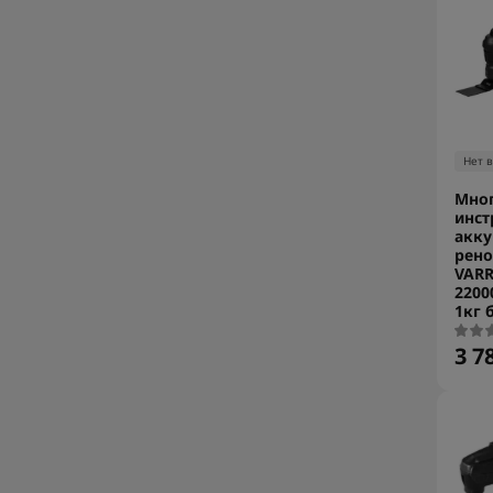
Нет 
Мно
инст
акк
рено
VARR
2200
1кг 
3 7