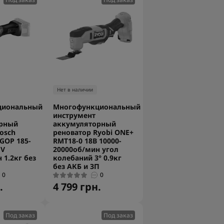
Нет в наличии
циональный
Многофункциональный
инструмент
рный
аккумуляторный
osch
реноватор Ryobi ONE+
 GOP 185-
RMT18-0 18В 10000-
 V
20000об/мин угол
 1.2кг без
колебаний 3° 0.9кг
без АКБ и ЗП
0
0
.
4 799 грн.
Под заказ
Под заказ