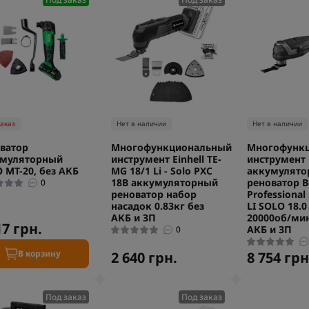
заказ
Нет в наличии
Нет в наличии
ватор
Многофункциональный
Многофунк
умуляторный
инструмент Einhell TE-
инструмент
 MT-20, без АКБ
MG 18/1 Li - Solo PXC
аккумулято
18В аккумуляторный
реноватор B
0
реноватор набор
Professional
насадок 0.83кг без
LI SOLO 18.0
АКБ и ЗП
20000об/мин
17 грн.
АКБ и ЗП
0
В корзину
2 640 грн.
8 754 грн
Под заказ
Под заказ