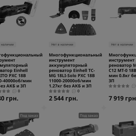
в наличии
Нет в наличии
Нет в наличии
гофункциональный
Многофункциональный
Многофунк
румент
инструмент
инструмент
умуляторный
аккумуляторный
реноватор M
ватор Einhell
реноватор Einhell TC-
C12 MT-0 18
ITO PXC 18В
MG 18LI-Solo PXC 18В
мин 0.8кг б
0-40000об/мин
11000-20000об/мин
ЗП
без АКБ и ЗП
1.27кг без АКБ и ЗП
0
0
80 грн.
2 544 грн.
7 919 грн
Под заказ
Под заказ