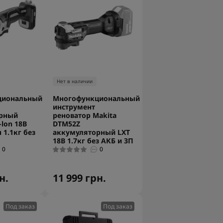
Нет в наличии
циональный
Многофункциональный
инструмент
рный
реноватор Makita
-lon 18В
DTM52Z
 1.1кг без
аккумуляторный LXT
18В 1.7кг без АКБ и ЗП
0
0
н.
11 999 грн.
Под заказ
Под заказ