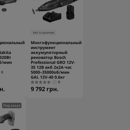
Нет в наличии
циональный
Многофункциональный
инструмент
akita
аккумуляторный
320Вт
реноватор Bosch
б/мин
Professional GRO 12V-
35 12В акб 2х2А·час
5000–35000об/мин
0
GAL 12V-40 0.6кг
0
н.
9 792 грн.
Под заказ