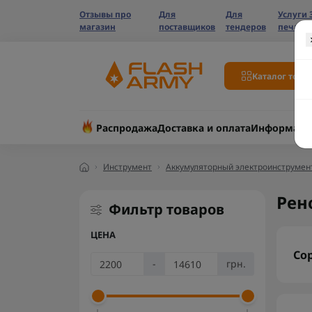
Отзывы про
Для
Для
Услуги 
магазин
поставщиков
тендеров
печати
Каталог това
Распродажа
Доставка и оплата
Информаци
Инструмент
Аккумуляторный электроинструмен
Рен
Фильтр товаров
ЦЕНА
Со
-
грн.