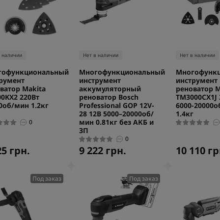
в наличии
Нет в наличии
Нет в наличии
гофункциональный
Многофункциональный
Многофунк
румент
инструмент
инструмент
ватор Makita
аккумуляторный
реноватор M
0KX2 220Вт
реноватор Bosch
TM3000CX1J 
0об/мин 1.2кг
Professional GOP 12V-
6000-20000о
28 12В 5000–20000об/
1.4кг
мин 0.81кг без АКБ и
0
ЗП
0
25 грн.
9 222 грн.
10 110 гр
Под заказ
Под заказ