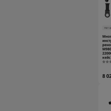
Нет 
Мно
инст
рено
M980
2200
кейс
8 0