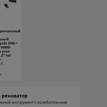
циональный
рный
yobi ONE+
 10000-
 угол
.2° 1кг
П
0
.
 реноватор
льный инструмент с колебательным