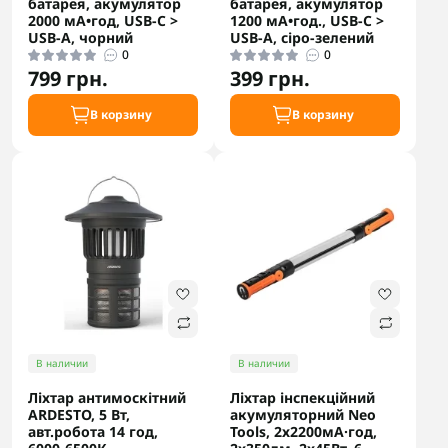
батарея, акумулятор
батарея, акумулятор
2000 мА•год, USB-C >
1200 мА•год., USB-C >
USB-A, чорний
USB-A, сіро-зелений
0
0
799 грн.
399 грн.
В корзину
В корзину
В наличии
В наличии
Ліхтар антимоскітний
Ліхтар інспекційний
ARDESTO, 5 Вт,
акумуляторний Neo
авт.робота 14 год,
Tools, 2х2200мА·год,