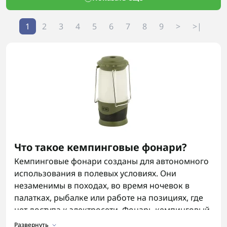
1
2
3
4
5
6
7
8
9
>
>|
Что такое кемпинговые фонари?
Кемпинговые фонари созданы для автономного
использования в полевых условиях. Они
незаменимы в походах, во время ночевок в
палатках, рыбалке или работе на позициях, где
нет доступа к электросети. Фонарь кемпинговый
часто имеет светодиодную систему, работает от
Развернуть