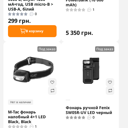
мА•год, USB micro-B >
mAh)
USB-A, білий
1
0
299 грн.
В корзину
5 350 грн.
Под заказ
Под заказ
Нет в наличии
Фонарь ручной Fenix
M-Tac фонарь
SW05R-UV LED черный
налобный 4+1 LED
0
Black, Black
1