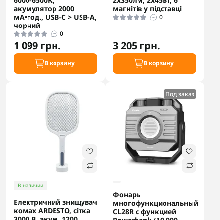
6000-6500К,
2х350лм, 2х45Вт, 6
акумулятор 2000
магнітів у підставці
мА•год., USB-C > USB-A,
0
чорний
0
1 099 грн.
3 205 грн.
В корзину
В корзину
Под заказ
В наличии
Фонарь
Електричний знищувач
многофункциональный
комах ARDESTO, сітка
CL28R с функцией
3000 В, акум. 1200
Powerbank (10 000