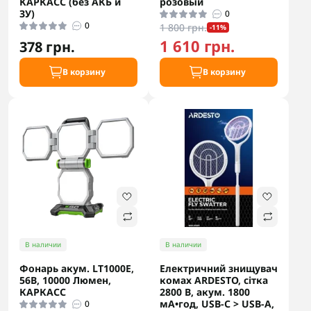
КАРКАСС (без АКБ и
розовый
ЗУ)
0
0
1 800 грн.
-11%
1 610 грн.
378 грн.
В корзину
В корзину
В наличии
В наличии
Фонарь акум. LT1000E,
Електричний знищувач
56В, 10000 Люмен,
комах ARDESTO, сітка
КАРКАСС
2800 В, акум. 1800
мА•год, USB-С > USB-A,
0