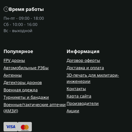
двигателя, креплением различных узлов.
Время работы
В военной технике ими работают с ходовой
Пн-пт - 09:00 - 18:00
Сб - 10:00 - 16:00
частью, рамными соединениями, механизмами.
Вс - выходной
Бывают ситуации, когда нет доступа к
электроинструменту
- тогда обычный ручной
ключ выручает без лишних условий.
Популярное
Информация
Преимущества рожково-накидного
FPV дроны
Договор оферты
ключа
Автомобильные РЭБы
Доставка и оплата
Антенны
3D-печать для милитари-
Двусторонний формат позволяет иметь два типа
инженерии
Детекторы дронов
захвата в одном инструменте. Это экономит
Контакты
Военная одежда
место в
наборе торцевых насадок
и упрощает
Карта сайта
работу.
Турникеты и бандажи
Производители
Военные/тактические аптечки
Если ключ изготовлен из CrV стали методом
(AMЗИ)
Акции
штамповки, он нормально выдерживает
нагрузку и не деформируется при затягивании.
Важен и сам профиль - чем точнее посадка, тем