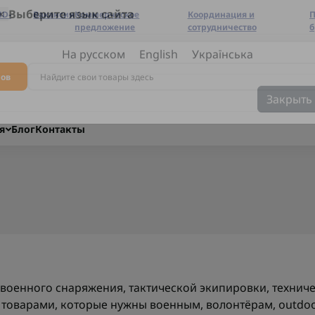
3D-
Вакансии
Коммерческое
Координация и
П
предложение
сотрудничество
б
×
Выберите язык сайта
ров
На русском
English
Українська
Закрыть
я
Блог
Контакты
военного снаряжения, тактической экипировки, техниче
 товарами, которые нужны военным, волонтёрам, outdoor