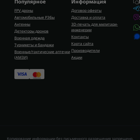
Популярное
Информация
FPV дроны
Договор оферты
Автомобильные РЭБы
Доставка и оплата
Антенны
3D-печать для милитари-
инженерии
Детекторы дронов
Контакты
Военная одежда
Карта сайта
Турникеты и бандажи
Производители
Военные/тактические аптечки
(AMЗИ)
Акции
Копирование информации без письменного разрешения запрещено.