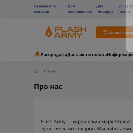
Отзывы про
Для
Для
Услуги 
магазин
поставщиков
тендеров
печати
Каталог това
Распродажа
Доставка и оплата
Информаци
Про нас
Про нас
Flash Army — украинский маркетплейс 
туристических товаров. Мы работаем с