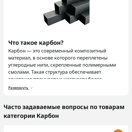
Что такое карбон?
Карбон — это современный композитный
материал, в основе которого переплетены
углеродные нити, скрепленные полимерными
смолами. Такая структура обеспечивает
сочетание прочности и жесткости более
высокой, чем у большинства металлов, и
Развернуть
чрезвычайной легкости. Именно уникальные
свойства позволяют карбоновым деталям
Часто задаваемые вопросы по товарам
выдерживать удары, падения и сложную
эксплуатацию, не перегружая конструкции, в
категории Карбон
которых они используются.