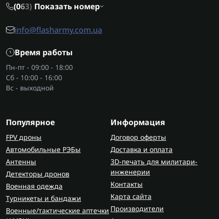
повышают ее динамику и маневренность,
(0
6
3)
Показать номер
выдерживают высокие механические нагрузки,
агрессивные факторы окружающей среды и
info@flasharmy.com.ua
обеспечивают максимальную стабильность и
износостойкость. Возможность быстро вырезать
Время работы
и собрать необходимые детали делает этот
Пн-пт - 09:00 - 18:00
материал удобным для ремонта и обновления
Сб - 10:00 - 16:00
систем. А поскольку для таких работ
Вс - выходной
понадобится электричество, настоящими
помощниками станут
портативные зарядные
станции
— легкие, бесшумные и экономичные.
Популярное
Информация
FPV дроны
Договор оферты
Как правильно выбрать карбон и
Автомобильные РЭБы
Доставка и оплата
элементы из него?
Антенны
3D-печать для милитари-
Подбирая материал, важно обращать внимание
инженерии
Детекторы дронов
на такие показатели, как толщина и тип
Контакты
Военная одежда
переплетения (они определяют жесткость
Карта сайта
Турникеты и бандажи
готовой детали), точность обработки
Производители
Военные/тактические аптечки
(качественная резка предотвращает