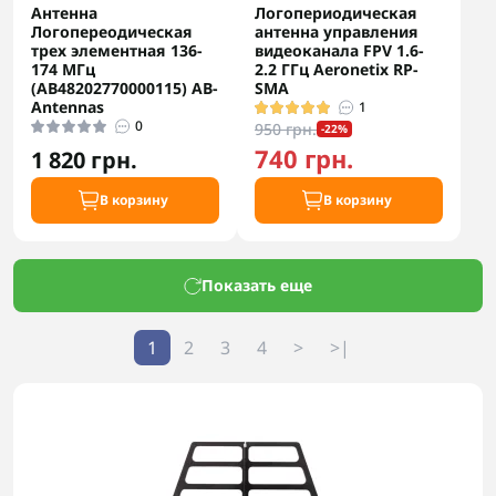
Антенна
Логопериодическая
Логопереодическая
антенна управления
трех элементная 136-
видеоканала FPV 1.6-
174 МГц
2.2 ГГц Aeronetix RP-
(АB48202770000115) AB-
SMA
Antennas
1
0
950 грн.
-22%
740 грн.
1 820 грн.
В корзину
В корзину
Показать еще
1
2
3
4
>
>|