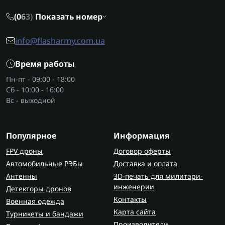
(0
6
3)
Показать номер
Правильно подобранная антенна
логопериодическая обеспечит баланс между
info@flasharmy.com.ua
дальностью, качеством сигнала и практичностью
в использовании.
Время работы
Где приобрести антенны
Пн-пт - 09:00 - 18:00
Сб - 10:00 - 16:00
Купить логопериодическую антенну высокого
Вс - выходной
качества можно в магазине Flash Army. Здесь
можете логопериодическую антенну купить в
комплекте с проверенным оборудованием с
Популярное
Информация
гарантией и быстрой доставкой по Украине.
Flash Army
– это надежность, которую выбирают
FPV дроны
Договор оферты
военные и профессионалы.
Автомобильные РЭБы
Доставка и оплата
Антенны
3D-печать для милитари-
инженерии
Детекторы дронов
Контакты
Военная одежда
Карта сайта
Турникеты и бандажи
Производители