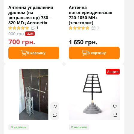
Антенна управления
Антенна
дроном (на
логопериодическая
ретранслятор) 730 –
720-1050 MHz
820 МГц Aeronetix
(текстолит)
1
1
900 грн.
-22%
700 грн.
1 650 грн.
В корзину
В корзину
Акция
В наличии
В наличии