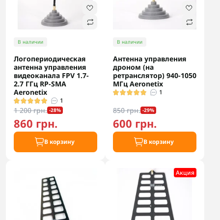
В наличии
В наличии
Логопериодическая
Антенна управления
антенна управления
дроном (на
видеоканала FPV 1.7-
ретранслятор) 940-1050
2.7 ГГц RP-SMA
МГц Aeronetix
Aeronetix
1
1
1 200 грн.
850 грн.
-28%
-29%
860 грн.
600 грн.
В корзину
В корзину
Акция