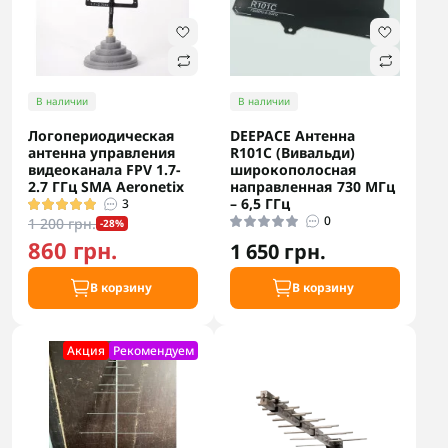
В наличии
В наличии
Логопериодическая
DEEPACE Антенна
антенна управления
R101C (Вивальди)
видеоканала FPV 1.7-
широкополосная
2.7 ГГц SMA Aeronetix
направленная 730 МГц
– 6,5 ГГц
3
0
1 200 грн.
-28%
860 грн.
1 650 грн.
В корзину
В корзину
Акция
Рекомендуем