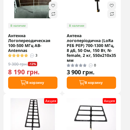
В наличии
В наличии
Антенна
Антена
Логопереодическая
логоперіодична (LoRa
100-500 МГц AB-
РЕБ РЕР) 700-1300 МГц,
Antennas
8 дБ, 50 Ом, 150 Вт, N-
female, 2 кг, 550x210x35
3
мм
9 300 грн.
-12%
0
8 190 грн.
3 900 грн.
В корзину
В корзину
Акция
Акция