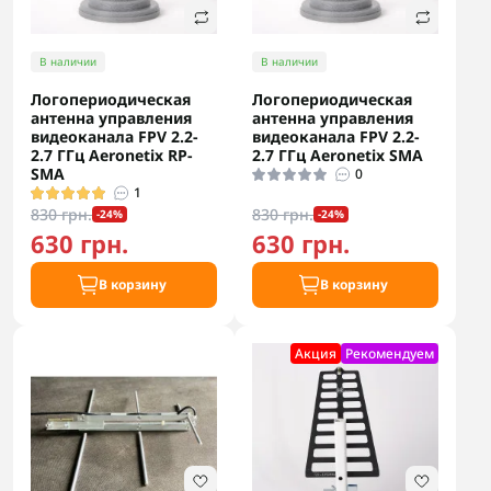
В наличии
В наличии
Логопериодическая
Логопериодическая
антенна управления
антенна управления
видеоканала FPV 2.2-
видеоканала FPV 2.2-
2.7 ГГц Aeronetix RP-
2.7 ГГц Aeronetix SMA
SMA
0
1
830 грн.
830 грн.
-24%
-24%
630 грн.
630 грн.
В корзину
В корзину
Акция
Рекомендуем