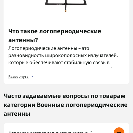
Что такое логопериодические
антенны?
Логопериодические антенны – это
разновидность широкополосных излучателей,
которые обеспечивают стабильную связь в
широком диапазоне частот. Благодаря особой
геометрии элементов логопериодическая
Развернуть
антенна сочетает простоту конструкции с
высокой эффективностью, что делает ее
Часто задаваемые вопросы по товарам
актуальной для военных и специализированных
категории Военные логопериодические
систем.
антенны
Назначение логопериодических
антенн
Что такое логопериодические антенны?