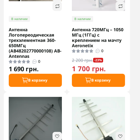
В наличии
В наличии
Антенна
Антенна 720МГц – 1050
Логопереодическая
МГц (1ГГц) с
трехэлементная 360-
креплением на мачту
650МГц
Aeronetix
(АB48202770000108) AB-
0
Antennas
2 200 грн.
-23%
0
1 700 грн.
1 690 грн.
В корзину
В корзину