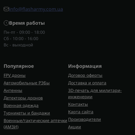
Электрогрелка для ног снижает напряжение,
info@flasharmy.com.ua
улучшает кровообращение и помогает согреться
без лишних движений. В сочетании с
Время работы
массажерами
тепло работает еще эффективнее.
Пн-пт - 09:00 - 18:00
Сб - 10:00 - 16:00
Виды электрических грелок
Вс - выходной
Сегодня доступны грелки в формате подушки,
одеяла, простыни или сапожка для ног. Есть
модели для кровати, рук или спины, со
Популярное
Информация
встроенным терморегулятором. Медицинская
FPV дроны
Договор оферты
электрогрелка часто используется во время
Автомобильные РЭБы
Доставка и оплата
восстановления, а универсальные варианты
Антенны
3D-печать для милитари-
подходят и для быта, и для полевых условий.
инженерии
Детекторы дронов
Как выбрать электрические грелки?
Контакты
Военная одежда
Карта сайта
Прежде чем купить электрогрелку, обращайте
Турникеты и бандажи
Производители
внимание на мощность, наличие
Военные/тактические аптечки
(AMЗИ)
Акции
терморегулятора, тип подключения и размер.
Важно, чтобы электрическая грелка была