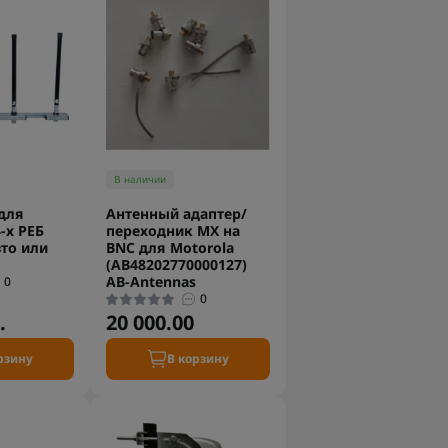
В наличии
для
Антенный адаптер/
-х РЕБ
переходник MX на
вто или
BNC для Motorola
(АB48202770000127)
AB-Antennas
0
0
.
20 000.00
рзину
В корзину