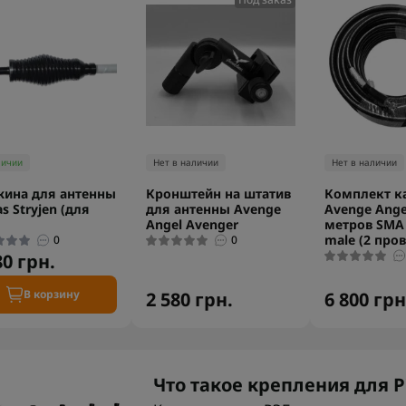
личии
Нет в наличии
Нет в наличии
ина для антенны
Кронштейн на штатив
Комплект к
as Stryjen (для
для антенны Avenge
Avenge Ange
Angel Avenger
метров SMA 
male (2 про
0
0
80 грн.
В корзину
2 580 грн.
6 800 грн
Что такое крепления для Р