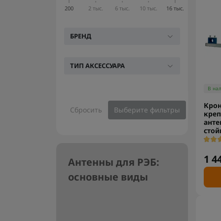
200
2 тыс.
6 тыс.
10 тыс.
16 тыс.
БРЕНД
ТИП АКСЕССУАРА
В на
Кро
Сбросить
Выберите фильтры
креп
анте
стой
1 4
Антенны для РЭБ:
основные виды