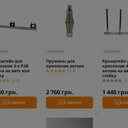
личии
В наличии
В наличии
нштейн для
Пружины для
Кронштейн 
ления 3-х РЭБ
крепления антенн
крепления 4
нн на авто или
антенн на а
1
ку
стойку
1
40 грн.
2 760 грн.
1 440 грн
В корзину
В корзину
В ко