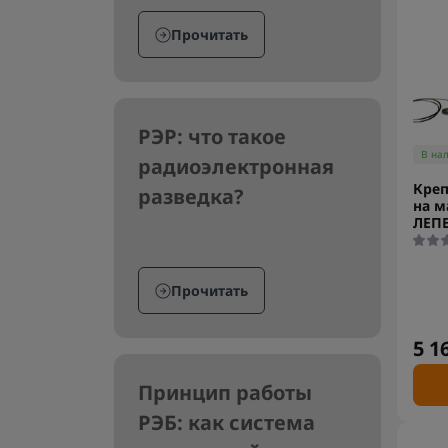
Прочитать
РЭР: что такое
В на
радиоэлектронная
Креп
разведка?
на м
ЛЕПЕ
Прочитать
5 1
Принцип работы
РЭБ: как система