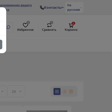
родвижение вашего
На
Контакты
ренда
русском
0
0
0
Избранное
Сравнить
Корзина