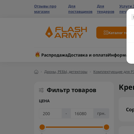
Отзывы про
Для
Для
Услуги 
магазин
поставщиков
тендеров
печати
Каталог това
Распродажа
Доставка и оплата
Информаци
Дроны, РЕБЫ, детекторы
Комплектующие для Р
Кре
Фильтр товаров
ЦЕНА
Со
-
грн.