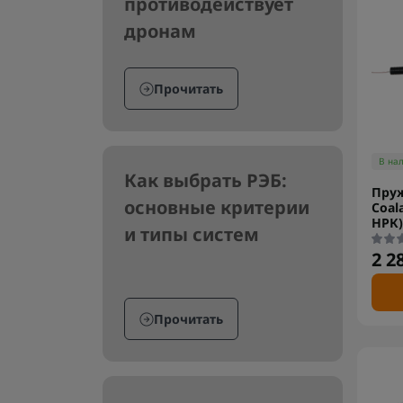
противодействует
дронам
Прочитать
В на
Как выбрать РЭБ:
Пруж
основные критерии
Coal
НРК)
и типы систем
2 2
Прочитать