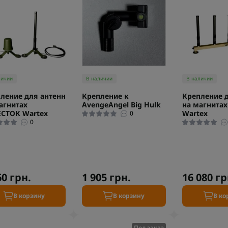
личии
В наличии
В наличии
ление для антенн
Крепление к
Крепление д
агнитах
AvengeAngel Big Hulk
на магнита
СТОК Wartex
Wartex
0
0
60 грн.
1 905 грн.
16 080 гр
В корзину
В корзину
В ко
Под заказ