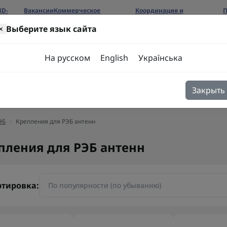
3D-
Вакансии
Коммерческое
Координация и
П
предложение
сотрудничество
б
×
Выберите язык сайта
ров
На русском
English
Українська
Закрыть
я
Блог
Контакты
ЭБ
Крепления для РЭБ антенн
пления для РЭБ антенн
ртировка: