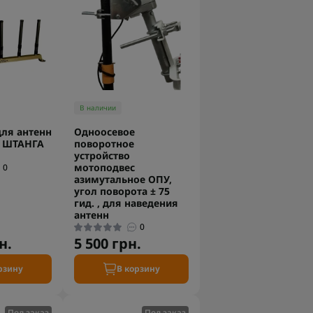
В наличии
ля антенн
Одноосевое
х ШТАНГА
поворотное
устройство
мотоподвес
0
азимутальное ОПУ,
угол поворота ± 75
гид. , для наведения
антенн
0
н.
5 500 грн.
рзину
В корзину
Под заказ
Под заказ