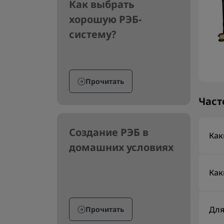
Как выбрать
хорошую РЭБ-
систему?
Прочитать
Част
Создание РЭБ в
Как
домашних условиях
Осн
дюб
Как
кре
Ада
уст
Для
Прочитать
кро