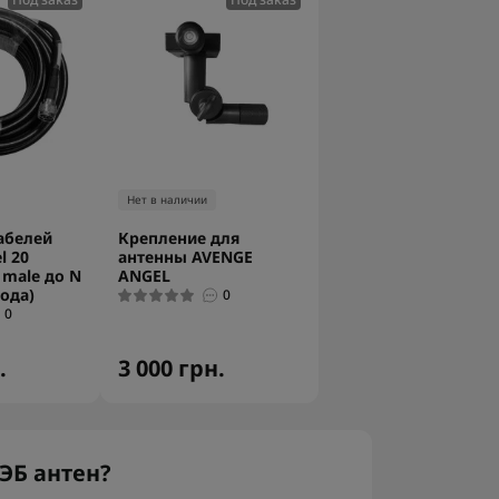
Нет в наличии
абелей
Крепление для
l 20
антенны AVENGE
male до N
ANGEL
вода)
0
0
.
3 000 грн.
ЭБ антен?