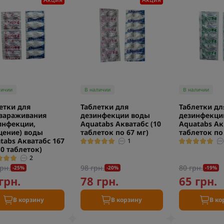
личии
В наличии
В наличии
етки для
Таблетки для
Таблетки дл
зараживания
дезинфекции воды
дезинфекци
инфекции,
Aquatabs Акватабс (10
Aquatabs Ак
ение) воды
таблеток по 67 мг)
таблеток по
tabs Акватабс 167
1
10 таблеток)
2
рн.
98 грн.
80 грн.
-25%
-20%
-19%
грн.
78 грн.
65 грн.
В корзину
В корзину
В ко