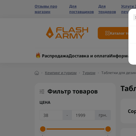
Отзывы про
Для
Для
Услуги 
магазин
поставщиков
тендеров
печати
Каталог това
Распродажа
Доставка и оплата
Информаци
Кемпинг и туризм
Туризм
Таблетки для дези
Таб
Фильтр товаров
ЦЕНА
Со
-
грн.