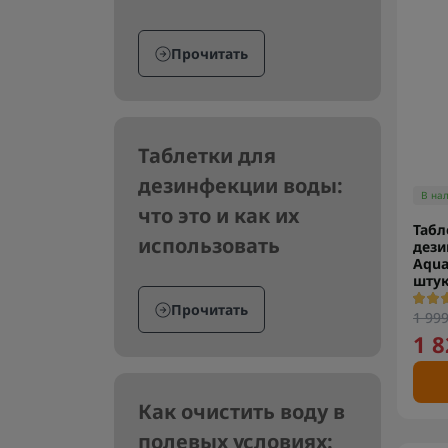
Прочитать
Таблетки для
дезинфекции воды:
В на
что это и как их
Табл
использовать
дези
Aqua
штук
Прочитать
1 999
1 8
Как очистить воду в
полевых условиях: