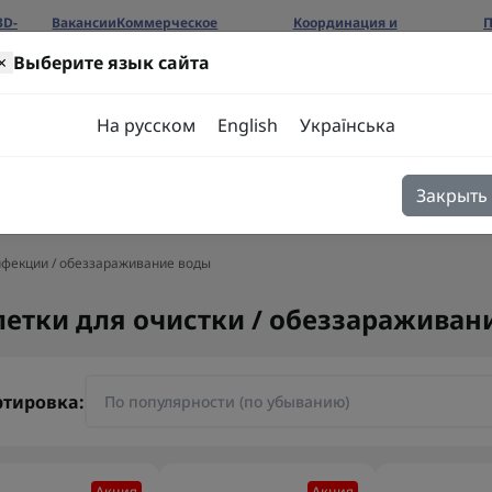
3D-
Вакансии
Коммерческое
Координация и
П
предложение
сотрудничество
б
×
Выберите язык сайта
ров
На русском
English
Українська
Закрыть
я
Блог
Контакты
нфекции / обеззараживание воды
летки для очистки / обеззараживан
ртировка:
Акция
Акция