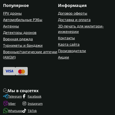
разные размеры под типовые соединения.
Популярное
Информация
Это означает:
FPV дроны
Договор оферты
Автомобильные РЭБы
Доставка и оплата
меньше потерь времени;
Антенны
3D-печать для милитари-
удобное хранение;
инженерии
Детекторы дронов
готовность к разным задачам;
Контакты
Военная одежда
порядок в комплекте.
Карта сайта
Турникеты и бандажи
Если набор гаечных ключей подобран грамотно,
Производители
Военные/тактические аптечки
вы закрываете большинство стандартных работ
(AMЗИ)
Акции
без дополнительных затрат.
Типы наборов гаечных ключей
Ключи гаечные набор бывают рожковые,
комбинированного формата или смешанные.
Мы в соцсетях
Разница - в профиле и сфере применения.
Telegram
Facebook
Комбинированный вариант сочетает открытый и
Viber
Instagram
накидной профиль. Некоторые наборы содержат
Whatsapp
TikTok