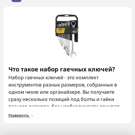
Что такое набор гаечных ключей?
Набор гаечных ключей - это комплект
инструментов разных размеров, собранных в
одном чехле или органайзере. Вы получаете
сразу несколько позиций под болты и гайки
разного размера, без необходимости докупать
каждый ключ отдельно. Обычно в комплект
Развернуть
входят рожковые или комбинированные
модели, иногда варианты с трещоткой. Такой