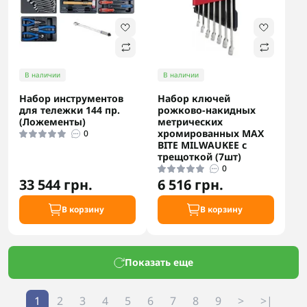
В наличии
В наличии
Набор инструментов
Набор ключей
для тележки 144 пр.
рожково-накидных
(Ложементы)
метрических
хромированных MAX
0
BITE MILWAUKEE с
трещоткой (7шт)
0
33 544 грн.
6 516 грн.
В корзину
В корзину
Показать еще
1
2
3
4
5
6
7
8
9
>
>|