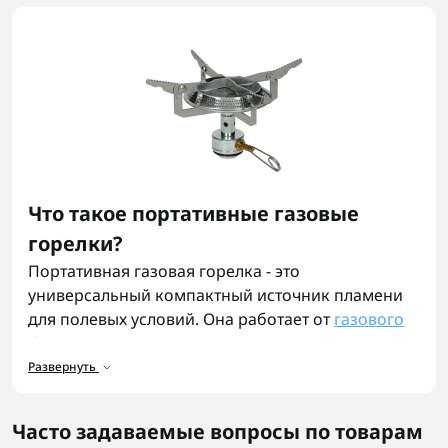
Что такое портативные газовые
горелки?
Портативная газовая горелка - это
универсальный компактный источник пламени
для полевых условий. Она работает от
газового
баллона
, имеет пьезоподжиг, регулятор
мощности и ветрозащиту, что делает ее удобной
Развернуть
и безопасной. Такие туристические газовые
горелки легко помещаются в рюкзак или чехол,
Часто задаваемые вопросы по товарам
идеальны для кемпинга, экспедиций или