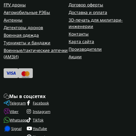
FPV дроны
Договор оферты
Автомобильные РЭБы
Доставка и оплата
Антенны
3D-печать для милитари-
инженерии
Детекторы дронов
Контакты
Военная одежда
Карта сайта
Турникеты и бандажи
Производители
Военные/тактические аптечки
(AMЗИ)
Акции
Мы в соцсетях
Telegram
Facebook
Viber
Instagram
Whatsapp
TikTok
Signal
YouTube