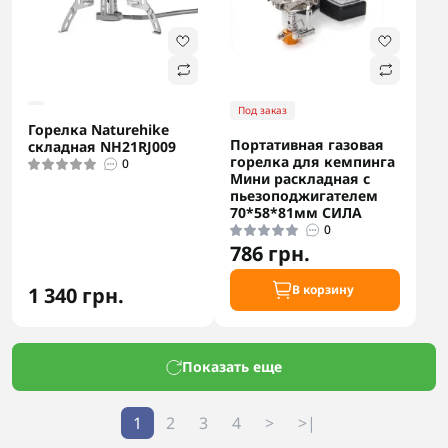
Под заказ
Горелка Naturehike
Портативная газовая
складная NH21RJ009
горелка для кемпинга
0
Мини раскладная с
пьезоподжигателем
70*58*81мм СИЛА
0
786 грн.
В корзину
1 340 грн.
Показать еще
1
2
3
4
>
>|