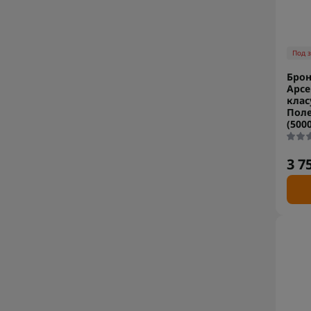
Под 
Брон
Арсе
клас
Поле
(500
3 7