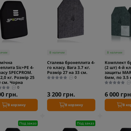
личии
В наличии
В наличии
мічна
Сталева бронеплита 4-
Комплект б
еплита Sic+PE 4-
го класу. Вага 3.7 кг.
(2 шт) 4-й к
ласу SPECPROM.
Розмір 27 на 33 см.
защиты MAR
2,0 кг. Розмір 25
6мм, по 3.5 
0
0 см. Чорна
0
00 грн.
3 200 грн.
6 000 грн
В корзину
В корзину
В ко
Под заказ
Под заказ