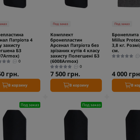
заказ
Под заказ
Под заказ
епластина
Комплект
Бронеплита 
нал Патріота 4
бронепластин
Miilux Protec
у захисту
Арсенал Патріота без
3,8 кг. Розмі
гшена БЗ
зрізаних кутів 4 класу
см.
07Armox)
захисту Полегшені БЗ
(6008Armox)
0
0
50 грн.
7 500 грн.
4 000 грн
В корзину
В корзину
В ко
Под заказ
Под заказ