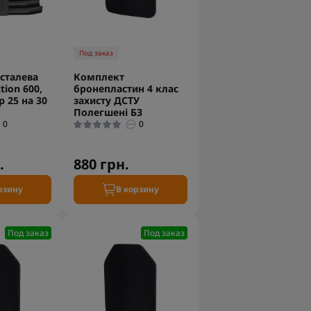
Под заказ
сталева
Комплект
tion 600,
бронепластин 4 клас
р 25 на 30
захисту ДСТУ
Полегшені БЗ
0
0
.
880 грн.
рзину
В корзину
Под заказ
Под заказ