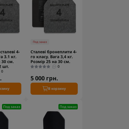
Под заказ
сталеві 4-
Сталеві бронеплити 4-
а 3.1 кг.
го класу. Вага 3,4 кг.
 30 см.
Розмір 25 на 30 см.
2 шт.
0
0
.
5 000 грн.
рзину
В корзину
Под заказ
Под заказ