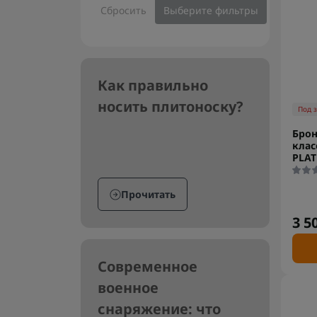
Сбросить
Выберите фильтры
Как правильно
носить плитоноску?
Под 
Брон
клас
PLAT
Прочитать
3 5
Современное
военное
снаряжение: что