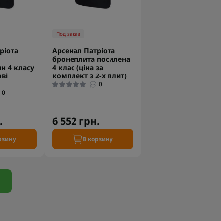
Под заказ
ріота
Арсенал Патріота
бронеплита посилена
н 4 класу
4 клас (ціна за
ові
комплект з 2-х плит)
0
0
.
6 552 грн.
рзину
В корзину