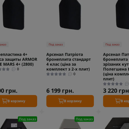
заказ
Под заказ
Под заказ
епластина 4+
Арсенал Патріота
Арсенал Пат
са защиты ARMOR
бронеплита стандарт
бронеплита 
E MARS 4+ (2800)
4 клас (ціна за
зрізаних кут
комплект з 2-х плит)
Полегшена Б
0
(ціна компле
0
плит)
00 грн.
6 199 грн.
3 220 грн
В корзину
В корзину
В ко
Под заказ
Под заказ