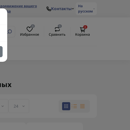
родвижение вашего
На
Контакты
ренда
русском
0
0
0
Избранное
Сравнить
Корзина
ных