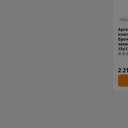
Под 
Арсе
ком
брон
захи
15х1
2 2