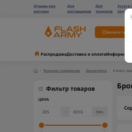
Отзывы про
Для
Для
Услуги 
магазин
поставщиков
тендеров
печати
Каталог това
Распродажа
Доставка и оплата
Информаци
Военное снаряжение
Бронеплиты
4 класс за
Бро
Фильтр товаров
ЦЕНА
Со
-
грн.