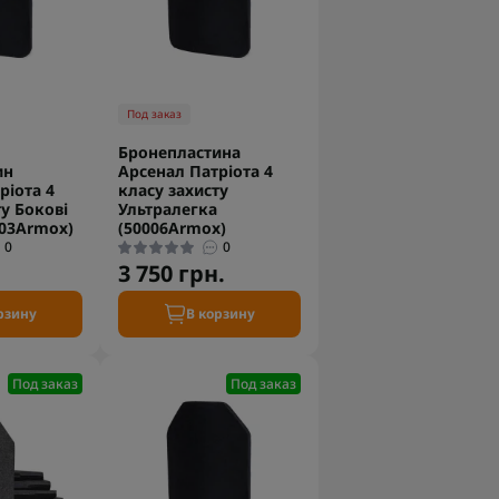
Под заказ
Бронепластина
ин
Арсенал Патріота 4
ріота 4
класу захисту
ту Бокові
Ультралегка
003Armox)
(50006Armox)
0
0
3 750 грн.
рзину
В корзину
Под заказ
Под заказ