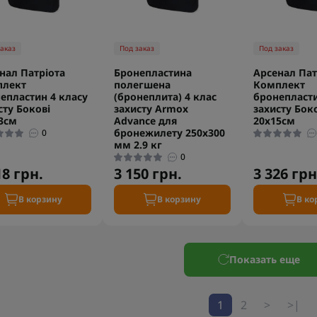
заказ
Под заказ
Под заказ
нал Патріота
Бронепластина
Арсенал Пат
плект
полегшена
Комплект
епластин 4 класу
(бронеплита) 4 клас
бронепласти
сту Бокові
захисту Armox
захисту Бок
3см
Advance для
20х15см
бронежилету 250х300
0
мм 2.9 кг
0
18 грн.
3 150 грн.
3 326 грн
В корзину
В корзину
В ко
Показать еще
1
2
>
>|