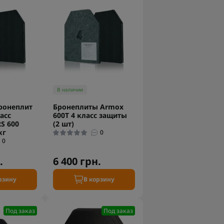
В наличии
ронеплит
Бронеплиты Armox
ласс
600T 4 класс защиты
S 600
(2 шт)
кг
0
0
.
6 400 грн.
рзину
В корзину
Под заказ
Под заказ