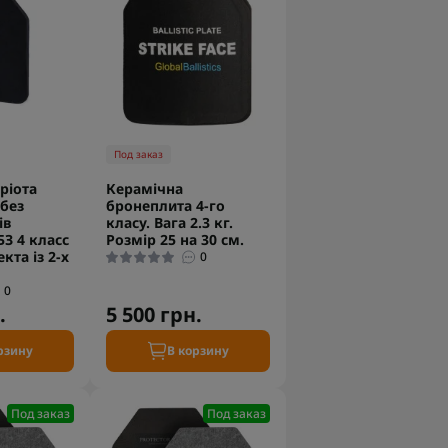
Под заказ
ріота
Керамічна
без
бронеплита 4-го
ів
класу. Вага 2.3 кг.
З 4 класс
Розмір 25 на 30 см.
кта із 2-х
0
0
.
5 500 грн.
рзину
В корзину
Под заказ
Под заказ