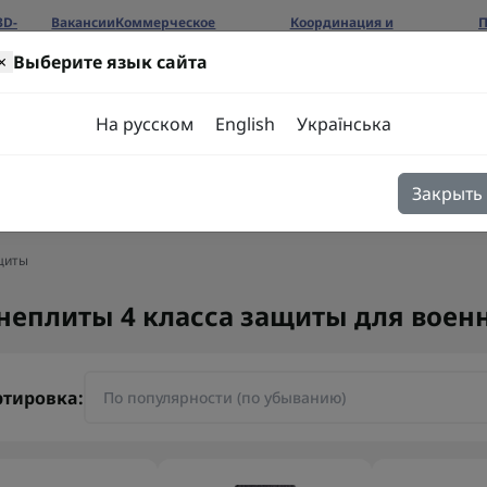
3D-
Вакансии
Коммерческое
Координация и
П
предложение
сотрудничество
б
×
Выберите язык сайта
ров
На русском
English
Українська
Закрыть
я
Блог
Контакты
щиты
неплиты 4 класса защиты для воен
ртировка: