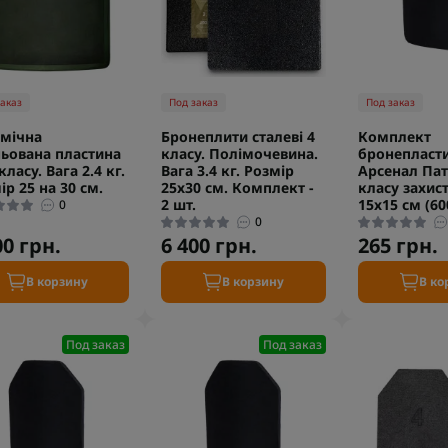
заказ
Под заказ
Под заказ
мічна
Бронеплити сталеві 4
Комплект
ьована пластина
класу. Полімочевина.
бронепласт
класу. Вага 2.4 кг.
Вага 3.4 кг. Розмір
Арсенал Пат
ір 25 на 30 см.
25х30 см. Комплект -
класу захис
2 шт.
15х15 см (6
0
0
00 грн.
6 400 грн.
265 грн.
В корзину
В корзину
В ко
Под заказ
Под заказ