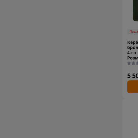
Под 
Кера
брон
4-го 
Розм
5 5