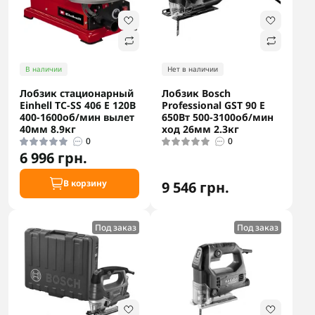
В наличии
Нет в наличии
Лобзик стационарный
Лобзик Bosch
Einhell TC-SS 406 E 120В
Professional GST 90 E
400-1600об/мин вылет
650Вт 500-3100об/мин
40мм 8.9кг
ход 26мм 2.3кг
0
0
6 996 грн.
В корзину
9 546 грн.
Под заказ
Под заказ