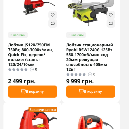
В наличии
В наличии
Лобзик JS120/750EM
Лобзик стационарный
750Вт, 800-3000х/мин,
Ryobi RSW1240G 125Вт
Quick Fix, дерево/
550-1700об/мин ход
кол.мет/сталь -
20мм режущая
120/24/10мм
способность 405мм
12кг
0
0
2 499 грн.
9 999 грн.
В корзину
В корзину
Заканчивается