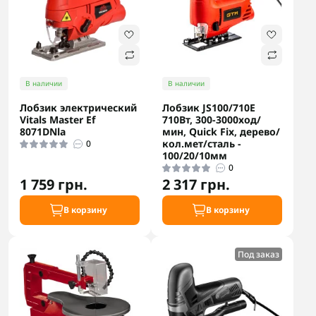
В наличии
В наличии
Лобзик электрический
Лобзик JS100/710E
Vitals Master Ef
710Вт, 300-3000ход/
8071DNla
мин, Quick Fix, дерево/
кол.мет/сталь -
0
100/20/10мм
0
1 759 грн.
2 317 грн.
В корзину
В корзину
Под заказ