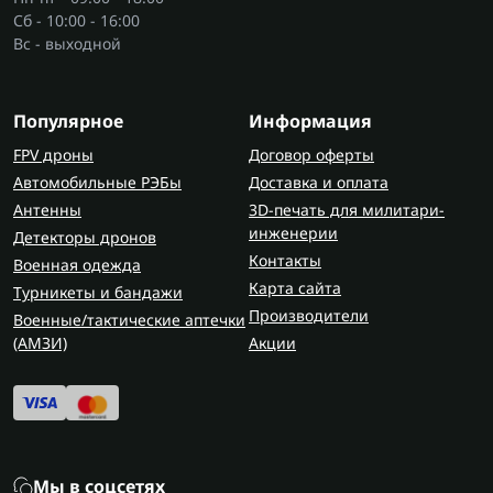
даже в небольшом пространстве. При
Сб - 10:00 - 16:00
правильной пилке рез получается чистым, без
Вс - выходной
значительных сколов по дереву или ламинату.
Характеристики электролобзиков
Популярное
Информация
Перед тем как электролобзик купить, стоит
FPV дроны
Договор оферты
обратить внимание на:
Автомобильные РЭБы
Доставка и оплата
Антенны
3D-печать для милитари-
мощность в Вт;
инженерии
Детекторы дронов
глубину реза по дереву и металлу;
Контакты
Военная одежда
частоту хода пилки;
Карта сайта
Турникеты и бандажи
наличие маятникового хода;
Производители
Военные/тактические аптечки
тип крепления пилки;
(AMЗИ)
Акции
вес и баланс корпуса.
Для домашних задач подойдет недорогой
сетевой вариант средней мощности.
Профессиональный объем работ требует модели
с запасом по ресурсу и стабильными оборотами
Мы в соцсетях