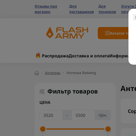
Отзывы про
Для
Для
Услуги 
магазин
поставщиков
тендеров
печати
Каталог това
Распродажа
Доставка и оплата
Информаци
Антенны
Антенна Batwing
Ант
Фильтр товаров
ЦЕНА
Со
-
грн.