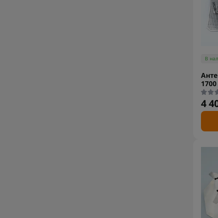
В на
Анте
1700
4 4