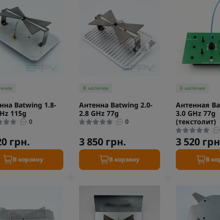
личии
В наличии
В наличии
нна Batwing 1.8-
Антенна Batwing 2.0-
Антенная Ba
GHz 115g
2.8 GHz 77g
3.0 GHz 77g
(текстолит)
0
0
20 грн.
3 850 грн.
3 520 грн
В корзину
В корзину
В ко