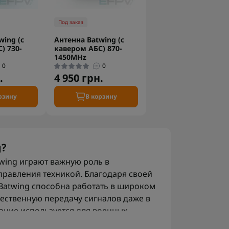
Под заказ
wing (с
Антенна Batwing (с
) 730-
кавером АБС) 870-
1450MHz
0
0
.
4 950 грн.
рзину
В корзину
g?
wing играют важную роль в
правления техникой. Благодаря своей
Batwing способна работать в широком
чественную передачу сигналов даже в
ание используется для военных
 дронами и комплексов РЭБ, где