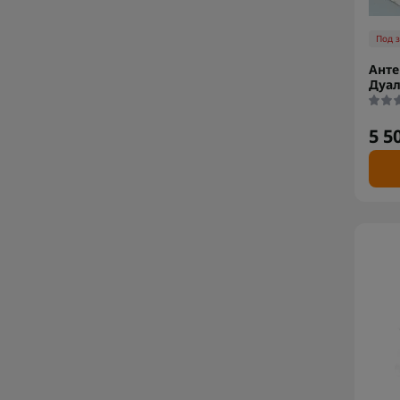
Под 
Анте
Дуал
5 5