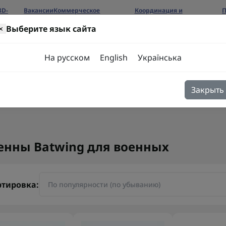
3D-
Вакансии
Коммерческое
Координация и
П
предложение
сотрудничество
б
×
Выберите язык сайта
ров
На русском
English
Українська
Закрыть
я
Блог
Контакты
енны Batwing для военных
ртировка: