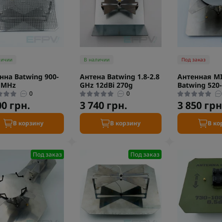
личии
В наличии
Под заказ
нна Batwing 900-
Антена Batwing 1.8-2.8
Антенная M
 MHz
GHz 12dBi 270g
Batwing 520
0
0
00 грн.
3 740 грн.
3 850 грн
В корзину
В корзину
В ко
Под заказ
Под заказ