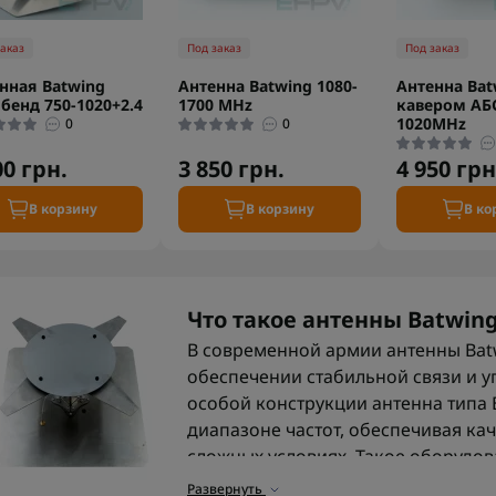
заказ
Под заказ
Под заказ
нная Batwing
Антенна Batwing 1080-
Антенна Bat
бенд 750-1020+2.4
1700 MHz
кавером АБС
1020MHz
0
0
00 грн.
3 850 грн.
4 950 грн
В корзину
В корзину
В ко
Что такое антенны Batwin
В современной армии антенны Bat
обеспечении стабильной связи и у
особой конструкции антенна типа 
диапазоне частот, обеспечивая ка
сложных условиях. Такое оборудов
коммуникаций, систем управления
Развернуть