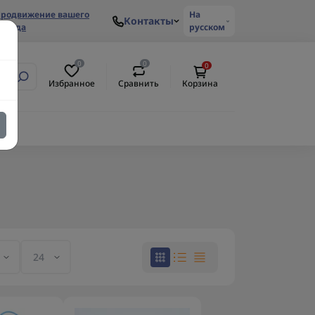
родвижение вашего
На
Контакты
ренда
русском
0
0
0
Избранное
Сравнить
Корзина