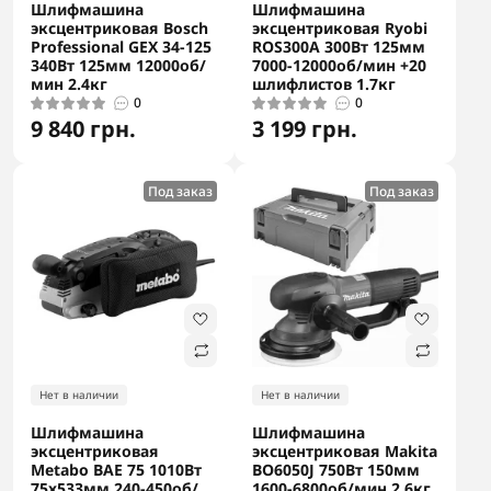
Шлифмашина
Шлифмашина
эксцентриковая Bosch
эксцентриковая Ryobi
Professional GEX 34-125
ROS300A 300Вт 125мм
340Вт 125мм 12000об/
7000-12000об/мин +20
мин 2.4кг
шлифлистов 1.7кг
0
0
9 840 грн.
3 199 грн.
Под заказ
Под заказ
Нет в наличии
Нет в наличии
Шлифмашина
Шлифмашина
эксцентриковая
эксцентриковая Makita
Metabo BAE 75 1010Вт
BO6050J 750Вт 150мм
75х533мм 240-450об/
1600-6800об/мин 2.6кг