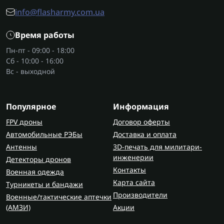
Такой инструмент подходит для работы с
info@flasharmy.com.ua
разными поверхностями:
Время работы
дерево и древесные плиты;
металл после резки или сварки;
Пн-пт - 09:00 - 18:00
Сб - 10:00 - 16:00
пластик;
Вс - выходной
шпаклёвка и грунтованные поверхности;
лакокрасочные покрытия авто.
Эксцентриковая шлифмашина часто
Популярное
Информация
используется для подготовки деталей к
FPV дроны
Договор оферты
окрашиванию, полировке и деликатному
Автомобильные РЭБы
Доставка и оплата
шлифованию без грубого снятия слоя.
Антенны
3D-печать для милитари-
инженерии
Детекторы дронов
Если требуется резка металла, зачистка швов или
Контакты
Военная одежда
работа с камнем, целесообразно выбрать
Карта сайта
Турникеты и бандажи
сетевые угловые шлифмашины
, которые
Производители
Военные/тактические аптечки
дополняют оснащение мастерской.
(AMЗИ)
Акции
Основные характеристики