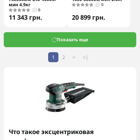
мин 4.9кг
0
0
11 343 грн.
20 899 грн.
Показать еще
1
2
>
>|
Что такое эксцентриковая