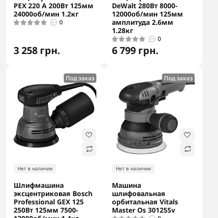
PEX 220 A 200Вт 125мм
DeWalt 280Вт 8000-
24000об/мин 1.2кг
12000об/мин 125мм
амплитуда 2.6мм
0
1.28кг
0
3 258 грн.
6 799 грн.
Под заказ
Под заказ
Нет в наличии
Нет в наличии
Шлифмашина
Машина
эксцентриковая Bosch
шлифовальная
Professional GEX 125
орбитальная Vitals
250Вт 125мм 7500-
Master Os 30125Sv