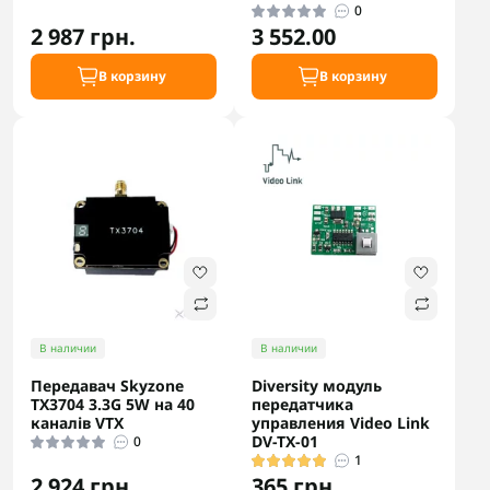
0
2 987 грн.
3 552.00
В корзину
В корзину
В наличии
В наличии
Передавач Skyzone
Diversity модуль
TX3704 3.3G 5W на 40
передатчика
каналів VTX
управления Video Link
DV-TX-01
0
1
2 924 грн.
365 грн.