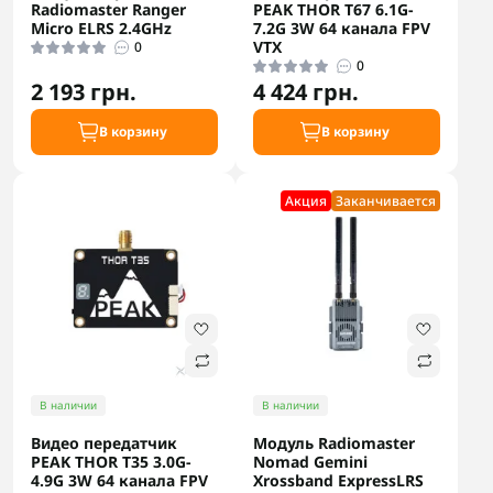
Radiomaster Ranger
PEAK THOR T67 6.1G-
Micro ELRS 2.4GHz
7.2G 3W 64 канала FPV
VTX
0
0
2 193 грн.
4 424 грн.
В корзину
В корзину
Акция
Заканчивается
В наличии
В наличии
Видео передатчик
Модуль Radiomaster
PEAK THOR T35 3.0G-
Nomad Gemini
4.9G 3W 64 канала FPV
Xrossband ExpressLRS