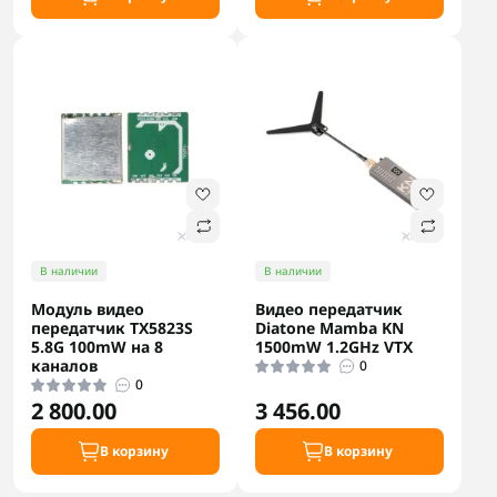
В наличии
В наличии
Модуль видео
Видео передатчик
передатчик TX5823S
Diatone Mamba KN
5.8G 100mW на 8
1500mW 1.2GHz VTX
каналов
0
0
2 800.00
3 456.00
В корзину
В корзину