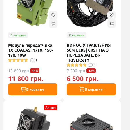
В наличии
В наличии
Модуль передатчика
ВИНОС УПРАВЛЕНИЯ
TX COALAS::17TX, 150-
50м ELRS|CRSF НА 3
170, 10W
ПЕРЕДАВАТЕЛЯ-
TRIVERSITY
1
1
13 800 грн.
7 500 грн.
-14%
-13%
11 800 грн.
6 500 грн.
В корзину
В корзину
Акция