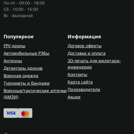
Пн-пт - 09:00 - 18:00
от классического радиоканала.
Сб - 10:00 - 16:00
Вс - выходной
Основные характеристики
передатчиков
Ключевые параметры выбора:
Популярное
Информация
FPV дроны
Договор оферты
Мощность — влияет на дальность и
Автомобильные РЭБы
Доставка и оплата
стабильность сигнала.
Антенны
Частота — обычно 5.8 ГГц, но бывают и другие
3D-печать для милитари-
инженерии
варианты.
Детекторы дронов
Контакты
Каналы — позволяют переключаться между
Военная одежда
Карта сайта
частотами для уменьшения помех.
Турникеты и бандажи
Формат видео — определяет качество и
Производители
Военные/тактические аптечки
совместимость.
(AMЗИ)
Акции
Антенна — усиливает сигнал и стабильность
трансляции.
Современные модели имеют небольшой вес,
хорошую систему охлаждения и удобное