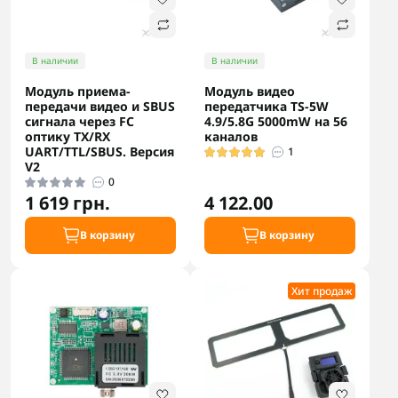
В наличии
В наличии
Модуль приема-
Модуль видео
передачи видео и SBUS
передатчика TS-5W
сигнала через FC
4.9/5.8G 5000mW на 56
оптику TX/RX
каналов
UART/TTL/SBUS. Версия
1
V2
0
1 619 грн.
4 122.00
В корзину
В корзину
Хит продаж