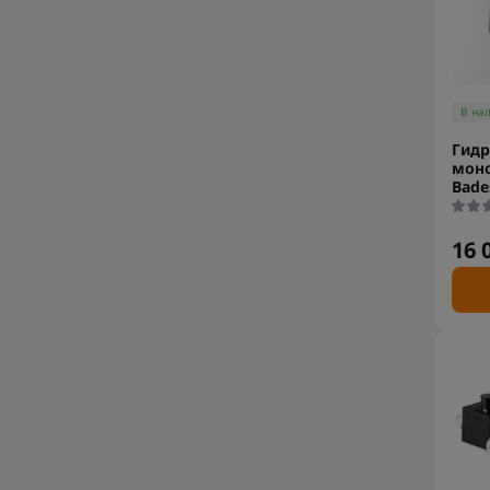
В на
Гидр
мон
Bade
16 