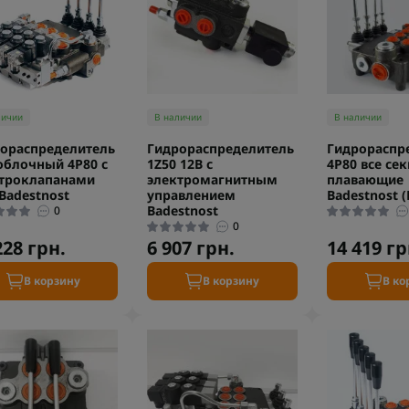
личии
В наличии
В наличии
ораспределитель
Гидрораспределитель
Гидрораспр
блочный 4P80 с
1Z50 12В с
4P80 все се
троклапанами
электромагнитным
плавающие
 Badestnost
управлением
Badestnost 
Badestnost
0
0
228 грн.
6 907 грн.
14 419 гр
В корзину
В корзину
В ко