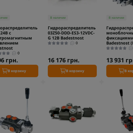
личии
В наличии
В наличии
ораспределитель
Гидрораспределитель
Гидрораспр
 24В с
03Z50-DDD-ES3-12VDC-
моноблочны
ктромагнитным
G 12В Badestnost
фиксациями
авлением
Badestnost 
0
stnost
0
06 грн.
16 176 грн.
13 931 гр
В корзину
В корзину
В ко