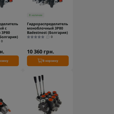
В наличии
еделитель
Гидрораспределитель
й c
моноблочный 3P80
 3P80
Badestnost (Болгария)
(Болгария)
0
0
н.
10 360 грн.
рзину
В корзину