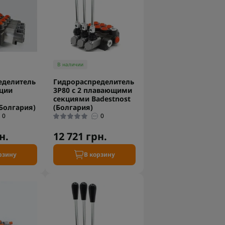
В наличии
еделитель
Гидрораспределитель
кции
3P80 с 2 плавающими
секциями Badestnost
(Болгария)
(Болгария)
0
0
н.
12 721 грн.
рзину
В корзину