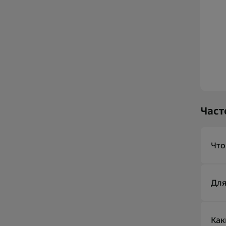
Част
Что
Гид
пойд
Для
круг
Рас
зап
Как