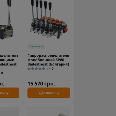
В наличии
еделитель
Гидрораспределитель
вающими
моноблочный 5P80
destnost
Badestnost (Болгария)
0
0
н.
15 570 грн.
рзину
В корзину