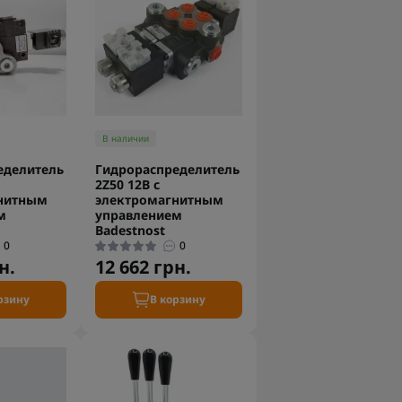
В наличии
еделитель
Гидрораспределитель
2Z50 12В с
нитным
электромагнитным
м
управлением
Badestnost
0
0
н.
12 662 грн.
рзину
В корзину