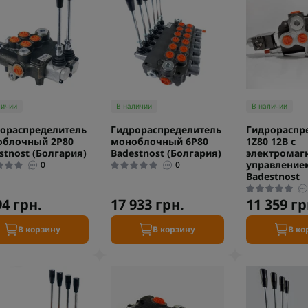
личии
В наличии
В наличии
ораспределитель
Гидрораспределитель
Гидрораспр
облочный 2P80
моноблочный 6P80
1Z80 12В с
stnost (Болгария)
Badestnost (Болгария)
электромаг
управление
0
0
Badestnost
94 грн.
17 933 грн.
11 359 гр
В корзину
В корзину
В ко