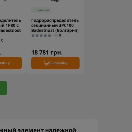
В наличии
еделитель
Гидрораспределитель
й 1P80 с
секционный 3PC100
adestnost
Badestnost (Болгария)
0
0
.
18 781 грн.
рзину
В корзину
ажный элемент надежной