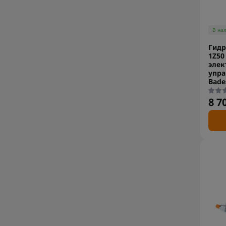
В на
Гидр
1Z50
эле
упр
Bade
8 7