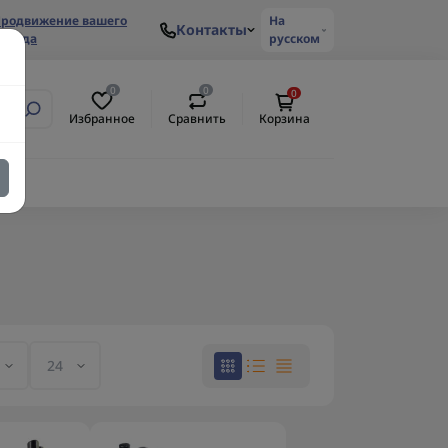
родвижение вашего
На
Контакты
ренда
русском
0
0
0
Избранное
Сравнить
Корзина