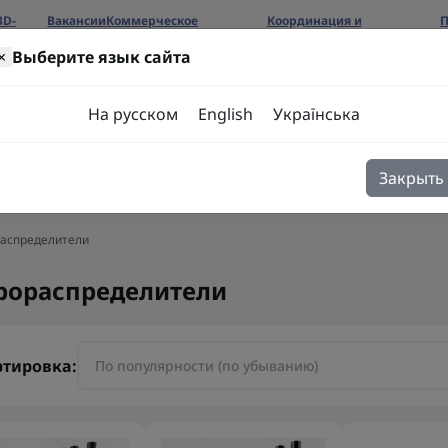
3D-
Вакансии
Коммерческое
Координация и
П
предложение
сотрудничество
б
×
Выберите язык сайта
ров
На русском
English
Українська
Закрыть
я
Блог
Контакты
распределители
рораспределители
ртировка: