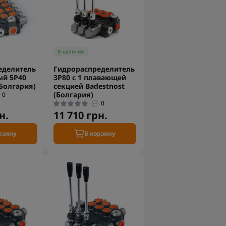
В наличии
еделитель
Гидрораспределитель
й 5P40
3P80 с 1 плавающей
(Болгария)
секцией Badestnost
(Болгария)
0
0
н.
11 710 грн.
рзину
В корзину