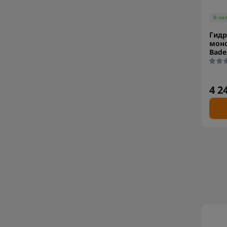
В на
Гидр
мон
Bade
4 2