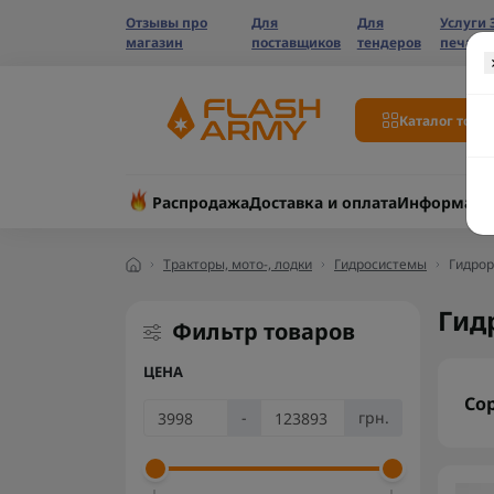
Отзывы про
Для
Для
Услуги 
магазин
поставщиков
тендеров
печати
Каталог това
Распродажа
Доставка и оплата
Информаци
Тракторы, мото-, лодки
Гидросистемы
Гидро
Гид
Фильтр товаров
ЦЕНА
Со
-
грн.