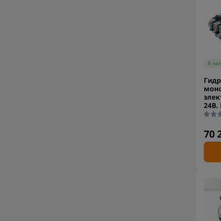
В на
Гидр
моно
элек
24В.
70 