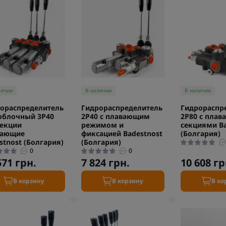
личии
В наличии
В наличии
ораспределитель
Гидрораспределитель
Гидрораспр
облочный 3P40
2P40 c плавающим
2P80 c пла
секции
режимом и
секциями Ba
вающие
фиксацией Badestnost
(Болгария)
stnost (Болгария)
(Болгария)
0
0
571 грн.
7 824 грн.
10 608 гр
В корзину
В корзину
В ко