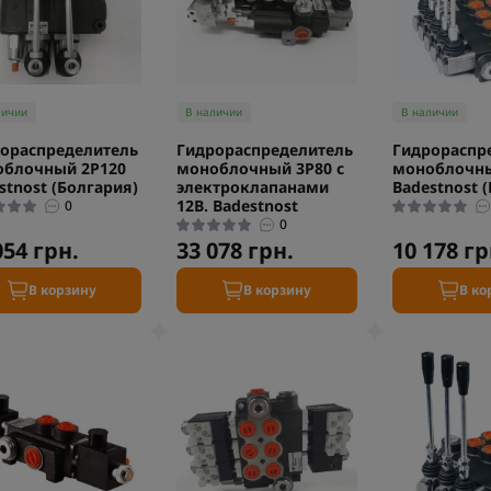
личии
В наличии
В наличии
ораспределитель
Гидрораспределитель
Гидрораспр
облочный 2P120
моноблочный 3P80 с
моноблочны
stnost (Болгария)
электроклапанами
Badestnost 
12В. Badestnost
0
0
054 грн.
33 078 грн.
10 178 гр
В корзину
В корзину
В ко