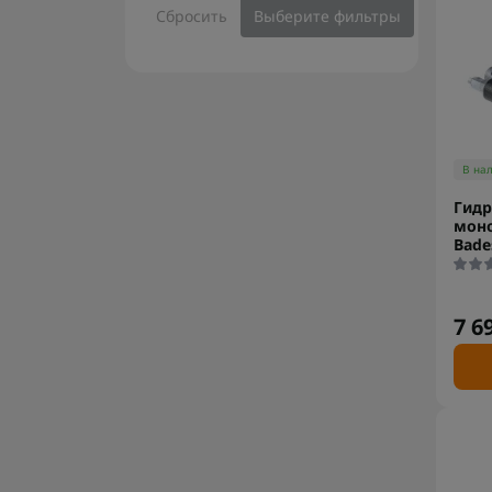
Сбросить
Выберите фильтры
В на
Гидр
мон
Bade
7 6