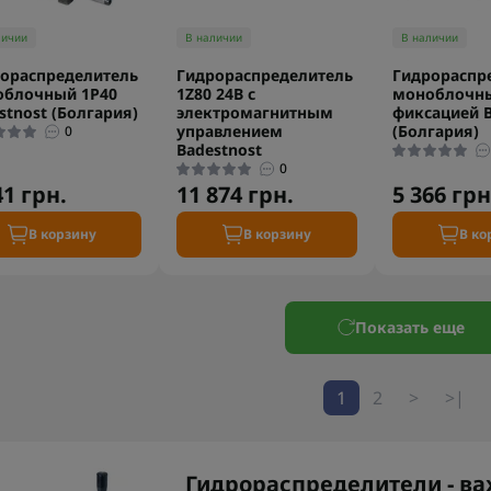
личии
В наличии
В наличии
ораспределитель
Гидрораспределитель
Гидрораспр
облочный 1P40
1Z80 24В с
моноблочны
stnost (Болгария)
электромагнитным
фиксацией B
управлением
(Болгария)
0
Badestnost
0
41 грн.
11 874 грн.
5 366 грн
В корзину
В корзину
В ко
Показать еще
1
2
>
>|
Гидрораспределители - в