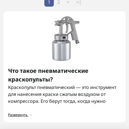
1
2
>
>|
Что такое пневматические
краскопульты?
Краскопульт пневматический — это инструмент
для нанесения краски сжатым воздухом от
компрессора. Его берут тогда, когда нужно
ровное распыление, нормальный контроль
факела и более аккуратное покрытие на металле,
Развернуть
дереве или пластике. Существуют разные виды:
обычные пистолеты, аэрографы, модели с