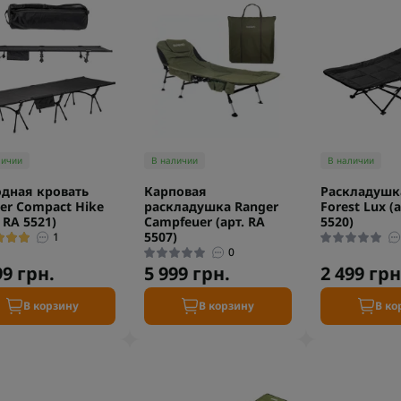
личии
В наличии
В наличии
дная кровать
Карповая
Раскладушк
er Compact Hike
раскладушка Ranger
Forest Lux (а
 RA 5521)
Campfeuer (арт. RA
5520)
5507)
1
0
99 грн.
5 999 грн.
2 499 грн
В корзину
В корзину
В ко