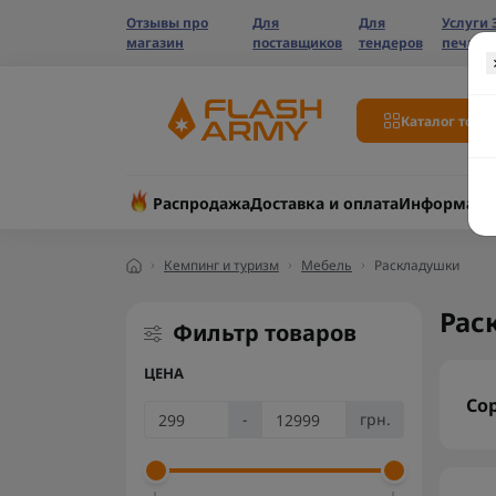
Отзывы про
Для
Для
Услуги 
магазин
поставщиков
тендеров
печати
Каталог това
Распродажа
Доставка и оплата
Информаци
Кемпинг и туризм
Мебель
Раскладушки
Рас
Фильтр товаров
ЦЕНА
Со
-
грн.