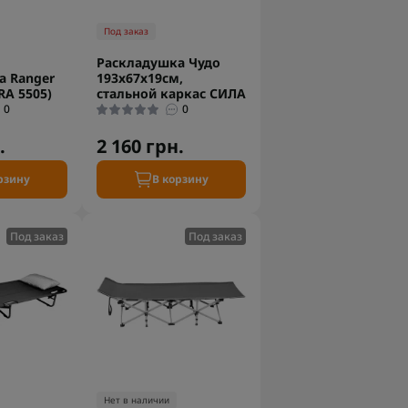
Под заказ
Раскладушка Чудо
а Ranger
193x67x19см,
 RA 5505)
стальной каркас СИЛА
0
0
.
2 160 грн.
рзину
В корзину
Под заказ
Под заказ
Нет в наличии