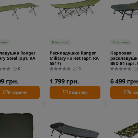
личии
В наличии
В наличии
ладушка Ranger
Раскладушка Ranger
Карповая
ary Steel (арт. RA
Military Forest (арт. RA
раскладушк
)
5517)
BED 84 (арт.
0
0
99 грн.
1 799 грн.
6 499 грн
В корзину
В корзину
В ко