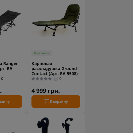
В наличии
а Ranger
Карповая
рт. RA
раскладушка Ground
Contact (Арт. RA 5508)
0
0
.
4 999 грн.
рзину
В корзину