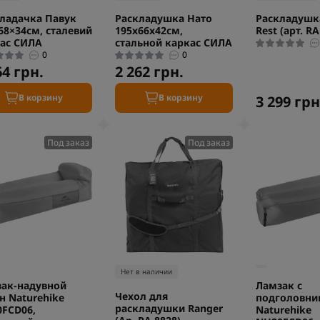
ладачка Павук
Раскладушка Нато
Раскладушк
68×34см, сталевий
195x66x42см,
Rest (арт. RA
ас СИЛА
стальной каркас СИЛА
0
0
64 грн.
2 262 грн.
В корзину
В корзину
3 299 грн
Под заказ
Под заказ
Нет в наличии
ак-надувной
Ламзак с
Чехол для
н Naturehike
подголовни
раскладушки Ranger
FCD06,
Naturehike