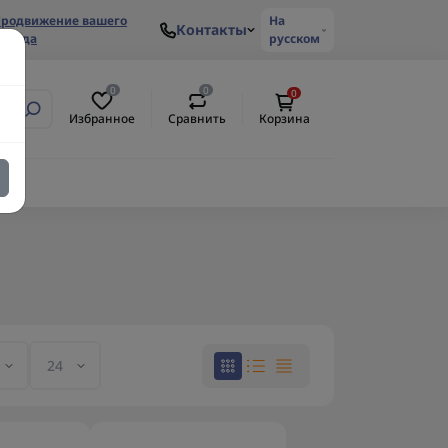
родвижение вашего
На
Контакты
ренда
русском
0
0
0
Избранное
Сравнить
Корзина