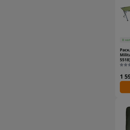
В на
Раск
Milit
5518
1 5