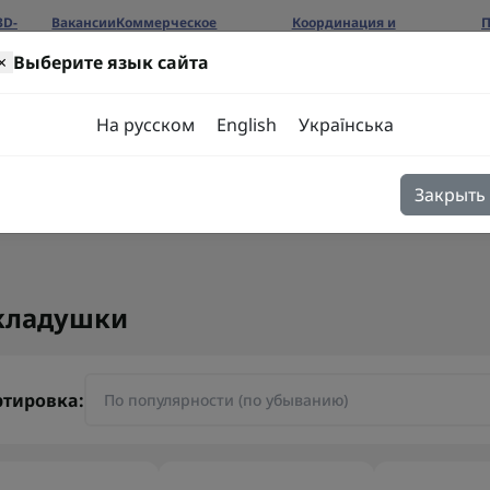
3D-
Вакансии
Коммерческое
Координация и
П
предложение
сотрудничество
б
×
Выберите язык сайта
ров
На русском
English
Українська
Закрыть
я
Блог
Контакты
кладушки
ртировка: