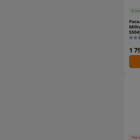
В на
Раск
Milit
5504
1 7
Под 