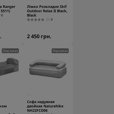
а Ranger
Ліжко Розкладне Skif
 5511)
Outdoor Relax II Black,
Black
0
0
.
2 450 грн.
Под заказ
Под заказ
Софа надувная
ком
двойная Naturehike
NH22FCD06