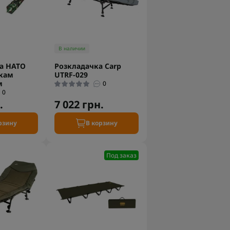
В наличии
а НАТО
Розкладачка Carp
икам
UTRF-029
м
0
0
.
7 022 грн.
рзину
В корзину
Под заказ