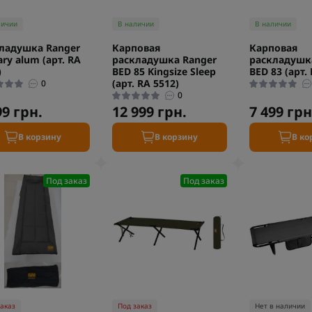
личии
В наличии
В наличии
ладушка Ranger
Карповая
Карповая
ary alum (арт. RA
раскладушка Ranger
раскладушк
)
BED 85 Kingsize Sleep
BED 83 (арт.
(арт. RA 5512)
0
0
99 грн.
12 999 грн.
7 499 грн
В корзину
В корзину
В ко
Под заказ
Под заказ
заказ
Под заказ
Нет в наличии