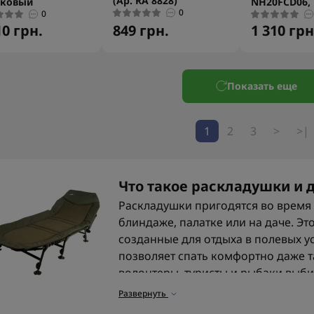
(Ар. RA 8828)
вковый
NH20FCD06,
0
0
10 грн.
849 грн.
1 310 грн
Показать еще
1
2
3
>
>|
Что такое раскладушки и д
Раскладушки пригодятся во время 
блиндаже, палатке или на даче. Эт
созданные для отдыха в полевых у
позволяет спать комфортно даже та
волонтеры, туристы и рыбаки выб
прочности и мобильности.
Развернуть