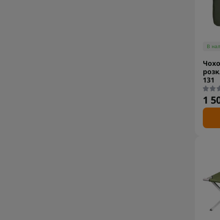
В на
Чохо
розк
131
1 5