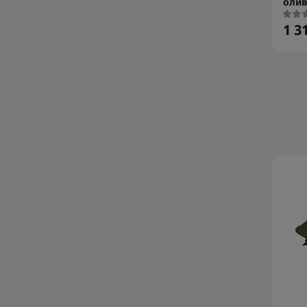
оли
1 3