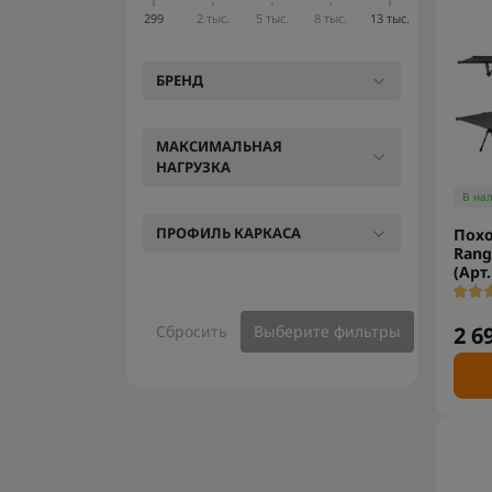
299
2 тыс.
5 тыс.
8 тыс.
13 тыс.
БРЕНД
МАКСИМАЛЬНАЯ
НАГРУЗКА
В на
ПРОФИЛЬ КАРКАСА
Похо
Rang
(Арт.
Сбросить
Выберите фильтры
2 6