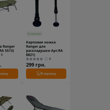
В наличии
Карповая ножка
а Ranger
Ranger для
 RA 5513)
раскладушки Арт.RA
8821)
0
0
.
299 грн.
рзину
В корзину