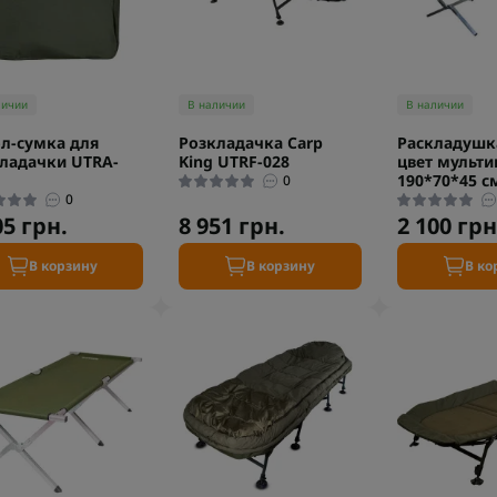
личии
В наличии
В наличии
л-сумка для
Розкладачка Carp
Раскладушк
ладачки UTRA-
King UTRF-028
цвет мульт
190*70*45 с
0
0
05 грн.
8 951 грн.
2 100 грн
В корзину
В корзину
В ко