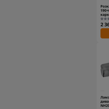
Розк
190×
карк
2 3
Ламз
дива
NH20