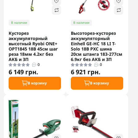
В наличии
В наличии
Кусторез
Высоторез-кусторез
аккумуляторный
аккумуляторный
высотный Ryobi ONE+
Einhell GE-HC 18 LI T-
OPT1845 18В 45см шаг
Solo 18В PXC шина
реза 18мм 4.2кг без
20см штанга 183-277см
АКБ и ЗП
6.9кг без АКБ и ЗП
0
0
6 149 грн.
6 921 грн.
В корзину
В корзину