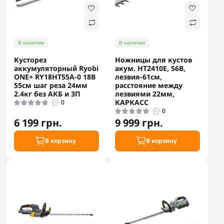
В наличии
В наличии
Кусторез
Ножницы для кустов
аккумуляторный Ryobi
акум. HT2410E, 56В,
ONE+ RY18HT55A-0 18В
лезвия-61см,
55см шаг реза 24мм
расстояние между
2.4кг без АКБ и ЗП
лезвиями 22мм,
КАРКАСС
0
0
6 199 грн.
9 999 грн.
В корзину
В корзину