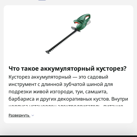
Что такое аккумуляторный кусторез?
Кусторез аккумуляторный — это садовый
инструмент с длинной зубчатой шиной для
подрезки живой изгороди, туи, самшита,
барбариса и других декоративных кустов. Внутри
корпуса установлен электродвигатель, питание
подаёт съёмная батарея. Аккумуляторный
Развернуть
кусторез не требует бензина или удлинителя,
поэтому с ним можно пройти весь участок, не
переставляя кабель между деревьями и