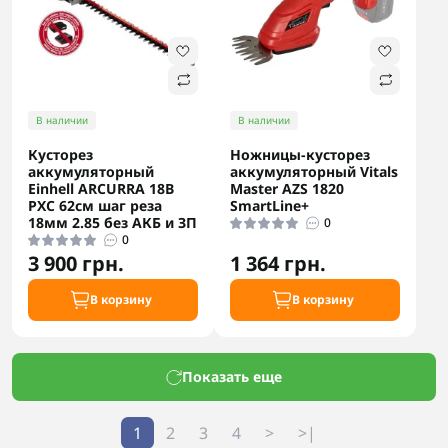
В наличии
В наличии
Кусторез
Ножницы-кусторез
аккумуляторный
аккумуляторный Vitals
Einhell ARCURRA 18В
Master AZS 1820
PXC 62см шаг реза
SmartLine+
18мм 2.85 без АКБ и ЗП
0
0
3 900 грн.
1 364 грн.
В корзину
В корзину
Показать еще
1
2
3
4
>
>|