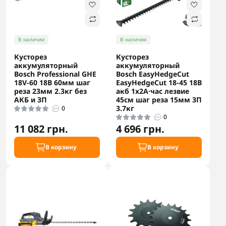
В наличии
В наличии
Кусторез
Кусторез
аккумуляторный
аккумуляторный
Bosch Professional GHE
Bosch EasyHedgeCut
18V-60 18В 60мм шаг
EasyHedgeCut 18-45 18В
реза 23мм 2.3кг без
акб 1х2А·час лезвие
АКБ и ЗП
45см шаг реза 15мм ЗП
3.7кг
0
0
11 082 грн.
4 696 грн.
В корзину
В корзину