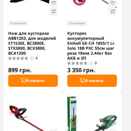
В наличии
В наличии
Нож для кустореза
Кусторез
ABB1203, для моделей
аккумуляторный
ST1530E, BC3800E,
Einhell GE-CH 1855/1 Li-
STX3800, BCX3800,
Solo 18В PXC 55см шаг
BCA1200
реза 18мм 2.44кг без
АКБ и ЗП
0
0
899 грн.
3 350 грн.
В корзину
В корзину