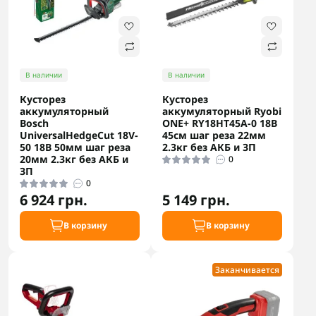
В наличии
В наличии
Кусторез
Кусторез
аккумуляторный
аккумуляторный Ryobi
Bosch
ONE+ RY18HT45A-0 18В
UniversalHedgeCut 18V-
45см шаг реза 22мм
50 18В 50мм шаг реза
2.3кг без АКБ и ЗП
20мм 2.3кг без АКБ и
0
ЗП
0
6 924 грн.
5 149 грн.
В корзину
В корзину
Заканчивается