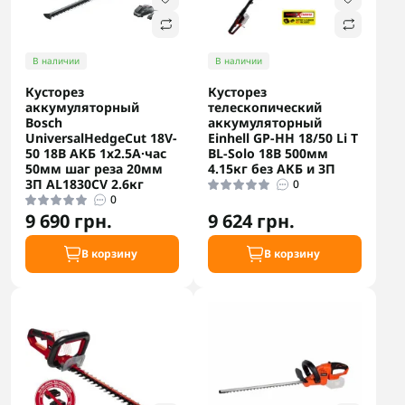
В наличии
В наличии
Кусторез
Кусторез
аккумуляторный
телескопический
Bosch
аккумуляторный
UniversalHedgeCut 18V-
Einhell GP-HH 18/50 Li T
50 18В АКБ 1х2.5А·час
BL-Solo 18В 500мм
50мм шаг реза 20мм
4.15кг без АКБ и ЗП
ЗП AL1830CV 2.6кг
0
0
9 690 грн.
9 624 грн.
В корзину
В корзину