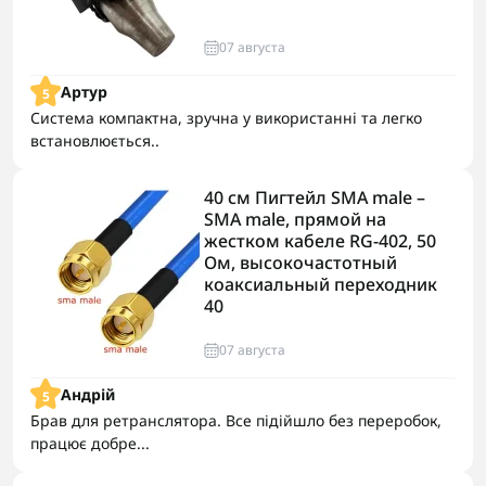
07 августа
Артур
5
Система компактна, зручна у використанні та легко
встановлюється..
40 см Пигтейл SMA male –
SMA male, прямой на
жестком кабеле RG-402, 50
Ом, высокочастотный
коаксиальный переходник
40
07 августа
Андрій
5
Брав для ретранслятора. Все підійшло без переробок,
працює добре...