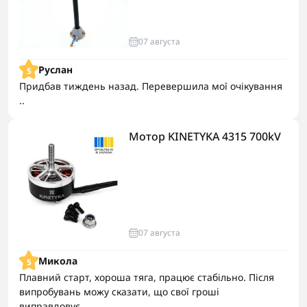
07 августа
Руслан
5
Придбав тиждень назад. Перевершила мої очікування
..
Мотор KINETYKA 4315 700kV
07 августа
Микола
5
Плавний старт, хороша тяга, працює стабільно. Після
випробувань можу сказати, що свої гроші
виправдовує..