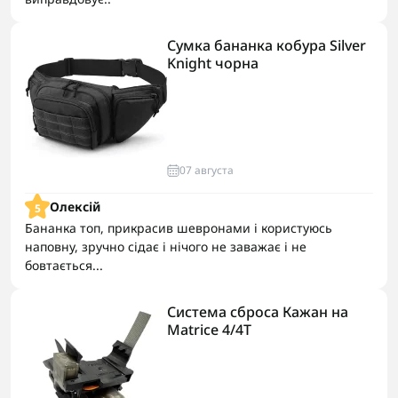
Сумка бананка кобура Silver
Knight чорна
07 августа
Олексій
5
Бананка топ, прикрасив шевронами і користуюсь
наповну, зручно сідає і нічого не заважає і не
бовтається...
Система сброса Кажан на
Matrice 4/4T