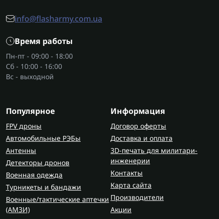
Основные категории - это противогаз, комплект
радиационной защиты и фильтры для
info@flasharmy.com.ua
противогазов.
Время работы
Некоторые модели имеют регулировку и
Пн-пт - 09:00 - 18:00
анатомическую форму, обеспечивающую
Сб - 10:00 - 16:00
комфорт даже при длительном ношении. На
Вс - выходной
сайте можно также выбрать другие виды
военного снаряжения
, которое дополнит защиту.
Популярное
Информация
Как выбрать средства
FPV дроны
Договор оферты
индивидуальной защиты?
Автомобильные РЭБы
Доставка и оплата
Перед тем как купить средства индивидуальной
Антенны
3D-печать для милитари-
защиты, важно определить условия
инженерии
Детекторы дронов
использования. Для фронта подходят
Контакты
Военная одежда
сертифицированные модели с повышенной
Карта сайта
Турникеты и бандажи
ударопрочностью и водонепроницаемостью.
Производители
Военные/тактические аптечки
(AMЗИ)
Акции
Если же вам нужна защита для тренировок или