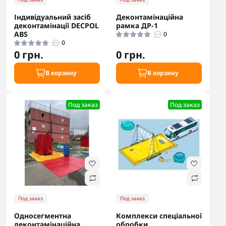
Індивідуальний засіб
Деконтамінаційна
деконтамінації DECPOL
рамка ДР-1
ABS
0
0
0 грн.
0 грн.
В корзину
В корзину
Под заказ
Под заказ
Под заказ
Под заказ
Односегментна
Комплекси спеціальної
деконтамінаційна
обробки