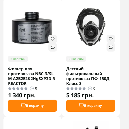
В наличии
В наличии
Фильтр для
Детский
противогаза NBC-3/SL
фильтровальный
M А2В2Е2К2HgSXP3D R
противогаз ПФ-150Д
REACTOR
Класс 3
0
0
1 340 грн.
5 185 грн.
В корзину
В корзину