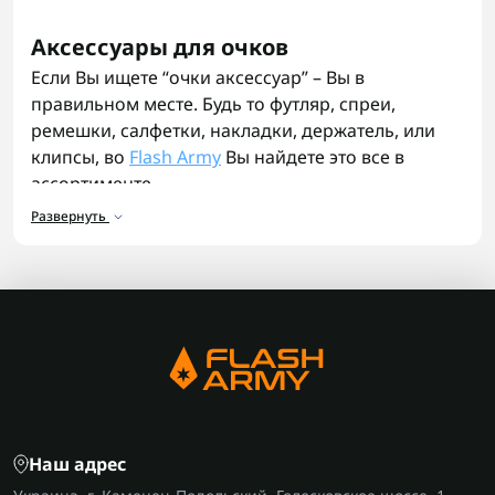
Аксессуары для очков
Если Вы ищете “очки аксессуар” – Вы в
правильном месте. Будь то футляр, спреи,
ремешки, салфетки, накладки, держатель, или
клипсы, во
Flash Army
Вы найдете это все в
ассортименте.
Развернуть
Футляры и чехлы для очков
: защищают
линзы и оправу от царапин, поломок и
загрязнений. Они помогают удобно хранить и
переносить очки, продлевая их срок службы.
Стоперы, заушники для очков силиконовые
:
предотвращают спадание очков и
обеспечивают их надежную фиксацию на
голове. Они делают ношение более
комфортным, особенно во время активного
Наш адрес
движения или занятий спортом.
Салфетки влажные для чистки очков
: