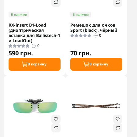
В наличии
В наличии
RX-insert B1-Load
Ремешок для очков
(диоптрическая
Sport (black), чёрный
вставка для Ballistech-1
0
и LoadOut)
0
590 грн.
70 грн.
В корзину
В корзину