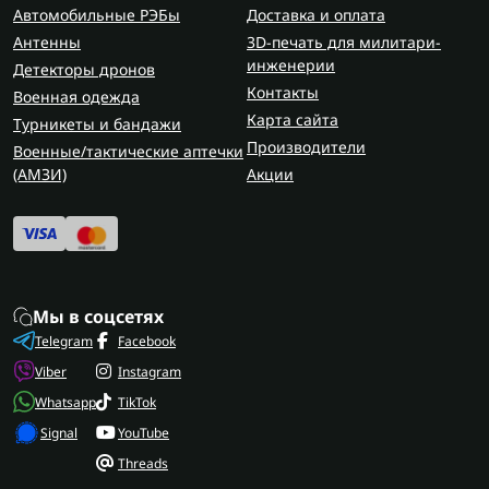
Gen 3, 3+
— профессиональные решения с
Автомобильные РЭБы
Доставка и оплата
высоким разрешением и надежностью.
Антенны
3D-печать для милитари-
Gen 4 (цифровые)
— современные
инженерии
Детекторы дронов
технологии, обеспечивающие стабильное
Контакты
Военная одежда
изображение даже в полной темноте.
Карта сайта
Турникеты и бандажи
Производители
Военные/тактические аптечки
Форма также различается: монокуляр,
бинокль
(AMЗИ)
Акции
или прицел — каждый вариант подбирается под
конкретные задачи.
Основные характеристики приборов
ночного видения
Прежде чем купить прибор ночного видения,
Мы в соцсетях
важно оценить:
Telegram
Facebook
Viber
Instagram
увеличение и диаметр объектива, которые
Whatsapp
TikTok
определяют качество и дальность наблюдения;
Signal
YouTube
фокусировку и поле зрения для удобства
использования;
Threads
разрешение матрицы, влияющее на