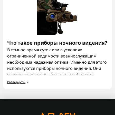
Что такое приборы ночного видения?
В темное время суток или в условиях
ограниченной видимости военнослужащим
необходима надежная оптика. Именно для этого
используются приборы ночного видения. Они
усиливают остаточный свет или работают с
инфракрасной подсветкой, позволяя видеть то,
Развернуть
что скрыто от невооруженного глаза. Приборы
ночного видения для военных — это не просто
оборудование, а ключевой элемент
снаряжения
,
который дает преимущество на поле боя.