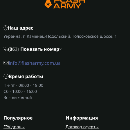
Назначение приборов ночного
видения
Военный прибор ночного видения помогает
выполнять наблюдение, корректировать
Наш адрес
действия подразделений, вести прицельный
Украина, г. Каменец-Подольский, Голосковское шоссе, 1
огонь, ориентироваться на местности. Для ВСУ
он является частью оснащения, без которого
(0
6
3)
Показать номер
современная стратегия ночных операций
практически невозможна.
info@flasharmy.com.ua
Виды приборов ночного видения
Время работы
Приборы ночного видения делятся по
Пн-пт - 09:00 - 18:00
поколениям:
Сб - 10:00 - 16:00
Вс - выходной
Gen 1, 1+
— базовые модели, более доступные
по цене, подходят для несложных задач.
Gen 2, 2+
— обладают лучшим качеством
Популярное
Информация
изображения и дальностью, применяются в
военных и тактических целях.
FPV дроны
Договор оферты