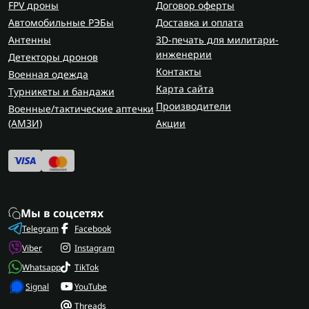
Одежда для военных
не должна мешать посадке
FPV дроны
Договор оферты
шлема и использованию его аксессуаров.
Автомобильные РЭБы
Доставка и оплата
Антенны
3D-печать для милитари-
Где приобрести аксессуары для
инженерии
Детекторы дронов
шлемов?
Контакты
Военная одежда
Карта сайта
Купить аксессуары для военных шлемов и касок
Турникеты и бандажи
можно в Flash Army. Здесь представлены
Производители
Военные/тактические аптечки
надежные модели для разных задач — от камер
(AMЗИ)
Акции
и освещения до систем связи. Все аксессуары
сделаны из прочных материалов и рассчитаны
на полевые условия, обеспечивая комфорт и
безопасность при использовании.
Мы в соцсетях
Telegram
Facebook
Viber
Instagram
Whatsapp
TikTok
Signal
YouTube
Threads