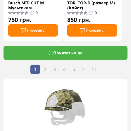
Busch MID CUT M
TOR, TOR-D (размер М)
Мультикам
(Койот)
0
0
750 грн.
850 грн.
В корзину
В корзину
Показать еще
1
2
3
4
5
>
>|