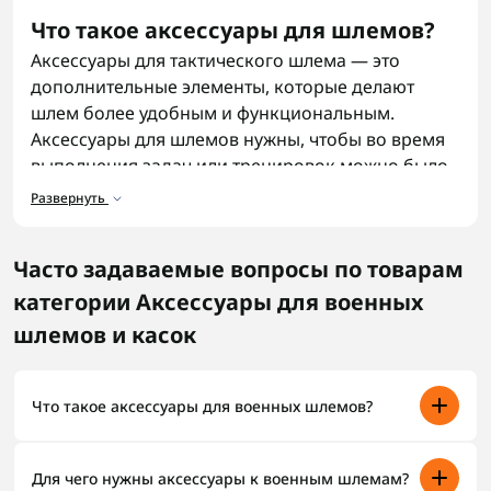
Что такое аксессуары для шлемов?
Аксессуары для тактического шлема — это
дополнительные элементы, которые делают
шлем более удобным и функциональным.
Аксессуары для шлемов нужны, чтобы во время
выполнения задач или тренировок можно было
быстро получить доступ к оборудованию,
Развернуть
освещению или средствам связи. Современные
аксессуары позволяют шлему не просто
Часто задаваемые вопросы по товарам
защищать голову, а и помогают вести
наблюдение, записывать действия и оставаться
категории Аксессуары для военных
на связи с командой.
шлемов и касок
Военные аксессуары
подбирают с учетом типа
креплений и конкретных задач.
Что такое аксессуары для военных шлемов?
Назначение аксессуаров для шлемов
Аксессуары для военных шлемов — это
Аксессуары для каски выполняютт свою роль.
дополнительные элементы, расширяющие
Для чего нужны аксессуары к военным шлемам?