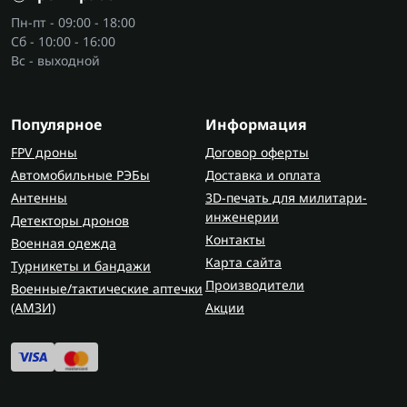
проверенных магазинах. В Flash Army вы можете
Пн-пт - 09:00 - 18:00
Сб - 10:00 - 16:00
тактические куртки купить напрямую от
Вс - выходной
производителя: это гарантия защиты,
долговечности и быстрой доставки по Украине.
Купить военную куртку здесь — значит сделать
Популярное
Информация
ставку на комфорт и надежность в любых
условиях.
FPV дроны
Договор оферты
Автомобильные РЭБы
Доставка и оплата
Антенны
3D-печать для милитари-
инженерии
Детекторы дронов
Контакты
Военная одежда
Карта сайта
Турникеты и бандажи
Производители
Военные/тактические аптечки
(AMЗИ)
Акции