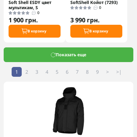
Soft Shell ESDY цвет
SoftShell Койот (7293)
мультикам, S
0
0
1 900 грн.
3 990 грн.
В корзину
В корзину
Показать еще
1
2
3
4
5
6
7
8
9
>
>|