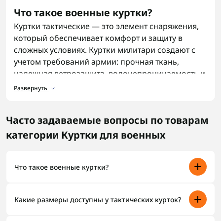
Что такое военные куртки?
Куртки тактические — это элемент снаряжения,
который обеспечивает комфорт и защиту в
сложных условиях. Куртки милитари создают с
учетом требований армии: прочная ткань,
надежная ветрозащита, водонепроницаемость и
устойчивость к износу. Военная куртка
Развернуть
отличается функциональностью, продуманными
деталями и модульностью, ведь часто имеет
Часто задаваемые вопросы по товарам
дополнительные карманы, вентиляционные
вставки и возможность сочетания с другими
категории Куртки для военных
элементами экипировки.
Военные штаны
вместе с курткой формируют
Что такое военные куртки?
базовый комплект одежды для полевых
выходов.
Военные куртки — это функциональная верхняя
одежда, созданная для использования в сложных
Какие размеры доступны у тактических курток?
Виды военных курток
погодных условиях и при повышенных нагрузках. Они
сочетают защиту от ветра, влаги и холода с удобным
Тактические куртки обычно представлены в широком