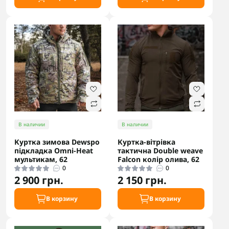
В наличии
В наличии
Куртка зимова Dewspo
Куртка-вітрівка
підкладка Omni-Heat
тактична Double weave
мультикам, 62
Falcon колір олива, 62
0
0
2 900 грн.
2 150 грн.
В корзину
В корзину