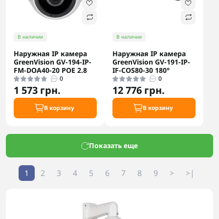
В наличии
В наличии
Наружная IP камера
Наружная IP камера
GreenVision GV-194-IP-
GreenVision GV-191-IP-
FM-DOA40-20 POE 2.8
IF-COS80-30 180°
0
0
1 573 грн.
12 776 грн.
В корзину
В корзину
Показать еще
1
2
3
4
5
6
7
8
9
>
>|