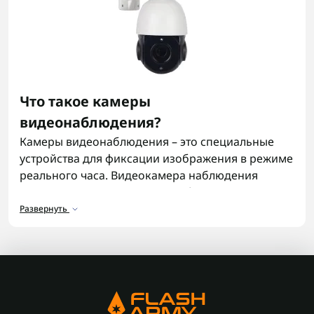
Что такое камеры
видеонаблюдения?
Камеры видеонаблюдения – это специальные
устройства для фиксации изображения в режиме
реального часа. Видеокамера наблюдения
позволяет контролировать события в
определенном месте и записывать видео для
Развернуть
просмотра, повышая безопасность.
Назначение камер
видеонаблюдения
Основная задача камеры для видеонаблюдения
– обеспечение защиты людей и имущества.