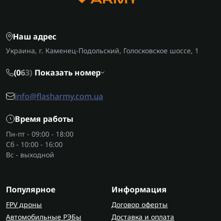
Камеры устанавливаются в домах, офисах,
торговых залах, на улицах и промышленных
объектах. Они помогают:
Наш адрес
Украина, г. Каменец-Подольский, Голосковское шоссе, 1
предотвращать кражи и правонарушения;
контролировать рабочий процесс;
(0
6
3)
Показать номер
отслеживать ситуацию в реальном времени;
сохранять видео для доказательств при
info@flasharmy.com.ua
инцидентах.
Время работы
Виды камер видеонаблюдения
Пн-пт - 09:00 - 18:00
Ищете "камера видеонаблюдения цена"?
Сб - 10:00 - 16:00
Предлагаем сначала ознакомиться с разными
Вс - выходной
видами камер.
Speed dome
– поворотные купольные камеры с
Популярное
Информация
возможностью вращения на 360°. Они
позволяют масштабировать изображения,
FPV дроны
Договор оферты
контролировать обширную территорию и
Автомобильные РЭБы
Доставка и оплата