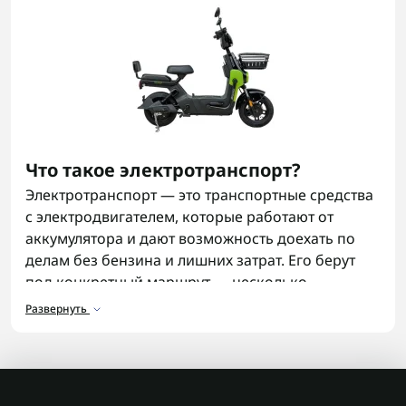
Что такое электротранспорт?
Электротранспорт — это транспортные средства
с электродвигателем, которые работают от
аккумулятора и дают возможность доехать по
делам без бензина и лишних затрат. Его берут
под конкретный маршрут — несколько
километров по городу или дорога на работу.
Развернуть
Электрический транспорт становится
популярным видом транспорта благодаря
удобству зарядки и отсутствию привязки к
заправкам и затрат на топливо.