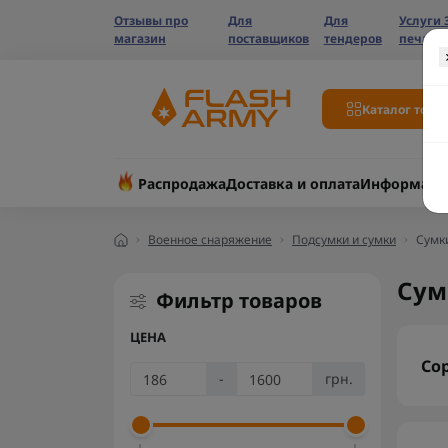
Отзывы про
Для
Для
Услуги 
магазин
поставщиков
тендеров
печати
Каталог това
Распродажа
Доставка и оплата
Информаци
Военное снаряжение
Подсумки и сумки
Сумки
Сум
Фильтр товаров
ЦЕНА
Со
-
грн.