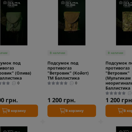
личии
В наличии
В наличии
умок под
Подсумок под
Подсумок п
ивогаз
противогаз
противогаз
ровик" (Олива)
"Ветровик" (Койот)
"Ветровик"
аллистика
ТМ Баллистика
(Мультикам
неоригинал
0
0
Баллистика
00 грн.
1 200 грн.
1 200 грн
В корзину
В корзину
В ко