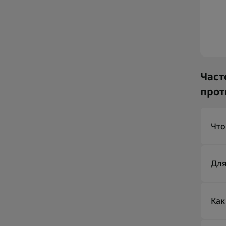
Част
прот
Что
Сум
кот
Для
сов
рюкз
Сум
них
Как
разм
оде
Под