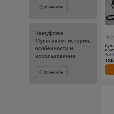
Прочитать
Камуфляж
В на
Мультикам: история,
Сумк
особенности и
прот
использование
186
Прочитать