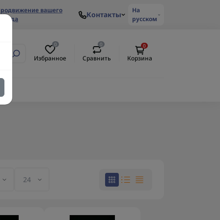
родвижение вашего
На
Контакты
ренда
русском
0
0
0
Избранное
Сравнить
Корзина