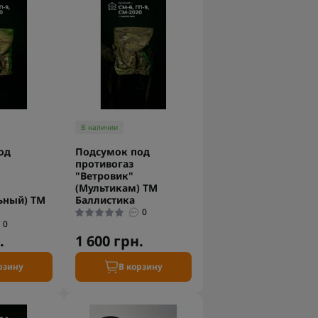
В наличии
од
Подсумок под
противогаз
"Ветровик"
(Мультикам) ТМ
ьный) ТМ
Баллистика
0
0
.
1 600 грн.
рзину
В корзину