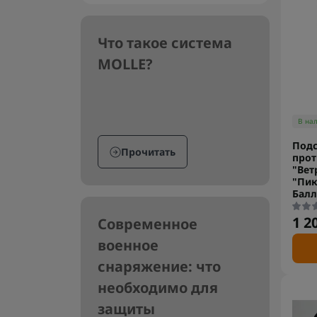
Что такое система
MOLLE?
В на
Подс
Прочитать
прот
"Вет
"Пик
Балл
1 2
Современное
военное
снаряжение: что
необходимо для
защиты