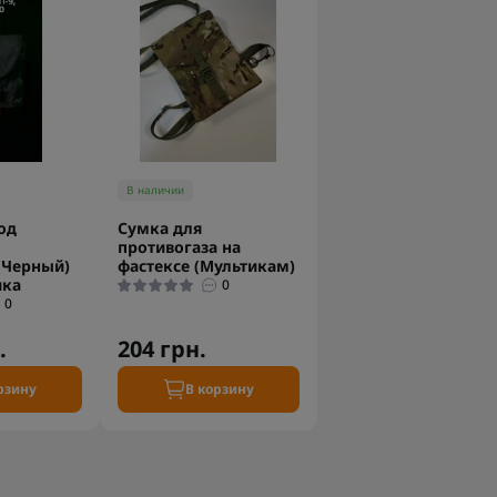
В наличии
од
Сумка для
противогаза на
(Черный)
фастексе (Мультикам)
ика
0
0
.
204 грн.
рзину
В корзину