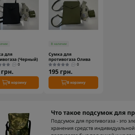
личии
В наличии
а для
Сумка для
ивогаза (Черный)
противогаза Олива
0
0
 грн.
195 грн.
В корзину
В корзину
Что такое подсумок для п
Подсумок для противогаза - это э
хранения средств индивидуальной 