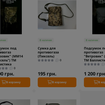
личии
В наличии
В наличии
умок под
Сумка для
Подсумок п
ивогаз
противогаза
противогаз
ровик" (ММ14
(Пиксель)
"Ветровик" 
сель") ТМ
ТМ Баллист
0
истика
0
00 грн.
195 грн.
1 200 грн
В корзину
В корзину
В ко