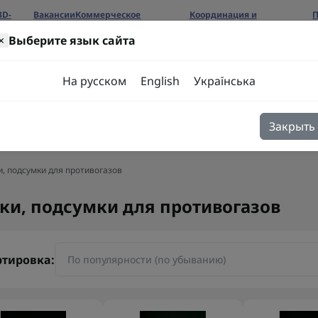
3D-
Вакансии
Коммерческое
Координация и
П
предложение
сотрудничество
б
×
Выберите язык сайта
ров
На русском
English
Українська
Закрыть
я
Блог
Контакты
, подсумки для противогазов
ки, подсумки для противогазов
ртировка: