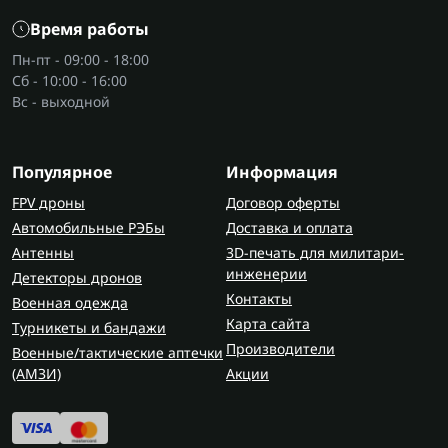
бронежилету или плитоноске.
Время работы
Вес
— более легкий вариант лучше подходит
Пн-пт - 09:00 - 18:00
для длительного ношения.
Сб - 10:00 - 16:00
Вс - выходной
Для оптимального баланса между защитой и
комфортом выбирайте баллистический пакет 2
класс, который соответствует вашим условиям
Популярное
Информация
службы или задачам.
FPV дроны
Договор оферты
Где приобрести мягкую
Автомобильные РЭБы
Доставка и оплата
баллистическую защиту 2 класса?
Антенны
3D-печать для милитари-
инженерии
Детекторы дронов
В магазине Flash Army вы можете купить
Контакты
Военная одежда
баллистическую защиту 2 класса напрямую от
Карта сайта
Турникеты и бандажи
производителя. Мы предлагаем
Производители
Военные/тактические аптечки
сертифицированные мягкие баллистические
(AMЗИ)
Акции
пакеты, прошедшие испытания и
соответствующие стандартам качества.
На Flash Army также можно найти надежное