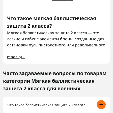
Что такое мягкая баллистическая
защита 2 класса?
Мягкая баллистическая защита 2 класса — это
легкие и гибкие элементы брони, созданные для
остановки пуль пистолетного или револьверного
типа. Основу составляет баллистический пакет 2
класс, который изготавливается из
Развернуть
многослойной бронеткани — обычно кевлара
или подобных композитов. Благодаря этому
Часто задаваемые вопросы по товарам
такой защитный элемент сохраняет баланс
категории Мягкая баллистическая
между комфортом, подвижностью и
безопасностью. Мягкая баллистическая защита
защита 2 класса для военных
является такой же важной частью экипировки,
как
бронежилеты
.
Что такое баллистическая защита 2 класса?
Назначение мягкой баллистической