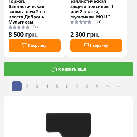
Горжет.
Баллистическая
Баллистическая
защита поясницы 1
защита шеи 2-го
или 2 класса,
класса Добронь
мультикам MOLLI.
Мультикам
0
0
8 500 грн.
2 300 грн.
В корзину
В корзину
Показать еще
1
2
3
4
5
6
7
8
9
>
>|