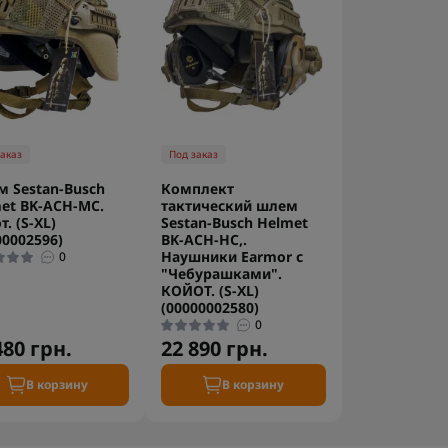
заказ
Под заказ
 Sestan-Busch
Комплект
et BK-ACH-MC.
тактический шлем
. (S-XL)
Sestan-Busch Helmet
00002596)
BK-ACH-HC,.
Наушники Earmor с
0
"Чебурашками".
КОЙОТ. (S-XL)
(00000002580)
0
480 грн.
22 890 грн.
В корзину
В корзину