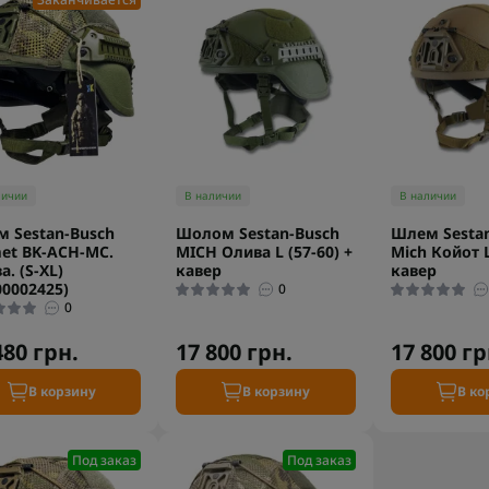
личии
В наличии
В наличии
 Sestan-Busch
Шолом Sestan-Busch
Шлем Sesta
et BK-ACH-MC.
MICH Олива L (57-60) +
Mich Койот L
а. (S-XL)
кавер
кавер
00002425)
0
0
480 грн.
17 800 грн.
17 800 гр
В корзину
В корзину
В ко
Под заказ
Под заказ