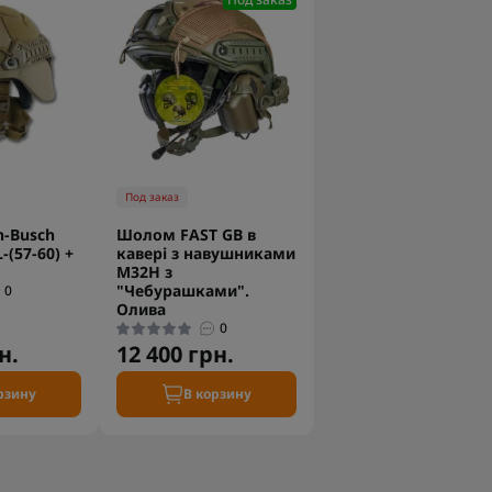
Под заказ
n-Busch
Шолом FAST GB в
-(57-60) +
кавері з навушниками
M32H з
"Чебурашками".
0
Олива
0
н.
12 400 грн.
рзину
В корзину