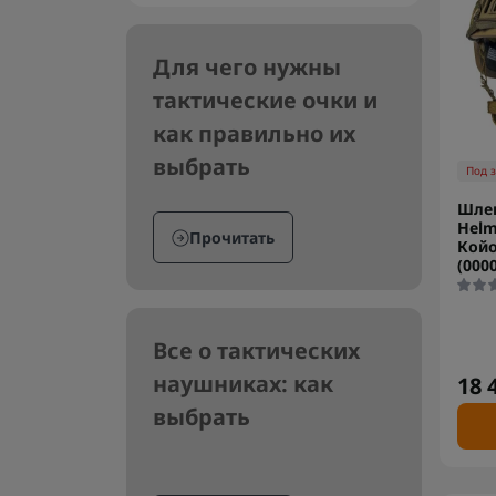
Для чего нужны
тактические очки и
как правильно их
выбрать
Под 
Шлем
Helm
Прочитать
Койот
(000
Все о тактических
наушниках: как
18 
выбрать