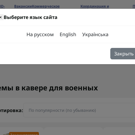
3D-
Вакансии
Коммерческое
Координация и
П
предложение
сотрудничество
б
×
Выберите язык сайта
ров
На русском
English
Українська
Закрыть
я
Блог
Контакты
мы в кавере для военных
ртировка:
Заканчивается