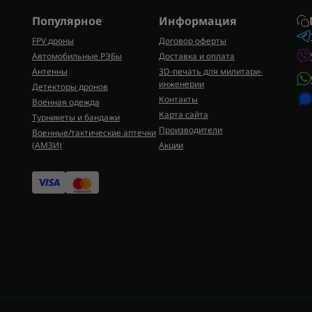
кавера.
Популярное
Информация
Где приобрести шлемы в 
FPV дроны
Договор оферты
Купить кавер на каску можно заказ
Автомобильные РЭБы
Доставка и оплата
Антенны
3D-печать для милитари-
каски кавер и отдельные каверы н
инженерии
Детекторы дронов
соответствуют современным требо
Контакты
Военная одежда
надежность снаряжения, проверенн
Карта сайта
Турникеты и бандажи
всей Украине.
Производители
Военные/тактические аптечки
(AMЗИ)
Акции