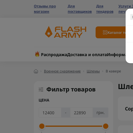
Отзывы про
Для
Для
Услуги 
магазин
поставщиков
тендеров
печати
Каталог това
Распродажа
Доставка и оплата
Информаци
Военное снаряжение
Шлемы
В кавере
Шле
Фильтр товаров
ЦЕНА
Со
-
грн.