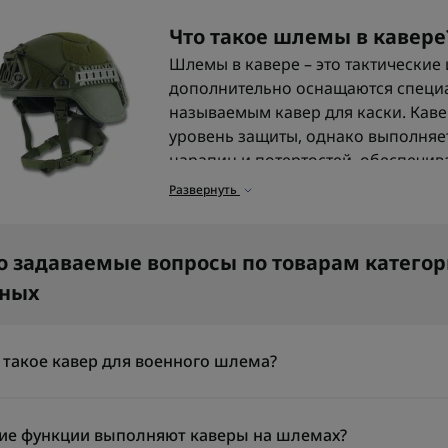
Что такое шлемы в кавер
Шлемы в кавере – это тактические
дополнительно оснащаются специ
называемым кавер для каски. Каве
уровень защиты, однако выполняет
царапин и потертостей, обеспечив
камуфляжной окраске и позволяет
Развернуть
аксессуары.
Кавер также не должен мешать к
о задаваемые вопросы по товарам катего
нных
Назначение шлемов в кав
Главная задача кавера на каску зс
функциональным и незаметным в б
 такое кавер для военного шлема?
шлем помогает интегрировать каск
совместимость с камуфляжем форм
ер для военного шлема — это внешний чехол, который надевае
износа. Кроме того, каска кавер д
ользуется для маскировки, защиты поверхности от царапин и 
ие функции выполняют каверы на шлемах?
дополнительное снаряжение: маяч