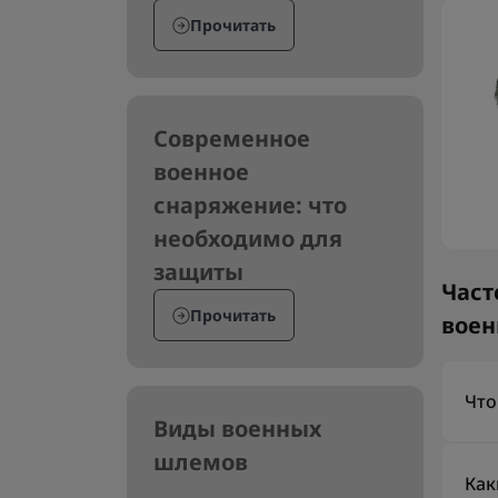
Прочитать
Современное
военное
снаряжение: что
необходимо для
защиты
Част
Прочитать
вое
Что
Виды военных
Кав
шлемов
исп
Как