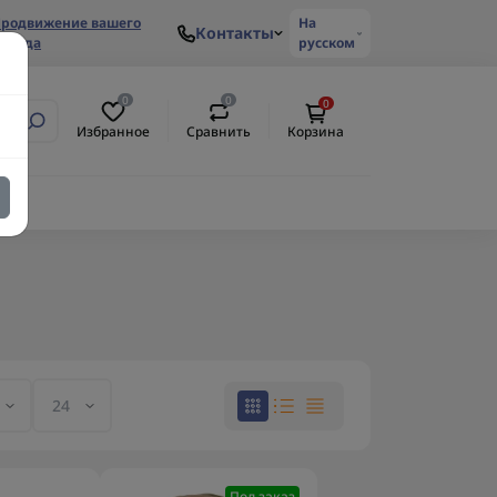
родвижение вашего
На
Контакты
ренда
русском
0
0
0
Избранное
Сравнить
Корзина
Под заказ