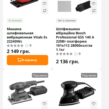
В наличии
Нет в наличии
Машина
Шліфмашина
шлифовальная
вібраційна Bosch
вибрационная Vitals Es
Professional GSS 140 A
2224DWc
220Вт платформа
101х112 28000кол/хв
0
1.1кг
2 149 грн.
0
В корзину
2 136 грн.
Под заказ
Под заказ