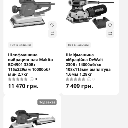
Нет в наличии
Нет в наличии
Шлифмашина
Шліфмашина
вибрационная Makita
вібраційна DeWalt
BO4901 330Вт
230Вт 14000об/хв
115x229мм 10000об/
108х115мм амплітуда
мин 2.7кг
1.6мм 1.28кг
0
0
11 470 грн.
7 499 грн.
Под заказ