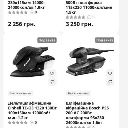
230х115мм 14000-
500Вт платформа
24000кол/хв 1.9кг
115х230 11000кол/мин
1.9кг
0
0
2 256 грн.
3 250 грн.
Под заказ
Под заказ
Нет в наличии
Нет в наличии
Дельташлифмашина
Шліфмашина
Einhell TE-OS 1320 130Вт
вібраційна Bosch PSS
100х150мм 12000об/
200 AC 200Вт
мин 1.2кг
платформа 93x230
24000кол/хв 1.6кг
0
0