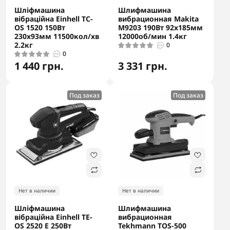
Шліфмашина
Шлифмашина
вібраційна Einhell TC-
вибрационная Makita
OS 1520 150Вт
M9203 190Вт 92x185мм
230х93мм 11500кол/хв
12000об/мин 1.4кг
2.2кг
0
0
1 440 грн.
3 331 грн.
Под заказ
Под заказ
Нет в наличии
Нет в наличии
Шліфмашина
Шлифмашина
вібраційна Einhell TE-
вибрационная
OS 2520 E 250Вт
Tekhmann TOS-500