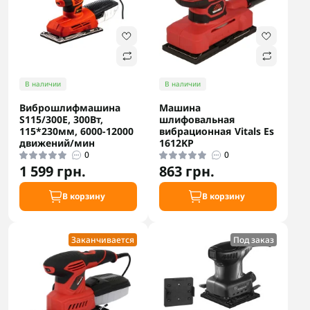
В наличии
В наличии
Виброшлифмашина
Машина
S115/300E, 300Вт,
шлифовальная
115*230мм, 6000-12000
вибрационная Vitals Es
движений/мин
1612KP
0
0
1 599 грн.
863 грн.
В корзину
В корзину
Заканчивается
Под заказ