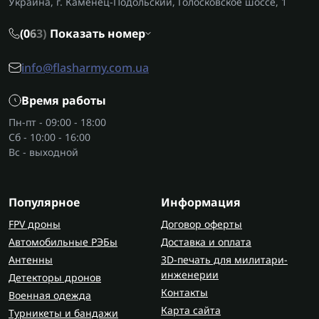
Украина, г. Каменец-Подольский, Голосковское шоссе, 1
слоя.
Для чего используется
(0
6
3)
Показать номер
вибрационная шлифмашина
info@flasharmy.com.ua
Электрические модели применяют для разных
задач:
Время работы
шлифования деревянных поверхностей;
Пн-пт - 09:00 - 18:00
Сб - 10:00 - 16:00
подготовки стен и деталей к окрашиванию;
Вс - выходной
обработки металла после резки;
снятия старого покрытия;
выравнивания небольших неровностей.
Популярное
Информация
Благодаря компактной платформе инструмент
FPV дроны
Договор оферты
удобен для работы на плоскостях, в углах и возле
Автомобильные РЭБы
Доставка и оплата
краёв заготовок.
Антенны
3D-печать для милитари-
инженерии
Детекторы дронов
Основные характеристики
Контакты
Военная одежда
виброшлифмашины
Карта сайта
Турникеты и бандажи