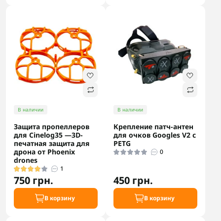
В наличии
В наличии
Защита пропеллеров
Крепление патч-антен
для Cinelog35 —3D-
для очков Googles V2 с
печатная защита для
PETG
дрона от Phoenix
0
drones
1
750 грн.
450 грн.
В корзину
В корзину