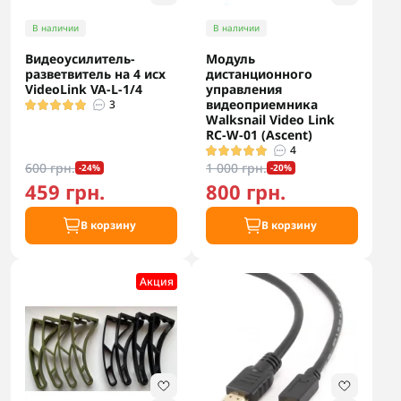
В наличии
В наличии
Видеоусилитель-
Модуль
разветвитель на 4 исх
дистанционного
VideoLink VA-L-1/4
управления
видеоприемника
3
Walksnail Video Link
RC-W-01 (Ascent)
4
600 грн.
1 000 грн.
-24%
-20%
459 грн.
800 грн.
В корзину
В корзину
Акция