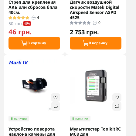
Стреп для крепления
Датчик воздушной
АКБ или сбросов бпла
скорости Matek Digital
40см.
Airspeed Sensor ASPD
4525
4
0
50 грн.
-8%
46 грн.
2 753 грн.
В корзину
В корзину
В наличии
В наличии
Устройство поворота
Мультитестер ToolkitRC
наклона камеры для
MC8 для