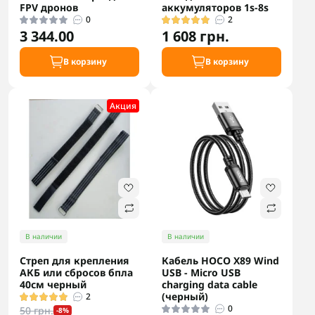
FPV дронов
аккумуляторов 1s-8s
0
2
3 344.00
1 608 грн.
В корзину
В корзину
Акция
В наличии
В наличии
Стреп для крепления
Кабель HOCO X89 Wind
АКБ или сбросов бпла
USB - Micro USB
40см черный
charging data cable
(черный)
2
0
50 грн.
-8%