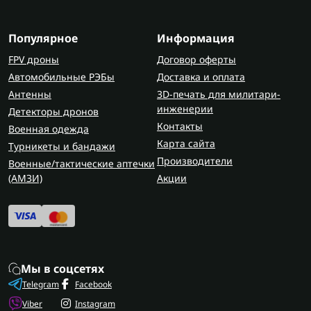
сохранение и обработку данных в реальном
времени;
быстрое переключение между программами и
Популярное
Информация
источниками сигнала.
FPV дроны
Договор оферты
Автомобильные РЭБы
Доставка и оплата
Она может заменять проектор и классическую
Антенны
доску, упрощая организацию рабочего
3D-печать для милитари-
инженерии
пространства и снижая количество
Детекторы дронов
Контакты
оборудования. Для задач, где важна совместная
Военная одежда
Карта сайта
работа на поверхности, также подойдут
Турникеты и бандажи
интерактивные столы.
Производители
Военные/тактические аптечки
(AMЗИ)
Акции
Где используются интерактивные
панели
Сфера применения охватывает несколько
направлений:
Мы в соцсетях
в школах — для проведения уроков и работы с
Telegram
Facebook
учебными материалами;
Viber
Instagram
в бизнес-компаниях — для презентаций,