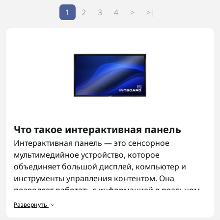
1
2
3
4
>
>|
Что такое интерактивная панель
Интерактивная панель — это сенсорное
мультимедийное устройство, которое
объединяет большой дисплей, компьютер и
инструменты управления контентом. Она
позволяет работать с информацией в реальном
времени: открывать файлы, запускать
Развернуть
презентации, писать, редактировать и