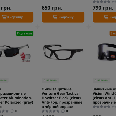
 грн.
650 грн.
790 грн.
В корзину
В корзину
В ко
Под заказ
Зак
личии
В наличии
В наличии
и
Очки защитные
Защитные оч
яризационные
Venture Gear Tactical
Vision Wind-
ater Alumination-
Howitzer Black (clear)
(clear) Anti-
ver Polarized (gray)
Anti-Fog, прозрачные
прозрачные
ые
в чёрной оправе
0
0