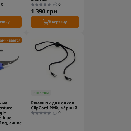
0
0
.
1 390 грн.
рзину
В корзину
анчивается
В наличии
ные
Ремешок для очков
enture
ClipСord PMX, чёрный
gle
0
e blue
-Fog, синие