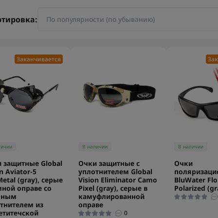
ртировка:
Заканчивается
Зак
личии
В наличии
В наличии
 защитные Global
Очки защитные с
Очки
n Aviator-5
уплотнителем Global
поляризаци
etal (gray), серые
Vision Eliminator Camo
BluWater Flo
мной оправе со
Pixel (gray), серые в
Polarized (g
мным
камуфлированной
тнителем из
оправе
етитечской
0