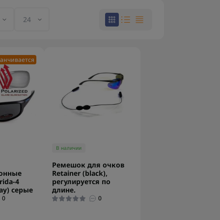
анчивается
В наличии
Ремешок для очков
онные
Retainer (black),
rida-4
регулируется по
ray) серые
длине.
0
0