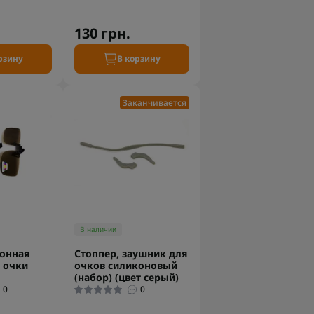
130 грн.
рзину
В корзину
Заканчивается
В наличии
онная
Стоппер, заушник для
 очки
очков силиконовый
(набор) (цвет серый)
0
0