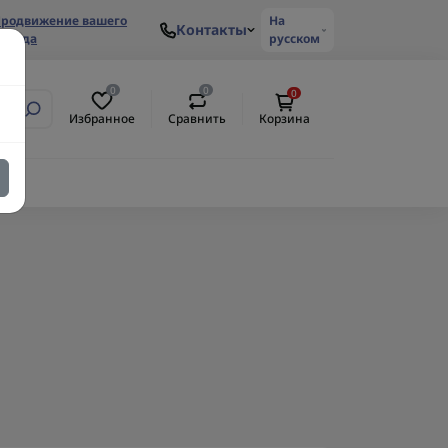
родвижение вашего
На
Контакты
ренда
русском
0
0
0
Избранное
Сравнить
Корзина