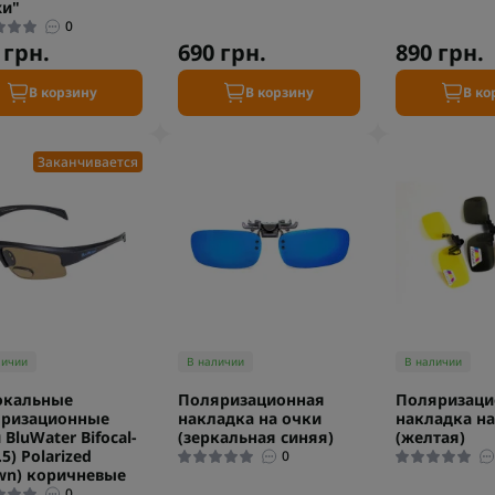
жи"
0
 грн.
690 грн.
890 грн.
В корзину
В корзину
В ко
Заканчивается
личии
В наличии
В наличии
окальные
Поляризационная
Поляризаци
яризационные
накладка на очки
накладка на
 BluWater Bifocal-
(зеркальная синяя)
(желтая)
.5) Polarized
0
wn) коричневые
0