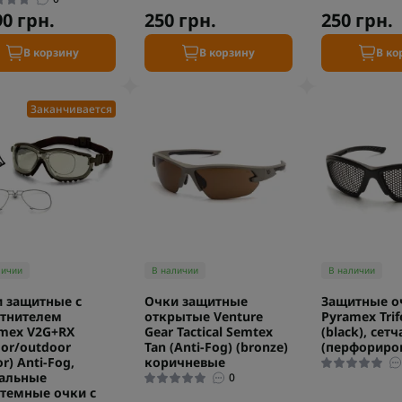
90 грн.
250 грн.
250 грн.
В корзину
В корзину
В ко
Заканчивается
личии
В наличии
В наличии
 защитные с
Очки защитные
Защитные о
тнителем
открытые Venture
Pyramex Trif
mex V2G+RX
Gear Tactical Semtex
(black), сет
oor/outdoor
Tan (Anti-Fog) (bronze)
(перфориро
r) Anti-Fog,
коричневые
альные
0
темные очки с