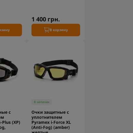
1 400 грн.
рзину
В корзину
В наличии
ные с
Очки защитные с
ем
уплотнителем
Plus (XP)
Pyramex i-Force XL
og,
(Anti-Fog) (amber)
желтые