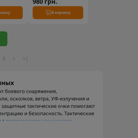
980 грн.
рзину
В корзину
9
>
>|
нных
нт боевого снаряжения,
ли, осколков, ветра, УФ-излучения и
х защитные тактические очки помогают
ентрацию и безопасность. Тактические
е с
тактическими наушниками
.
в