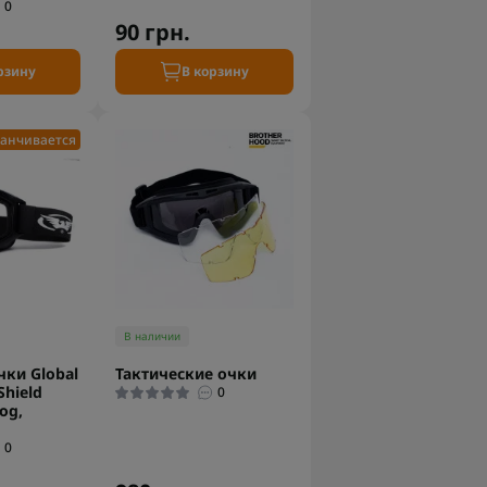
0
90 грн.
рзину
В корзину
анчивается
В наличии
ки Global
Тактические очки
Shield
0
Fog,
0