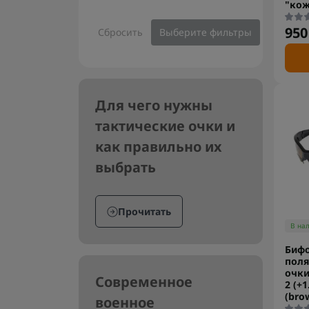
"ко
950
Сбросить
Выберите фильтры
Для чего нужны
тактические очки и
как правильно их
выбрать
Прочитать
В на
Биф
пол
очки
Современное
2 (+1
(bro
военное