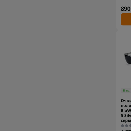
890
В на
Очк
пол
BluW
5 Sil
сер