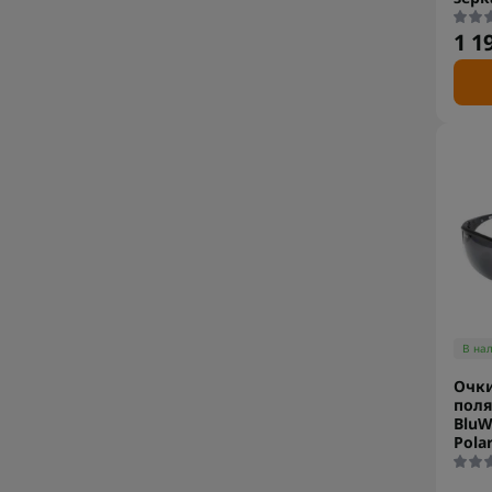
1 1
В на
Очк
пол
BluW
Pola