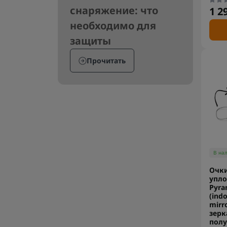
снаряжение: что
1 2
необходимо для
защиты
Прочитать
В на
Очки
упло
Pyra
(ind
mirro
зерк
полу