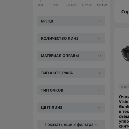
8,0
994
2,0 тыс.
3,0 тыс.
4,0 тыс.
Со
БРЕНД
КОЛИЧЕСТВО ЛИНЗ
МАТЕРИАЛ ОПРАВЫ
ТИП АКСЕССУАРА
В на
ТИП ОЧКОВ
Очки
Visio
GunM
ЦВЕТ ЛИНЗ
в те
съё
упло
Показать еще 3 фильтра
синт