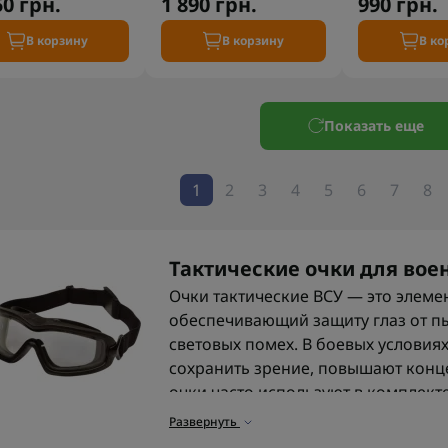
50 грн.
1 890 грн.
990 грн.
В корзину
В корзину
В ко
Показать еще
1
2
3
4
5
6
7
8
Тактические очки для вое
Очки тактические ВСУ — это элеме
обеспечивающий защиту глаз от пы
световых помех. В боевых условия
сохранить зрение, повышают конц
очки часто используют в комплект
Развернуть
Назначение военных очко