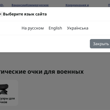
3D-
Вакансии
Коммерческое
Координация и
П
предложение
сотрудничество
б
×
Выберите язык сайта
ров
На русском
English
Українська
Закрыть
я
Блог
Контакты
тические очки для военных
суары для
очков