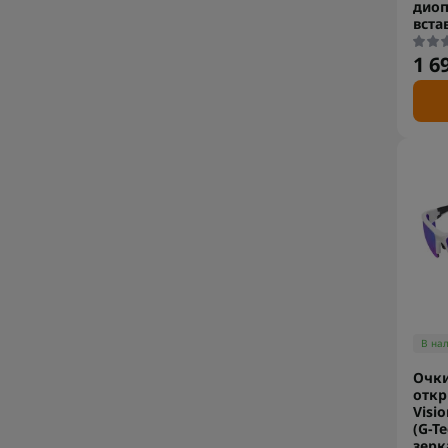
диоп
вста
1 6
В на
Очк
откр
Visi
(G-T
зерк