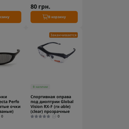
80 грн.
рзину
В корзину
Заканчивается
В наличии
чки
Спортивная оправа
ecta Perfo
под диоптрии Global
чатые очки
Vision RX-F (rx-able)
ваные)
(clear) прозрачные
0
0