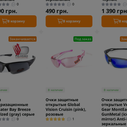
0
0
90 грн.
490 грн.
1 390 грн
В корзину
В корзину
В ко
Заканчивается
Под заказ
Зак
личии
В наличии
В наличии
и
Очки защитные
Очки защит
яризационные
открытые Global
открытые V
ater Bay Breeze
Vision Cruisin (pink),
Gear MontEa
rized (gray) серые
розовые
GunMetal (ic
mirror) Anti
0
1
зеркальные