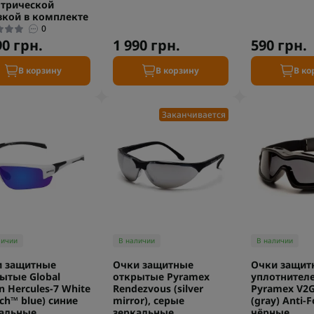
трической
вкой в комплекте
0
90 грн.
1 990 грн.
590 грн.
В корзину
В корзину
В ко
Заканчивается
личии
В наличии
В наличии
и защитные
Очки защитные
Очки защит
ытые Global
открытые Pyramex
уплотнител
on Hercules-7 White
Rendezvous (silver
Pyramex V2G-
ech™ blue) синие
mirror), серые
(gray) Anti-F
альные
зеркальные
чёрные