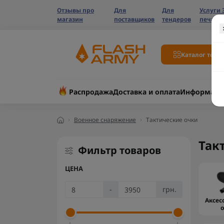
Отзывы про
Для
Для
Услуги 
магазин
поставщиков
тендеров
печати
Каталог това
Распродажа
Доставка и оплата
Информаци
Военное снаряжение
Тактические очки
Так
Фильтр товаров
ЦЕНА
-
грн.
Аксес