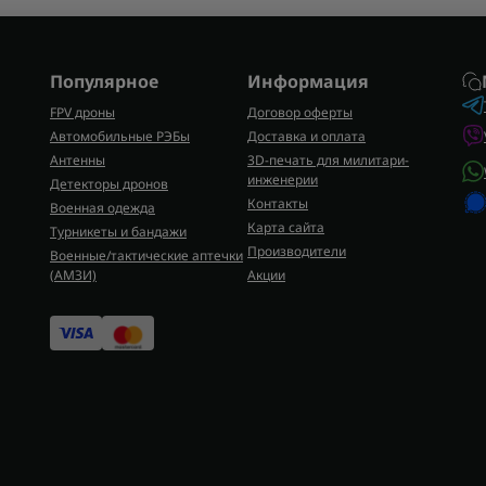
рать тактические блоки можно на сайте Flash Army. Перед поку
 лазера, питание и совместимость с ПНБ, потому что базовый 
 разные по задачам решения.
Популярное
Информация
FPV дроны
Договор оферты
Автомобильные РЭБы
Доставка и оплата
Антенны
3D-печать для милитари-
инженерии
Детекторы дронов
Контакты
Военная одежда
Карта сайта
Турникеты и бандажи
Производители
Военные/тактические аптечки
(AMЗИ)
Акции