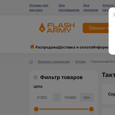
Отзывы про
Для
Для
Услуги 
магазин
поставщиков
тендеров
печати
Каталог това
Распродажа
Доставка и оплата
Информаци
Военное снаряжение
Оптика
Тактический бл
Так
Фильтр товаров
ЦЕНА
Со
-
грн.