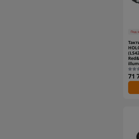
Под 
Такт
HOLO
(LS4
Red&
illum
71 