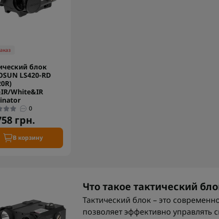
заказ
ический блок
SUN LS420-RD
20R)
IR/White&IR
inator
0
758 грн.
В корзину
Что такое тактический бло
Тактический блок – это современн
позволяет эффективно управлять 