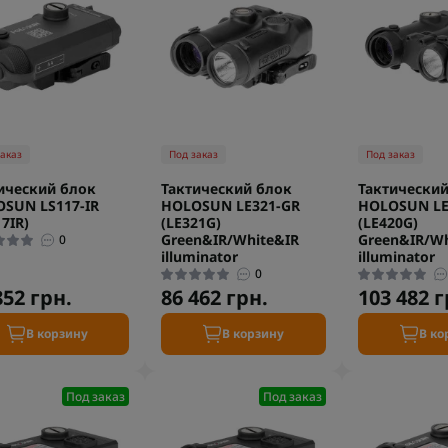
заказ
Под заказ
Под заказ
ический блок
Тактический блок
Тактический
SUN LS117-IR
HOLOSUN LE321-GR
HOLOSUN LE
17IR)
(LE321G)
(LE420G)
Green&IR/White&IR
Green&IR/Wh
0
illuminator
illuminator
0
852 грн.
86 462 грн.
103 482 г
В корзину
В корзину
В ко
Под заказ
Под заказ