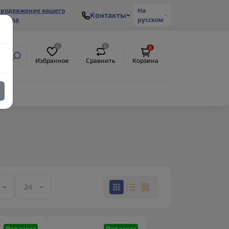
родвижение вашего
На
Контакты
ренда
русском
0
0
0
Избранное
Сравнить
Корзина
Под заказ
Под заказ