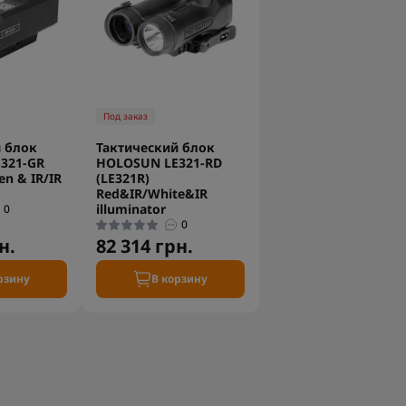
Под заказ
 блок
Тактический блок
321-GR
HOLOSUN LE321-RD
en & IR/IR
(LE321R)
Red&IR/White&IR
illuminator
0
0
н.
82 314 грн.
рзину
В корзину