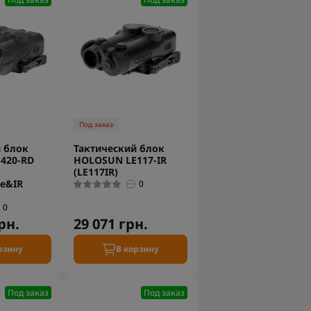
Под заказ
 блок
Тактический блок
420-RD
HOLOSUN LE117-IR
(LE117IR)
e&IR
0
0
рн.
29 071 грн.
рзину
В корзину
Под заказ
Под заказ