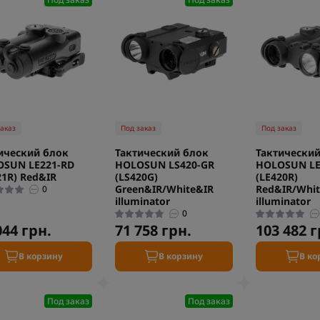
заказ
Под заказ
Под заказ
ический блок
Тактический блок
Тактический
SUN LE221-RD
HOLOSUN LS420-GR
HOLOSUN LE
21R) Red&IR
(LS420G)
(LE420R)
Green&IR/White&IR
Red&IR/Whit
0
illuminator
illuminator
0
044 грн.
71 758 грн.
103 482 г
В корзину
В корзину
В ко
Под заказ
Под заказ