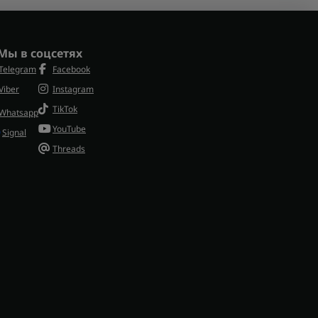
пкой стоит учитывать наличие IR-режима,
лазерный модуль и полноценный IR-блок —
Мы в соцсетях
Telegram
Facebook
Viber
Instagram
TikTok
Whatsapp
YouTube
Signal
Threads