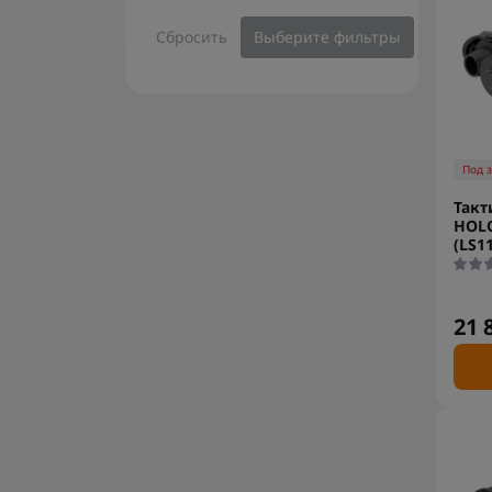
Сбросить
Выберите фильтры
Под 
Такт
HOLO
(LS1
21 