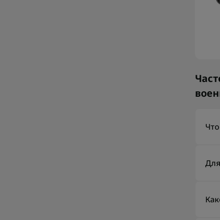
Част
вое
Что
Так
корп
Для
знак
Так
точ
Как
нуж