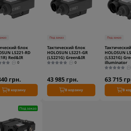
заказ
Под заказ
Под заказ
ический блок
Тактический блок
Тактический
SUN LS221-RD
HOLOSUN LS221-GR
HOLOSUN LS
21R) Red&IR
(LS221G) Green&IR
(LS321G) Gre
illuminator
0
0
340 грн.
43 985 грн.
63 715 гр
В корзину
В корзину
В ко
Под заказ