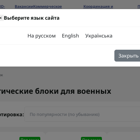
3D-
Вакансии
Коммерческое
Координация и
П
предложение
сотрудничество
б
×
Выберите язык сайта
ров
На русском
English
Українська
Закрыть
я
Блог
Контакты
ок
тические блоки для военных
ртировка:
Под заказ
Под заказ