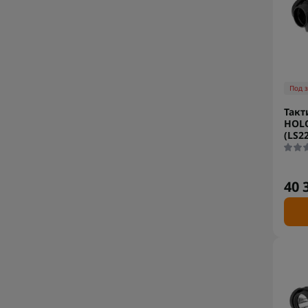
Под 
Такт
HOLO
(LS2
40 