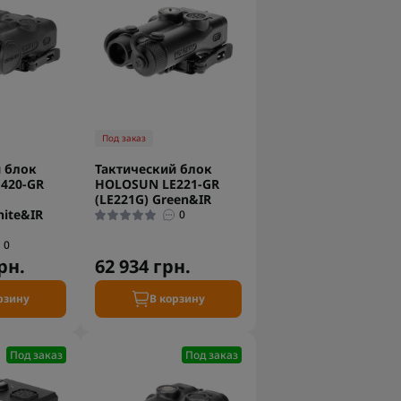
Под заказ
 блок
Тактический блок
420-GR
HOLOSUN LE221-GR
(LE221G) Green&IR
ite&IR
0
0
рн.
62 934 грн.
рзину
В корзину
Под заказ
Под заказ