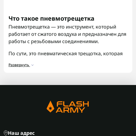
Что такое пневмотрещетка
Пневмотрещетка — это инструмент, который
работает от сжатого воздуха и предназначен для
работы с резьбовыми соединениями.
По сути, это пневматическая трещотка, которая
позволяет быстро закручивать и откручивать
Развернуть
крепеж без значительных физических усилий.
Такой инструмент активно используют на СТО и в
автосервисах, где важны скорость обслуживания
и точность работы с деталями.
Для чего нужна пневматическая
трещотка
Пневматическая трещотка применяется для
работы в труднодоступных местах, где
Наш адрес
использование габаритного инструмента