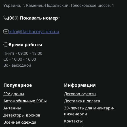
Украина, г. Каменец-Подольский, Голосковское шоссе, 1
затруднено. Она подходит для ремонта авто,
обслуживания узлов и сборки конструкций.
(0
6
3)
Показать номер
Благодаря компактности и стабильным
оборотам пневмотрещетка обеспечивает
info@flasharmy.com.ua
контроль процесса даже под нагрузкой.
Инструмент отличается выносливостью и
Время работы
простой конструкцией, что позволяет работать
Пн-пт - 09:00 - 18:00
интенсивно без риска перегрева.
Сб - 10:00 - 16:00
Вс - выходной
Как выбрать пневмотрещетку
Перед выбором стоит учитывать несколько
ключевых параметров:
Популярное
Информация
FPV дроны
Договор оферты
рабочее давление и совместимость с
Автомобильные РЭБы
Доставка и оплата
компрессором;
Антенны
3D-печать для милитари-
скорость вращения;
инженерии
Детекторы дронов
размер посадочного квадрата под насадки;
Контакты
Военная одежда
эргономику и вес инструмента.