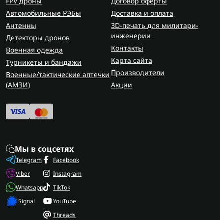
FPV дроны
Договор оферты
износостойкости, воздухопроницаемости и
Автомобильные РЭБы
Доставка и оплата
тактильного контроля.
Антенны
3D-печать для милитари-
инженерии
Как выбрать тактические перчатки?
Детекторы дронов
Контакты
Военная одежда
Чтобы купить тактические перчатки, обратите
Карта сайта
Турникеты и бандажи
внимание на:
Производители
Военные/тактические аптечки
Назначение.
В зависимости от времени года и
(AMЗИ)
Акции
условий использования.
Материал.
Важно найти баланс между
прочностью, воздухопроницаемостью и
комфортом.
Посадку.
Перчатки должны плотно сидеть, не
Мы в соцсетях
сдавливать и не спадать.
Telegram
Facebook
Дополнительные опции.
Наличие накладок,
Viber
Instagram
уплотнений, сенсорных вставок на пальцах.
Whatsapp
TikTok
Если варежки нужны для активного
Signal
YouTube
передвижения, стрельбы или работы по упору,
Threads