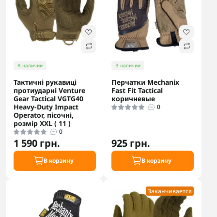
В наличии
В наличии
Тактичні рукавиці
Перчатки Mechanix
протиударні Venture
Fast Fit Tactical
Gear Tactical VGTG40
коричневые
Heavy-Duty Impact
0
Operator, пісочні,
розмір XXL ( 11 )
0
1 590 грн.
925 грн.
В корзину
В корзину
Заканчивается