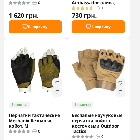
Ambassador олива, L
0
1
1 620 грн.
730 грн.
В корзину
В корзину
В наличии
В наличии
Перчатки тактические
Беспалые каучуковые
Mechanix Безпалые
перчатки койот с
койот, M
косточками Outdoor
Tactics
0
0