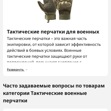
Тактические перчатки для военных
Тактические перчатки – это важная часть
экипировки, от которой зависит эффективность
действий в боевых условиях. Военные
тактические перчатки защищают руки от
повреждений, повышают сцепление с
экипировкой и оружием, обеспечивают
Развернуть
теплоизоляцию и комфорт в любых погодных
условиях. Вместе с ними часто подбирают
Часто задаваемые вопросы по товарам
головные уборы
, чтобы закрыть базовую защиту
и комфорт для разной погоды.
категории Тактические военные
перчатки
Что такое тактические перчатки?
Тактические перчатки — это