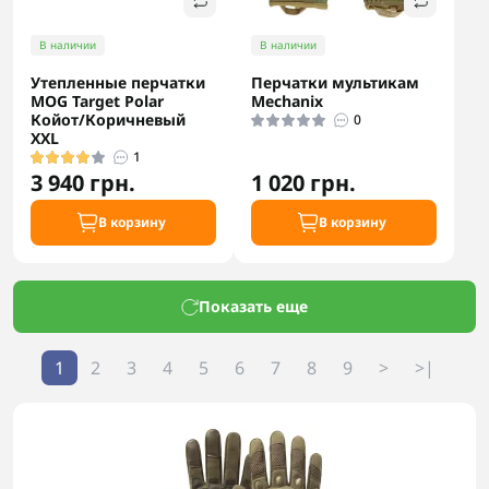
В наличии
В наличии
Утепленные перчатки
Перчатки мультикам
MOG Target Polar
Mechanix
Койот/Коричневый
0
XXL
1
3 940 грн.
1 020 грн.
В корзину
В корзину
Показать еще
1
2
3
4
5
6
7
8
9
>
>|