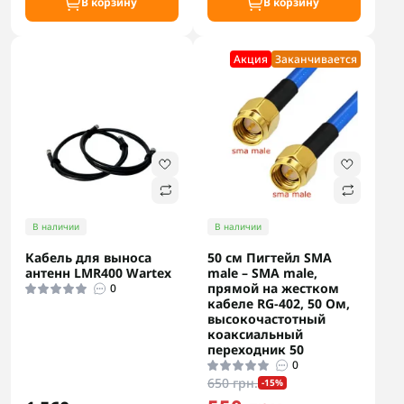
В корзину
В корзину
Акция
Заканчивается
В наличии
В наличии
Кабель для выноса
50 см Пигтейл SMA
антенн LMR400 Wartex
male – SMA male,
прямой на жестком
0
кабеле RG-402, 50 Ом,
высокочастотный
коаксиальный
переходник 50
0
650 грн.
-15%