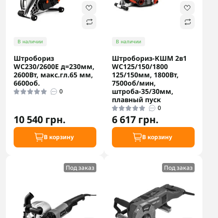
В наличии
В наличии
Штробориз
Штробориз-КШМ 2в1
WC230/2600E д=230мм,
WC125/150/1800
2600Вт, макс.гл.65 мм,
125/150мм, 1800Вт,
6600об.
7500об/мин,
штроба-35/30мм,
0
плавный пуск
0
10 540 грн.
6 617 грн.
В корзину
В корзину
Под заказ
Под заказ