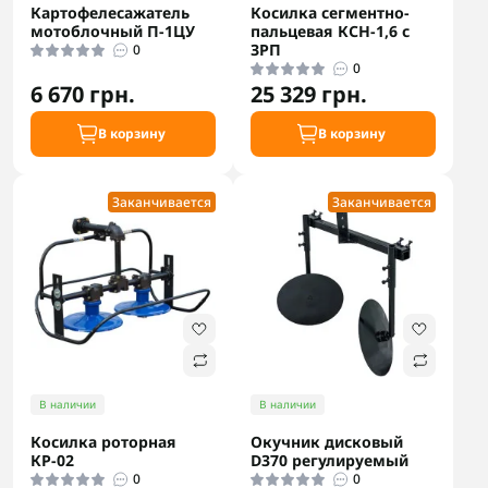
Картофелесажатель
Косилка сегментно-
мотоблочный П-1ЦУ
пальцевая КСН-1,6 с
ЗРП
0
0
6 670 грн.
25 329 грн.
В корзину
В корзину
Заканчивается
Заканчивается
В наличии
В наличии
Косилка роторная
Окучник дисковый
КР-02
D370 регулируемый
0
0