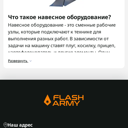
Что такое навесное оборудование?
Навесное оборудование - это сменные рабочие
узлы, которые подключают к технике для
выполнения разных работ. В зависимости от
задачи на машину ставят плуг, косилку, прицеп,
картофелекопатель и другие элементы. Одну
единицу техники можно использовать для
Развернуть
нескольких процессов, если правильно
подобрать оснащение. В Flash Army есть
решения для разных условий работы и разных
типов техники.
Для чего используется навесное
оборудование?
Навесное оборудование расширяет
возможности техники. С его помощью пашут
Наш адрес