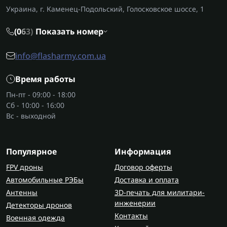
землю, культивируют почву, косят траву,
Украина, г. Каменец-Подольский, Голосковское шоссе, 1
перевозят грузы, выкапывают корнеплоды,
ухаживают за участком. Навесное на мотоблок
(0
6
3)
Показать номер
подходит для ежедневных работ в огороде, в
саду или возле дома.
info@flasharmy.com.ua
Основные виды:
Время работы
плуг;
Пн-пт - 09:00 - 18:00
косилка;
Сб - 10:00 - 16:00
прицеп;
Вс - выходной
картофелекопатель;
окучник;
Популярное
почвофреза.
Информация
FPV дроны
Договор оферты
Для какой техники предназначено
Автомобильные РЭБы
Доставка и оплата
навесное оборудование?
Антенны
3D-печать для милитари-
Такое оборудование устанавливают на
инженерии
Детекторы дронов
мотоблоки
, минитракторы, мотокультиваторы и
Контакты
Военная одежда
тракторы. Для каждого вида техники нужна своя