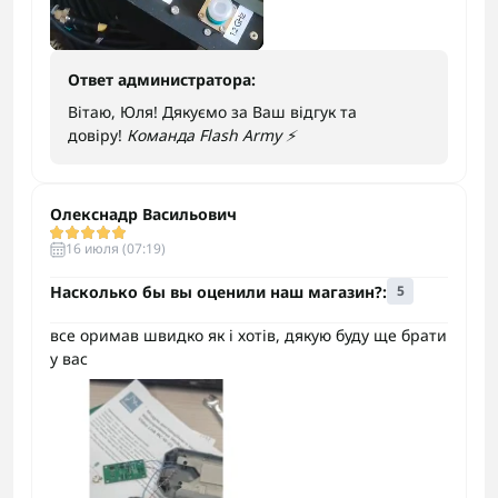
Ответ администратора:
Вітаю, Юля! Дякуємо за Ваш відгук та
довіру!
Команда Flash Army ⚡️
Олекснадр Васильович
16 июля (07:19)
Насколько бы вы оценили наш магазин?:
5
все оримав швидко як і хотів, дякую буду ще брати
у вас