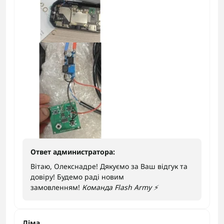
Ответ администратора:
Вітаю, Олекснадре! Дякуємо за Ваш відгук та
довіру! Будемо раді новим
замовленням!
Команда Flash Army ⚡️
Діма