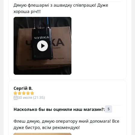
Дякую флешармі з ашвидку співпрацю! Дуже
хороша річ!!!
Сергій В.
30 июля (21:35)
Насколько бы вы оценили наш магазин?:
5
Флеш дякую, дякую оператору який допомага! Все
дуже бистро, всім рекомендую!