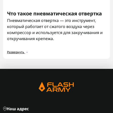
Что такое пневматическая отвертка
Пневматическая отвертка — это инструмент,
который работает от сжатого воздуха через
компрессор и используется для закручивания и
откручивания крепежа.
Пневмоотвертка обеспечивает стабильные
Развернуть
обороты и контроль усилия, что важно при
работе с резьбовыми соединениями. Такой
инструмент подходит для задач, где требуется
точность и повторяемость действий без
перегрузки.
Где используются пневмоотвертки
Пневматические отвертки применяются на СТО, в
автосервисах, мастерских и на производстве.
Наш адрес
Они удобны для сборки конструкций, работы с