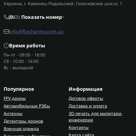
металлом и обслуживания техники.
Украина, г. Каменец-Подольский, Голосковское шоссе, 1
В процессах, где требуется фиксация материалов
(0
6
3)
Показать номер
или быстрое крепление, дополнительно
используют
пневматические степлеры
, которые
info@flasharmy.com.ua
работают по тому же принципу подачи воздуха.
Время работы
Преимущества пневмоотверток
Пн-пт - 09:00 - 18:00
Пневмоотвертка отличается стабильной работой
Сб - 10:00 - 16:00
даже при длительной нагрузке. Среди основных
Вс - выходной
преимуществ:
равномерные обороты без рывков;
Популярное
Информация
снижение риска перегрева;
FPV дроны
точная дозировка усилия;
Договор оферты
долговечность при интенсивном
Автомобильные РЭБы
Доставка и оплата
использовании.
Антенны
3D-печать для милитари-
инженерии
Детекторы дронов
Для работы с более мощными соединениями
Контакты
Военная одежда
целесообразно применять
пневмогайковёрты
,
Карта сайта