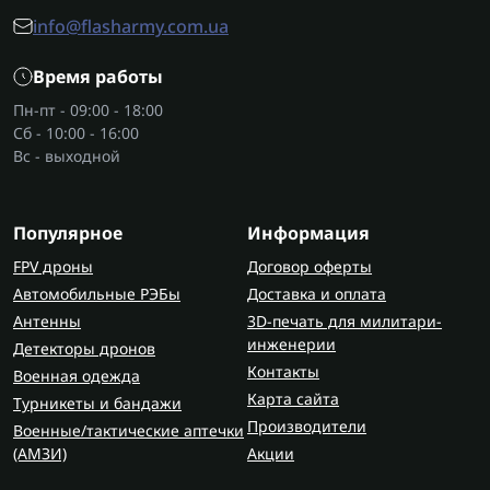
Где приобрести маскирующую
info@flasharmy.com.ua
одежду?
Время работы
Если вам нужна качественная маскирующая
одежда купить можно у проверенных
Пн-пт - 09:00 - 18:00
поставщиков. В магазине Flash Army вы найдете
Сб - 10:00 - 16:00
современные модели из надежных материалов,
Вс - выходной
которые соответствуют потребностям военных
ВСУ. Здесь вы получите гарантию, оптимальную
Популярное
Информация
цену от производителя и быструю доставку по
Украине. Выбирая, маскирующая одежда цена и
FPV дроны
Договор оферты
качество — имеет значение. Доверяйте только
Автомобильные РЭБы
Доставка и оплата
проверенным поставщикам.
Антенны
3D-печать для милитари-
инженерии
Детекторы дронов
Контакты
Военная одежда
Карта сайта
Турникеты и бандажи
Производители
Военные/тактические аптечки
(AMЗИ)
Акции