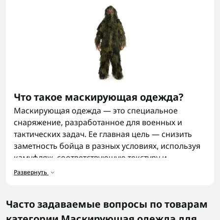
Что такое маскирующая одежда?
Маскирующая одежда — это специальное
снаряжение, разработанное для военных и
тактических задач. Ее главная цель — снизить
заметность бойца в разных условиях, используя
камуфляж, соответствующую текстуру и
материал. Такая одежда включает куртки, штаны,
Развернуть
плащи и другие элементы, которые сочетают
практичность, комфорт и защиту.
Часто задаваемые вопросы по товарам
Назначение маскирующей одежды
категории Маскирующая одежда для