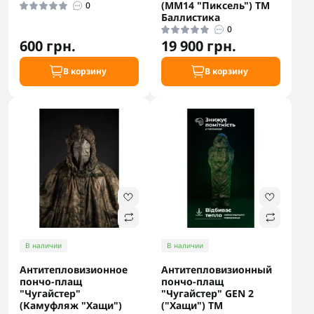
(ММ14 "Пиксель") ТМ
0
Баллистика
0
600 грн.
19 900 грн.
В корзину
В корзину
В наличии
В наличии
Антитепловизионное
Антитепловизионный
пончо-плащ
пончо-плащ
"Чугайстер"
"Чугайстер" GEN 2
(Камуфляж "Хащи")
("Хащи") ТМ