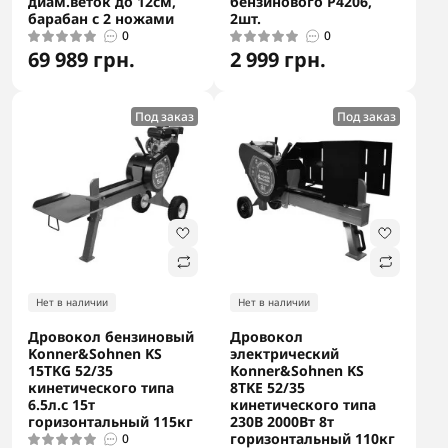
диам.веток до 12см,
бензинового P4206,
барабан с 2 ножами
2шт.
0
0
69 989 грн.
2 999 грн.
Под заказ
Под заказ
Нет в наличии
Нет в наличии
Дровокол бензиновый
Дровокол
Konner&Sohnen KS
электрический
15TKG 52/35
Konner&Sohnen KS
кинетического типа
8TKE 52/35
6.5л.с 15т
кинетического типа
горизонтальный 115кг
230В 2000Вт 8т
горизонтальный 110кг
0