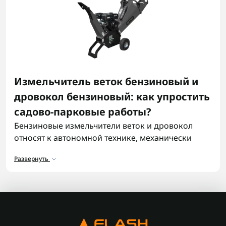
Измельчитель веток бензиновый и
дровокол бензиновый: как упростить
садово-парковые работы?
Бензиновые измельчители веток и дровокол
относят к автономной технике, механически
выполняющей ряд садово-парковых работ.
Развернуть
Измельчители ветвей эффективно
перерабатывают отходы после обрезки сада: они
позволяют производить переработку толстых
веток до 7см, сучков деревьев, кустарников и т.д.
А благодаря этому процессу происходит